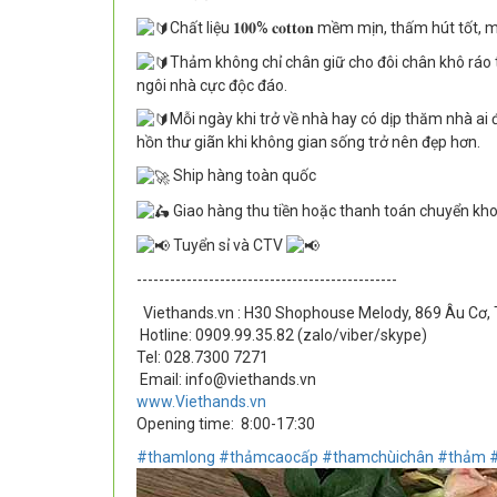
Chất liệu 𝟏𝟎𝟎% 𝐜𝐨𝐭𝐭𝐨𝐧 mềm mịn, thấm hút tốt
Thảm không chỉ chân giữ cho đôi chân khô ráo t
ngôi nhà cực độc đáo.
Mỗi ngày khi trở về nhà hay có dịp thăm nhà 
hồn thư giãn khi không gian sống trở nên đẹp hơn.
Ship hàng toàn quốc
Giao hàng thu tiền hoặc thanh toán chuyển kh
Tuyển sỉ và CTV
-----------------------------------------------
Viethands.vn : H30 Shophouse Melody, 869 Âu Cơ, 
Hotline: 0909.99.35.82 (zalo/viber/skype)
Tel: 028.7300 7271
Email: info@viethands.vn
www.Viethands.vn
Opening time:
8:00-17:30
#thamlong
#thảmcaocấp
#thamchùichân
#thảm