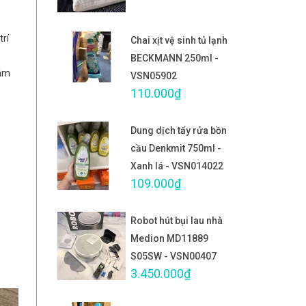
trí
Chai xịt vệ sinh tủ lạnh
BECKMANN 250ml -
tâm
VSN05902
110.000₫
Dung dịch tẩy rửa bồn
cầu Denkmit 750ml -
Xanh lá - VSN014022
109.000₫
Robot hút bụi lau nhà
Medion MD11889
S05SW - VSN00407
3.450.000₫