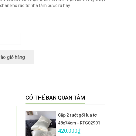
chân khô ráo từ nhà tắm bước ra hay...
ào giỏ hàng
CÓ THỂ BẠN QUAN TÂM
Cặp 2 ruột gối lụa tơ
48x74cm - RTG02901
420.000₫