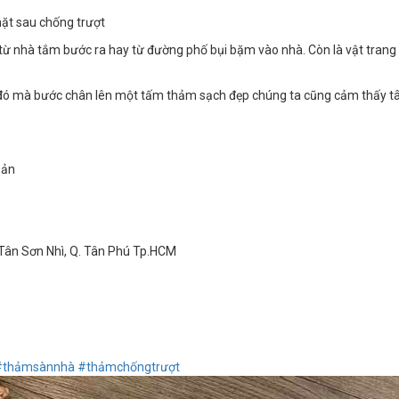
, mặt sau chống trượt
ừ nhà tắm bước ra hay từ đường phố bụi bặm vào nhà. Còn là vật trang 
ai đó mà bước chân lên một tấm thảm sạch đẹp chúng ta cũng cảm thấy 
oản
Tân Sơn Nhì, Q. Tân Phú Tp.HCM
#thảmsànnhà
#thảmchốngtrượt