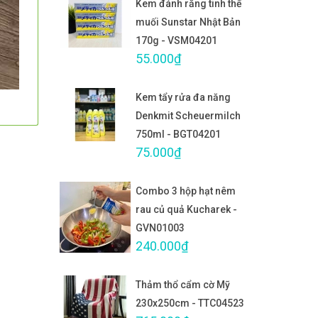
Kem đánh răng tinh thể
muối Sunstar Nhật Bản
170g - VSM04201
55.000₫
Kem tẩy rửa đa năng
Denkmit Scheuermilch
750ml - BGT04201
75.000₫
Combo 3 hộp hạt nêm
rau củ quả Kucharek -
GVN01003
240.000₫
Thảm thổ cẩm cờ Mỹ
230x250cm - TTC04523