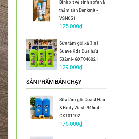
Bình xịt vệ sinh sofa và
thảm sàn Denkmit -
VSN051
125.000₫
Sữa tắm gội xả 3in1
Suave Kds Dưa hấu
532ml- GXT046021
129.000₫
SẢN PHẨM BÁN CHẠY
Sữa tắm gội Coast Hair
& Body Wash 946ml -
GXT01102
175.000₫