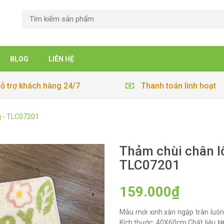
BLOG
LIÊN HỆ
ỗ trợ khách hàng 24/7
Thanh toán linh hoạt
g - TLC07201
Thảm chùi chân l
TLC07201
159.000₫
Mẫu mới xinh xắn ngập tràn luô
Kích thước: 40X60cm Chất liệu 𝟏𝟎