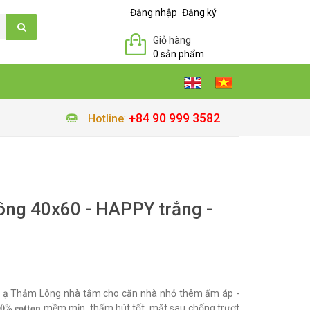
Đăng nhập
Đăng ký
Giỏ hàng
0 sản phẩm
+84 90 999 3582
Hotline
:
ông 40x60 - HAPPY trắng -
n ạ Thảm Lông nhà tắm cho căn nhà nhỏ thêm ấm áp -
% 𝐜𝐨𝐭𝐭𝐨𝐧 mềm mịn, thấm hút tốt, mặt sau chống trượt