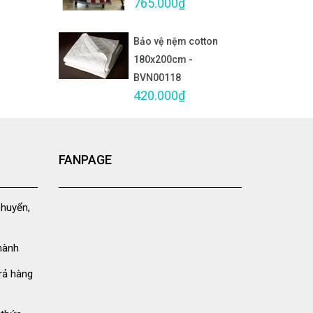
765.000₫
Bảo vệ nệm cotton
180x200cm -
BVN00118
420.000₫
FANPAGE
chuyển,
hành
rả hàng