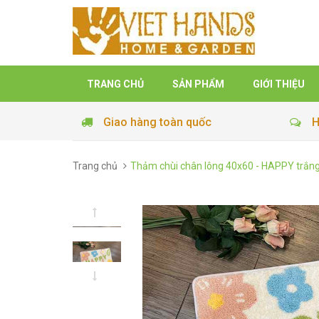
TRANG CHỦ
SẢN PHẨM
GIỚI THIỆU
Giao hàng toàn quốc
H
Trang chủ
Thảm chùi chân lông 40x60 - HAPPY trắn