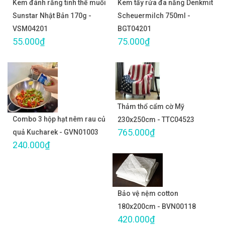
Kem đánh răng tinh thể muối
Kem tẩy rửa đa năng Denkmit
Sunstar Nhật Bản 170g -
Scheuermilch 750ml -
VSM04201
BGT04201
55.000₫
75.000₫
Thảm thổ cẩm cờ Mỹ
Combo 3 hộp hạt nêm rau củ
230x250cm - TTC04523
765.000₫
quả Kucharek - GVN01003
240.000₫
Bảo vệ nệm cotton
180x200cm - BVN00118
420.000₫