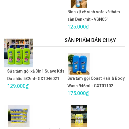
Bình xịt vệ sinh sofa và thảm
sàn Denkmit - VSN051
125.000₫
SẢN PHẨM BÁN CHẠY
Sữa tắm gội xả 3in1 Suave Kds
Sữa tắm gội Coast Hair & Body
Dưa hấu 532ml- GXT046021
129.000₫
Wash 946ml - GXT01102
175.000₫