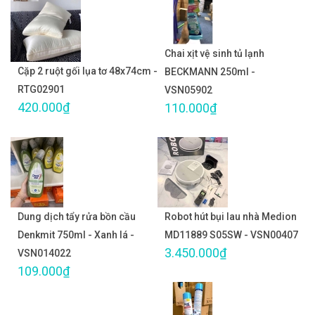
Chai xịt vệ sinh tủ lạnh
Cặp 2 ruột gối lụa tơ 48x74cm -
BECKMANN 250ml -
RTG02901
VSN05902
420.000₫
110.000₫
Dung dịch tẩy rửa bồn cầu
Robot hút bụi lau nhà Medion
Denkmit 750ml - Xanh lá -
MD11889 S05SW - VSN00407
3.450.000₫
VSN014022
109.000₫