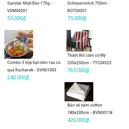
Sunstar Nhật Bản 170g -
Scheuermilch 750ml -
VSM04201
BGT04201
55.000₫
75.000₫
Thảm thổ cẩm cờ Mỹ
Combo 3 hộp hạt nêm rau củ
230x250cm - TTC04523
765.000₫
quả Kucharek - GVN01003
240.000₫
Bảo vệ nệm cotton
180x200cm - BVN00118
420.000₫