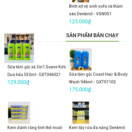
Bình xịt vệ sinh sofa và thảm
sàn Denkmit - VSN051
125.000₫
SẢN PHẨM BÁN CHẠY
Sữa tắm gội xả 3in1 Suave Kds
Sữa tắm gội Coast Hair & Body
Dưa hấu 532ml- GXT046021
129.000₫
Wash 946ml - GXT01102
175.000₫
Kem đánh răng tinh thể muối
Kem tẩy rửa đa năng Denkmit