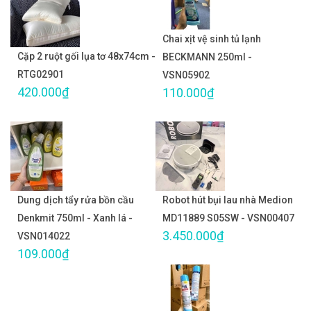
Chai xịt vệ sinh tủ lạnh
Cặp 2 ruột gối lụa tơ 48x74cm -
BECKMANN 250ml -
RTG02901
VSN05902
420.000₫
110.000₫
Dung dịch tẩy rửa bồn cầu
Robot hút bụi lau nhà Medion
Denkmit 750ml - Xanh lá -
MD11889 S05SW - VSN00407
3.450.000₫
VSN014022
109.000₫