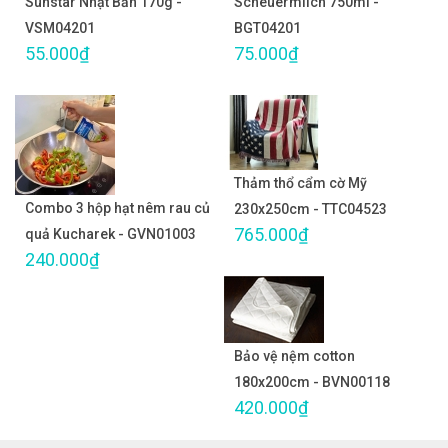
Sunstar Nhật Bản 170g -
Scheuermilch 750ml -
VSM04201
BGT04201
55.000₫
75.000₫
Thảm thổ cẩm cờ Mỹ
Combo 3 hộp hạt nêm rau củ
230x250cm - TTC04523
765.000₫
quả Kucharek - GVN01003
240.000₫
Bảo vệ nệm cotton
180x200cm - BVN00118
420.000₫