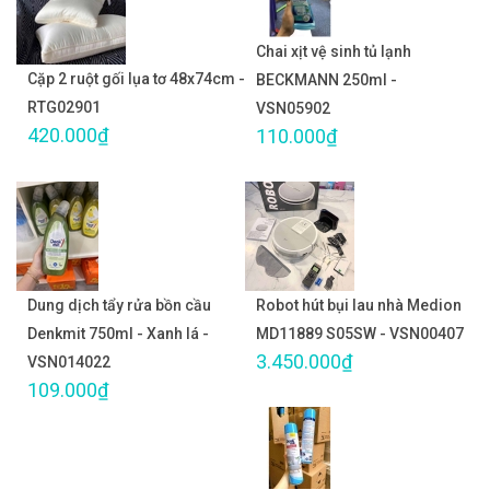
Chai xịt vệ sinh tủ lạnh
Cặp 2 ruột gối lụa tơ 48x74cm -
BECKMANN 250ml -
RTG02901
VSN05902
420.000₫
110.000₫
Dung dịch tẩy rửa bồn cầu
Robot hút bụi lau nhà Medion
Denkmit 750ml - Xanh lá -
MD11889 S05SW - VSN00407
3.450.000₫
VSN014022
109.000₫