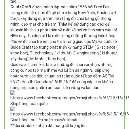
tạo.
GuideCraft
được thành lập vào năm 1966 bởi Fred Fein
trong một tiệm bán đồ gỗ nhỏ ở bang New York, Guidecraft
được xây dựng dựa trên nền tảng đồ chơi bằng gỗ thông
minh, đẹp mắt cho trẻ em. Thiết kế sử dụng các khối để
khuyến khích sự phát triển về mặt xã hội và tình cảm của trẻ.
HIện nay, Guidecraft là một trong những thương hiệu hàng
đầu về đồ chơi trẻ em cho thị trường giáo dục Mỹ và quốc tế,
Guide Craft tập trung phát triển kỹ năng STEM ( S- science (
khoa học), T-technology ( kĩ thuật), E-engineering ( kĩ thuật/
xây dựng), M-Math ( toán học))
Guidecraft cam kết tạo ra những đồ chơi vui nhộn, những
công cụ học tập mạnh mẽ với lợi ích đa ngành, đáp ứng
hoặc vượt các tiêu chuẩn an toàn quốc tế bao gồm ASTM,
EN71, Health Canada và AUS / NZ để cung cấp cho khách
hàng một sản phẩm an toàn, bền vững và lâu dài.
Ship hàng toàn quốc
Giao hàng thu tiền hoặc chuyển khoản
**Giá sỉ inbox - nhận đặt hàng số lượng lớn