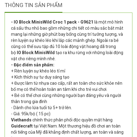
THÔNG TIN SẢN PHẨM
- IO Block MinisWild Croc 1 pack - G9621
là một mô hình
cá sấu thu nhỏ bao gồm những chi tiết có màu sắc bắt mắt
mang lại những giờ phút bay bổng cùng trí tưởng tượng, và
rèn luyện sự khéo léo khi lắp các mảnh ghép. Ngoài ra bé
cũng có thể sưu tập đủ 10 loài động vật hoang dã trong
bộ
IO Block MinisWild
tạo ra khu rừng với những loài động
vật cho riêng mình nhé.
- Đặc điểm sản phẩm:
+ Rèn luyện sự khéo léo tỉ mỉ
+ Kích thích sự tư duy sáng tạo
+ Được làm từ nhựa cao cấp, rất an toàn cho sức khỏe nên
bố mẹ có thể hoàn toàn an tâm khi cho trẻ vui chơi.
+ Bé có thể chơi cùng những người bạn đáng yêu và người
thân trong gia đình
- Dành cho lứa tuổi từ 5+ trở lên.
- Giá: 95k/bộ ( 15 pc)
Viethands
chính thức phân phối độc quyền mặt hàng
Guidecraft
tại Việt Nam. Một thương hiệu đồ chơi an toàn
nổi tiếng của Mỹ đã khẳng định chất lượng, an toàn và sáng