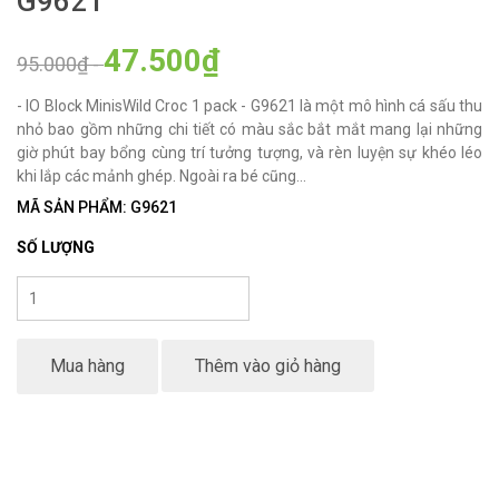
G9621
47.500₫
95.000₫
-
- IO Block MinisWild Croc 1 pack - G9621 là một mô hình cá sấu thu
nhỏ bao gồm những chi tiết có màu sắc bắt mắt mang lại những
giờ phút bay bổng cùng trí tưởng tượng, và rèn luyện sự khéo léo
khi lắp các mảnh ghép. Ngoài ra bé cũng...
MÃ SẢN PHẨM: G9621
SỐ LƯỢNG
Mua hàng
Thêm vào giỏ hàng