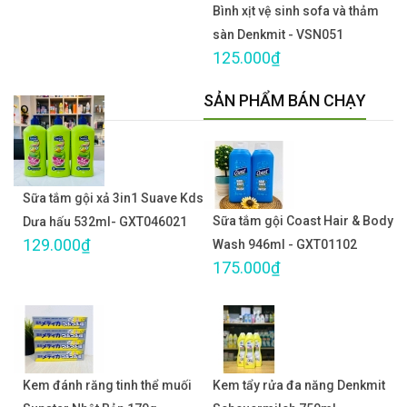
Bình xịt vệ sinh sofa và thảm
sàn Denkmit - VSN051
125.000₫
SẢN PHẨM BÁN CHẠY
Sữa tắm gội xả 3in1 Suave Kds
Sữa tắm gội Coast Hair & Body
Dưa hấu 532ml- GXT046021
129.000₫
Wash 946ml - GXT01102
175.000₫
Kem đánh răng tinh thể muối
Kem tẩy rửa đa năng Denkmit