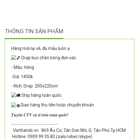
THÔNG TIN SẢN PHẨM
Hàng mới lại về, đủ màu luôn ạ
Drap bọc chần bông đơn sắc
- Màu: hồng
-Giá: 1450k
- Kích: Drap: 200x220cm
Ship hàng toàn quốc
Giao hàng thu tiền hoặc chuyển khoản
𝑻𝒖𝒚𝒆̂̉𝒏 𝑪𝑻𝑽 𝒗𝒂̀ 𝒔𝒊̉ 𝒕𝒓𝒆̂𝒏 𝒕𝒐𝒂̀𝒏 𝒒𝒖𝒐̂́𝒄!
--------------------------
----
Viethands.vn : 869 Âu Cơ, Tân Sơn Nhì, Q. Tân Phú Tp.HCM
Hotline: 0909.99.35.82 (zalo/viber/skype)