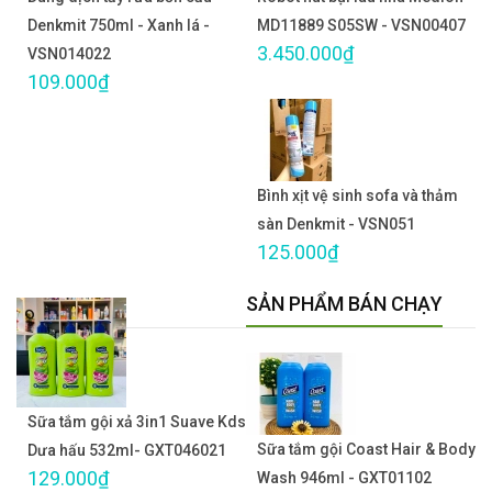
Denkmit 750ml - Xanh lá -
MD11889 S05SW - VSN00407
3.450.000₫
VSN014022
109.000₫
Bình xịt vệ sinh sofa và thảm
sàn Denkmit - VSN051
125.000₫
SẢN PHẨM BÁN CHẠY
Sữa tắm gội xả 3in1 Suave Kds
Sữa tắm gội Coast Hair & Body
Dưa hấu 532ml- GXT046021
129.000₫
Wash 946ml - GXT01102