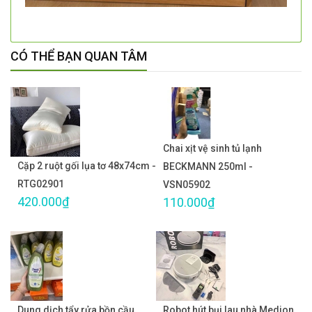
CÓ THỂ BẠN QUAN TÂM
Chai xịt vệ sinh tủ lạnh
Cặp 2 ruột gối lụa tơ 48x74cm -
BECKMANN 250ml -
RTG02901
VSN05902
420.000₫
110.000₫
Dung dịch tẩy rửa bồn cầu
Robot hút bụi lau nhà Medion