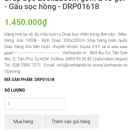
- Gấu sọc hồng - DRP01618
1.450.000₫
Hàng mới lại về, đủ màu luôn ạ Drap bọc chần bông đơn sắc - Màu:
hồng -Giá: 1450k - Kích: Drap: 200x220cm Ship hàng toàn quốc
Giao hàng thu tiền hoặc chuyển khoản 𝑻𝒖𝒚𝒆̂̉𝒏 𝑪𝑻𝑽 𝒗𝒂̀ 𝒔𝒊̉ 𝒕𝒓𝒆̂𝒏 𝒕𝒐𝒂̀𝒏
𝒒𝒖𝒐̂́𝒄! ------------------------------ Viethands.vn : 869 Âu Cơ, Tân Sơn
Nhì, Q. Tân Phú Tp.HCM Hotline: 0909.99.35.82 (zalo/viber/skype)
Tel: 028.7300 7271 Email: info@viethands.vn www.Viethands.vn
Opening...
MÃ SẢN PHẨM: DRP01618
SỐ LƯỢNG
Mua hàng
Thêm vào giỏ hàng