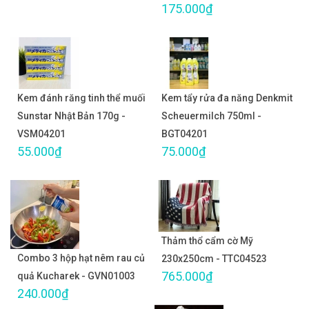
175.000₫
Kem đánh răng tinh thể muối
Kem tẩy rửa đa năng Denkmit
Sunstar Nhật Bản 170g -
Scheuermilch 750ml -
VSM04201
BGT04201
55.000₫
75.000₫
Thảm thổ cẩm cờ Mỹ
Combo 3 hộp hạt nêm rau củ
230x250cm - TTC04523
765.000₫
quả Kucharek - GVN01003
240.000₫