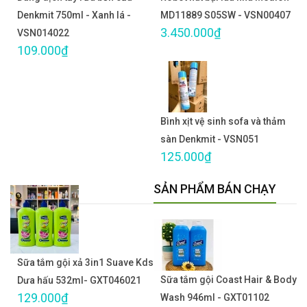
Denkmit 750ml - Xanh lá -
MD11889 S05SW - VSN00407
3.450.000₫
VSN014022
109.000₫
Bình xịt vệ sinh sofa và thảm
sàn Denkmit - VSN051
125.000₫
SẢN PHẨM BÁN CHẠY
Sữa tắm gội xả 3in1 Suave Kds
Sữa tắm gội Coast Hair & Body
Dưa hấu 532ml- GXT046021
129.000₫
Wash 946ml - GXT01102