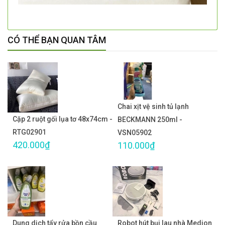
CÓ THỂ BẠN QUAN TÂM
Chai xịt vệ sinh tủ lạnh
Cặp 2 ruột gối lụa tơ 48x74cm -
BECKMANN 250ml -
RTG02901
VSN05902
420.000₫
110.000₫
Dung dịch tẩy rửa bồn cầu
Robot hút bụi lau nhà Medion