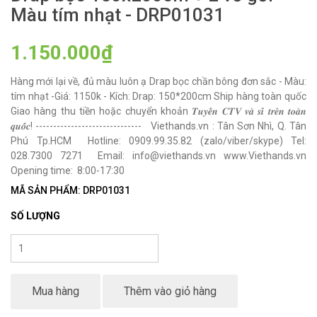
Màu tím nhạt - DRP01031
1.150.000₫
Hàng mới lại về, đủ màu luôn ạ Drap bọc chần bông đơn sắc - Màu:
tím nhạt -Giá: 1150k - Kích: Drap: 150*200cm Ship hàng toàn quốc
Giao hàng thu tiền hoặc chuyển khoản 𝑻𝒖𝒚𝒆̂̉𝒏 𝑪𝑻𝑽 𝒗𝒂̀ 𝒔𝒊̉ 𝒕𝒓𝒆̂𝒏 𝒕𝒐𝒂̀𝒏
𝒒𝒖𝒐̂́𝒄! ------------------------------ Viethands.vn : Tân Sơn Nhì, Q. Tân
Phú Tp.HCM Hotline: 0909.99.35.82 (zalo/viber/skype) Tel:
028.7300 7271 Email: info@viethands.vn www.Viethands.vn
Opening time: 8:00-17:30
MÃ SẢN PHẨM: DRP01031
SỐ LƯỢNG
Mua hàng
Thêm vào giỏ hàng