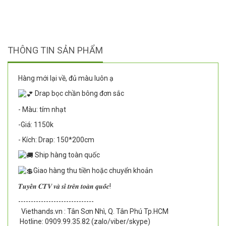
THÔNG TIN SẢN PHẨM
Hàng mới lại về, đủ màu luôn ạ
Drap bọc chần bông đơn sắc
- Màu: tím nhạt
-Giá: 1150k
- Kích: Drap: 150*200cm
Ship hàng toàn quốc
Giao hàng thu tiền hoặc chuyển khoản
𝑻𝒖𝒚𝒆̂̉𝒏 𝑪𝑻𝑽 𝒗𝒂̀ 𝒔𝒊̉ 𝒕𝒓𝒆̂𝒏 𝒕𝒐𝒂̀𝒏 𝒒𝒖𝒐̂́𝒄!
--------------------------
----
Viethands.vn : Tân Sơn Nhì, Q. Tân Phú Tp.HCM
Hotline: 0909.99.35.82 (zalo/viber/skype)