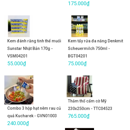
175.000₫
Kem đánh răng tinh thể muối
Kem tẩy rửa đa năng Denkmit
Sunstar Nhật Bản 170g -
Scheuermilch 750ml -
VSM04201
BGT04201
55.000₫
75.000₫
Thảm thổ cẩm cờ Mỹ
Combo 3 hộp hạt nêm rau củ
230x250cm - TTC04523
765.000₫
quả Kucharek - GVN01003
240.000₫