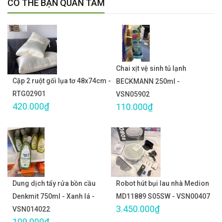
CÓ THỂ BẠN QUAN TÂM
Chai xịt vệ sinh tủ lạnh
Cặp 2 ruột gối lụa tơ 48x74cm -
BECKMANN 250ml -
RTG02901
VSN05902
420.000₫
110.000₫
Dung dịch tẩy rửa bồn cầu
Robot hút bụi lau nhà Medion
Denkmit 750ml - Xanh lá -
MD11889 S05SW - VSN00407
3.450.000₫
VSN014022
109.000₫