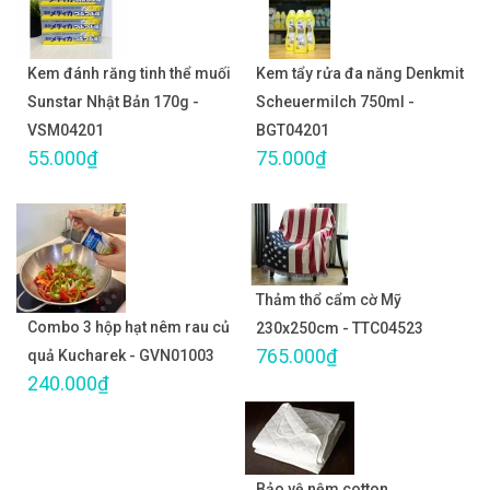
Kem đánh răng tinh thể muối
Kem tẩy rửa đa năng Denkmit
Sunstar Nhật Bản 170g -
Scheuermilch 750ml -
VSM04201
BGT04201
55.000₫
75.000₫
Thảm thổ cẩm cờ Mỹ
Combo 3 hộp hạt nêm rau củ
230x250cm - TTC04523
765.000₫
quả Kucharek - GVN01003
240.000₫
Bảo vệ nệm cotton