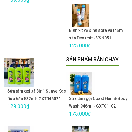
Bình xịt vệ sinh sofa và thảm
sàn Denkmit - VSN051
125.000₫
SẢN PHẨM BÁN CHẠY
Sữa tắm gội xả 3in1 Suave Kds
Sữa tắm gội Coast Hair & Body
Dưa hấu 532ml- GXT046021
129.000₫
Wash 946ml - GXT01102
175.000₫