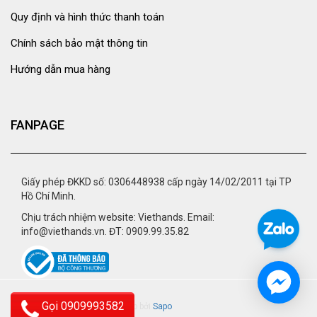
Quy định và hình thức thanh toán
Chính sách bảo mật thông tin
Hướng dẫn mua hàng
FANPAGE
Giấy phép ĐKKD số: 0306448938 cấp ngày 14/02/2011 tại TP
Hồ Chí Minh.
Chịu trách nhiệm website: Viethands. Email:
info@viethands.vn. ĐT: 0909.99.35.82
Gọi 0909993582
© 2015 - viethands.vn.
Cung cấp bởi
Sapo