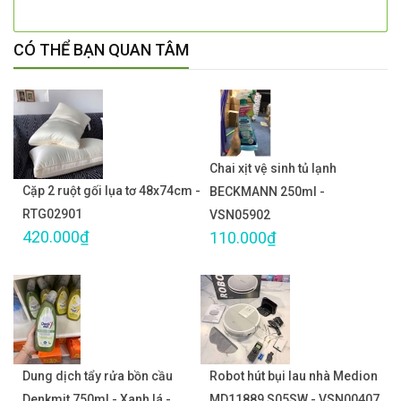
CÓ THỂ BẠN QUAN TÂM
Chai xịt vệ sinh tủ lạnh
Cặp 2 ruột gối lụa tơ 48x74cm -
BECKMANN 250ml -
RTG02901
VSN05902
420.000₫
110.000₫
Dung dịch tẩy rửa bồn cầu
Robot hút bụi lau nhà Medion
Denkmit 750ml - Xanh lá -
MD11889 S05SW - VSN00407