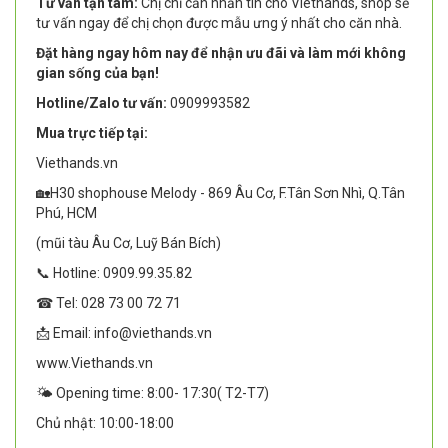
Tư vấn tận tâm:
Chị chỉ cần nhắn tin cho Viethands, shop sẽ
tư vấn ngay để chị chọn được mẫu ưng ý nhất cho căn nhà.
Đặt hàng ngay hôm nay để nhận ưu đãi và làm mới không
gian sống của bạn!
Hotline/Zalo tư vấn:
0909993582
Mua trực tiếp tại:
Viethands.vn
🏡H30 shophouse Melody - 869 Âu Cơ, F.Tân Sơn Nhì, Q.Tân
Phú, HCM
(mũi tàu Âu Cơ, Luỹ Bán Bích)
📞 Hotline: 0909.99.35.82
☎ Tel: 028 73 00 72 71
📩 Email: info@viethands.vn
www.Viethands.vn
🌤️ Opening time: 8:00- 17:30( T2-T7)
Chủ nhật: 10:00-18:00