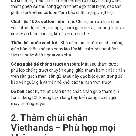
Dù là những mẫu thảm in họa tiết hiện đại hay những chiếc
thảm ghép vải thủ công gợi nhớ nét đẹp hoài niệm, các sản
phẩm tại Viethands luôn đảm bảo chất lượng vượt trội:
Chất liệu 100% cotton mềm mịn:
Chúng em ưu tiên chọn
vải cotton tự nhiên, mang lại cảm giác êm ái, thoáng mát và
cực kỳ an toàn cho da, kể cả với da em bé.
Thấm hút nước vượt trội:
Khả năng hút nước nhanh chóng,
giúp bàn chân khô ráo ngay lập tức khi chị bước từ phòng
tắm ra hoặc đi từ ngoài vào nhà.
Công nghệ đế chống trượt an toàn:
Mặt sau thảm được
phủ lớp chống trượt chuyên dụng, giúp thảm bám chắc chắn
trên sàn gạch men, sàn gỗ. Điều này đặc biệt quan trọng để
bảo vệ người già và trẻ nhỏ khỏi các tai nạn trơn trượt.
Độ bền cao:
Kỹ thuật chần bông chắc chắn giúp thảm giữ
form dáng tốt, không bị xù lông hay biến dạng dù chị giặt
máy thường xuyên.
2. Thảm chùi chân
Viethands – Phù hợp mọi