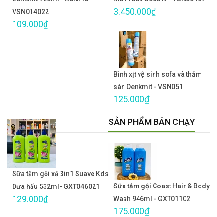
3.450.000₫
VSN014022
109.000₫
Bình xịt vệ sinh sofa và thảm
sàn Denkmit - VSN051
125.000₫
SẢN PHẨM BÁN CHẠY
Sữa tắm gội xả 3in1 Suave Kds
Sữa tắm gội Coast Hair & Body
Dưa hấu 532ml- GXT046021
129.000₫
Wash 946ml - GXT01102
175.000₫