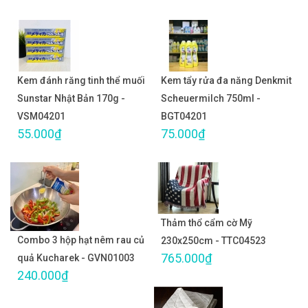
Kem đánh răng tinh thể muối
Kem tẩy rửa đa năng Denkmit
Sunstar Nhật Bản 170g -
Scheuermilch 750ml -
VSM04201
BGT04201
55.000₫
75.000₫
Thảm thổ cẩm cờ Mỹ
Combo 3 hộp hạt nêm rau củ
230x250cm - TTC04523
765.000₫
quả Kucharek - GVN01003
240.000₫