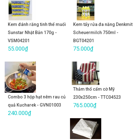
Kem đánh răng tinh thể muối
Kem tẩy rửa đa năng Denkmit
Sunstar Nhật Bản 170g -
Scheuermilch 750ml -
VSM04201
BGT04201
55.000₫
75.000₫
Thảm thổ cẩm cờ Mỹ
Combo 3 hộp hạt nêm rau củ
230x250cm - TTC04523
765.000₫
quả Kucharek - GVN01003
240.000₫