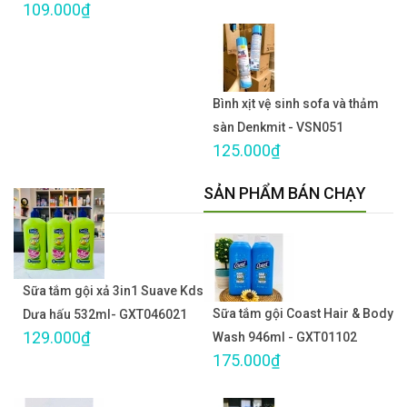
109.000₫
Bình xịt vệ sinh sofa và thảm
sàn Denkmit - VSN051
125.000₫
SẢN PHẨM BÁN CHẠY
Sữa tắm gội xả 3in1 Suave Kds
Sữa tắm gội Coast Hair & Body
Dưa hấu 532ml- GXT046021
129.000₫
Wash 946ml - GXT01102
175.000₫