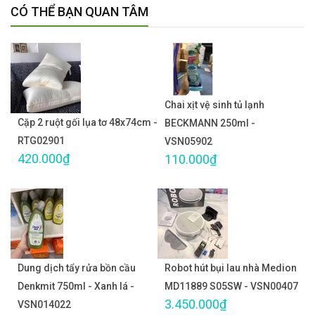
CÓ THỂ BẠN QUAN TÂM
Chai xịt vệ sinh tủ lạnh
Cặp 2 ruột gối lụa tơ 48x74cm -
BECKMANN 250ml -
RTG02901
VSN05902
420.000₫
110.000₫
Dung dịch tẩy rửa bồn cầu
Robot hút bụi lau nhà Medion
Denkmit 750ml - Xanh lá -
MD11889 S05SW - VSN00407
3.450.000₫
VSN014022