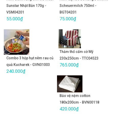
Sunstar Nhật Bản 170g -
Scheuermilch 750ml -
VSM04201
BGT04201
55.000₫
75.000₫
Thảm thổ cẩm cờ Mỹ
Combo 3 hộp hạt nêm rau củ
230x250cm - TTC04523
765.000₫
quả Kucharek - GVN01003
240.000₫
Bảo vệ nệm cotton
180x200cm - BVN00118
420.000₫