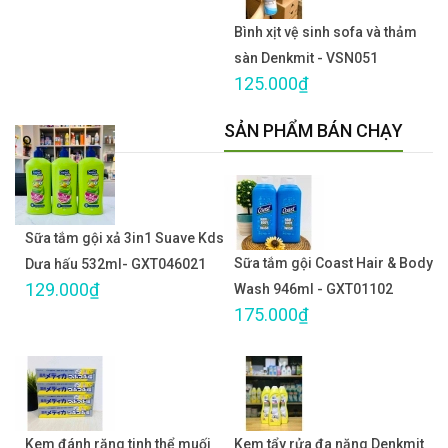
Bình xịt vệ sinh sofa và thảm
sàn Denkmit - VSN051
125.000₫
SẢN PHẨM BÁN CHẠY
Sữa tắm gội xả 3in1 Suave Kds
Sữa tắm gội Coast Hair & Body
Dưa hấu 532ml- GXT046021
129.000₫
Wash 946ml - GXT01102
175.000₫
Kem đánh răng tinh thể muối
Kem tẩy rửa đa năng Denkmit