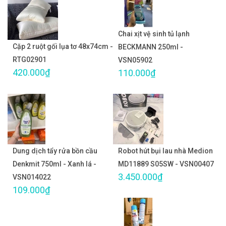
Chai xịt vệ sinh tủ lạnh
Cặp 2 ruột gối lụa tơ 48x74cm -
BECKMANN 250ml -
RTG02901
VSN05902
420.000₫
110.000₫
Dung dịch tẩy rửa bồn cầu
Robot hút bụi lau nhà Medion
Denkmit 750ml - Xanh lá -
MD11889 S05SW - VSN00407
3.450.000₫
VSN014022
109.000₫