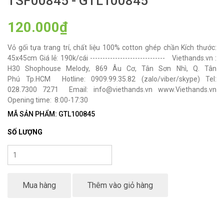
TSF00845 - GTL100845
120.000₫
Vỏ gối tựa trang trí, chất liệu 100% cotton ghép chần Kích thước:
45x45cm Giá lẻ: 190k/cái ------------------------------ Viethands.vn :
H30 Shophouse Melody, 869 Âu Cơ, Tân Sơn Nhì, Q. Tân
Phú Tp.HCM Hotline: 0909.99.35.82 (zalo/viber/skype) Tel:
028.7300 7271 Email: info@viethands.vn www.Viethands.vn
Opening time: 8:00-17:30
MÃ SẢN PHẨM: GTL100845
SỐ LƯỢNG
Mua hàng
Thêm vào giỏ hàng