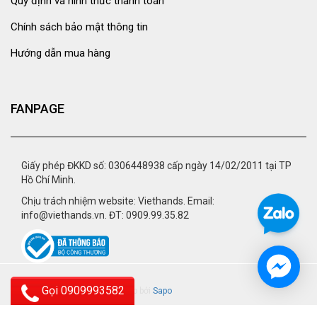
Quy định và hình thức thanh toán
Chính sách bảo mật thông tin
Hướng dẫn mua hàng
FANPAGE
Giấy phép ĐKKD số: 0306448938 cấp ngày 14/02/2011 tại TP
Hồ Chí Minh.
Chịu trách nhiệm website: Viethands. Email:
info@viethands.vn. ĐT: 0909.99.35.82
Gọi 0909993582
© 2015 - viethands.vn.
Cung cấp bởi
Sapo