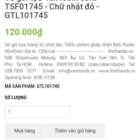
TSF01745 - Chữ nhật đỏ -
GTL101745
120.000₫
Vỏ gối tựa trang trí, chất liệu 100% cotton ghép chần Kích thước:
45x45cm Giá lẻ: 120k/cái ------------------------------ Viethands.vn :
H30 Shophouse Melody, 869 Âu Cơ, Tân Sơn Nhì, Q. Tân
Phú Tp.HCM Hotline: 0909.99.35.82 (zalo/viber/skype) Tel:
028.7300 7271 Email: info@viethands.vn www.Viethands.vn
Opening time: 8:00-17:30
MÃ SẢN PHẨM: GTL101745
SỐ LƯỢNG
Mua hàng
Thêm vào giỏ hàng