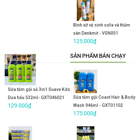
Bình xịt vệ sinh sofa và thảm
sàn Denkmit - VSN051
125.000₫
SẢN PHẨM BÁN CHẠY
Sữa tắm gội xả 3in1 Suave Kds
Sữa tắm gội Coast Hair & Body
Dưa hấu 532ml- GXT046021
129.000₫
Wash 946ml - GXT01102
175.000₫