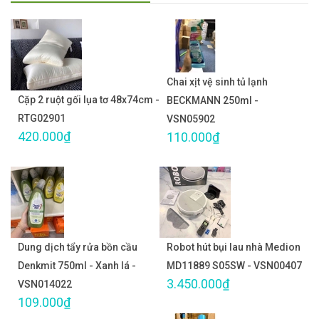
Chai xịt vệ sinh tủ lạnh
Cặp 2 ruột gối lụa tơ 48x74cm -
BECKMANN 250ml -
RTG02901
VSN05902
420.000₫
110.000₫
Dung dịch tẩy rửa bồn cầu
Robot hút bụi lau nhà Medion
Denkmit 750ml - Xanh lá -
MD11889 S05SW - VSN00407
3.450.000₫
VSN014022
109.000₫