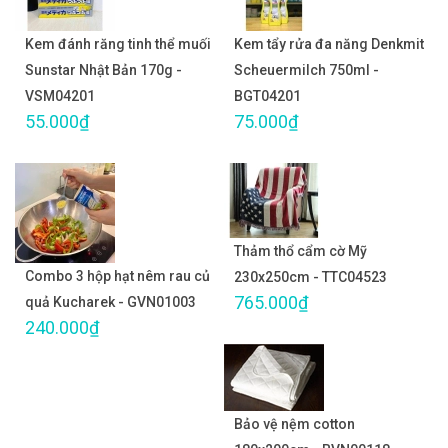
Kem đánh răng tinh thể muối
Kem tẩy rửa đa năng Denkmit
Sunstar Nhật Bản 170g -
Scheuermilch 750ml -
VSM04201
BGT04201
55.000₫
75.000₫
Thảm thổ cẩm cờ Mỹ
Combo 3 hộp hạt nêm rau củ
230x250cm - TTC04523
765.000₫
quả Kucharek - GVN01003
240.000₫
Bảo vệ nệm cotton