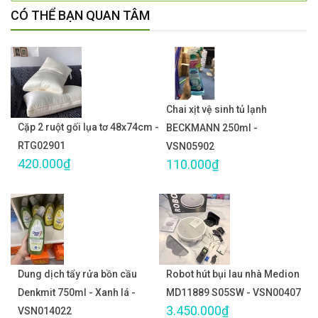
CÓ THỂ BẠN QUAN TÂM
Chai xịt vệ sinh tủ lạnh
Cặp 2 ruột gối lụa tơ 48x74cm -
BECKMANN 250ml -
RTG02901
VSN05902
420.000₫
110.000₫
Dung dịch tẩy rửa bồn cầu
Robot hút bụi lau nhà Medion
Denkmit 750ml - Xanh lá -
MD11889 S05SW - VSN00407
3.450.000₫
VSN014022