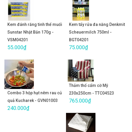
Kem đánh răng tinh thể muối
Kem tẩy rửa đa năng Denkmit
Sunstar Nhật Bản 170g -
Scheuermilch 750ml -
VSM04201
BGT04201
55.000₫
75.000₫
Thảm thổ cẩm cờ Mỹ
Combo 3 hộp hạt nêm rau củ
230x250cm - TTC04523
765.000₫
quả Kucharek - GVN01003
240.000₫