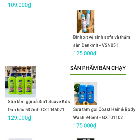
109.000₫
Bình xịt vệ sinh sofa và thảm
sàn Denkmit - VSN051
125.000₫
SẢN PHẨM BÁN CHẠY
Sữa tắm gội xả 3in1 Suave Kds
Sữa tắm gội Coast Hair & Body
Dưa hấu 532ml- GXT046021
129.000₫
Wash 946ml - GXT01102
175.000₫