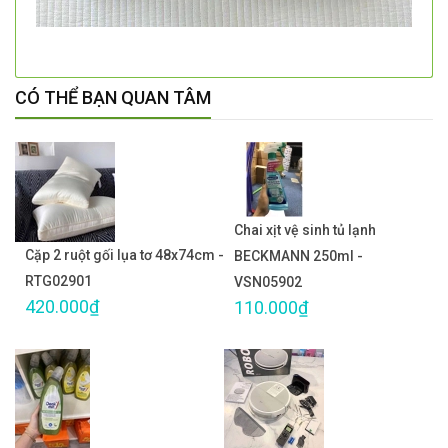
CÓ THỂ BẠN QUAN TÂM
Chai xịt vệ sinh tủ lạnh
Cặp 2 ruột gối lụa tơ 48x74cm -
BECKMANN 250ml -
RTG02901
VSN05902
420.000₫
110.000₫