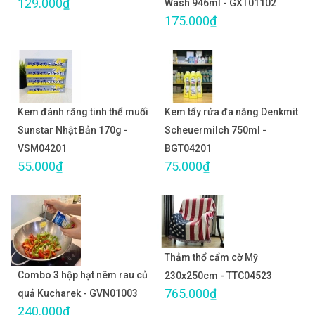
129.000₫
Wash 946ml - GXT01102
175.000₫
Kem đánh răng tinh thể muối
Kem tẩy rửa đa năng Denkmit
Sunstar Nhật Bản 170g -
Scheuermilch 750ml -
VSM04201
BGT04201
55.000₫
75.000₫
Thảm thổ cẩm cờ Mỹ
Combo 3 hộp hạt nêm rau củ
230x250cm - TTC04523
765.000₫
quả Kucharek - GVN01003
240.000₫