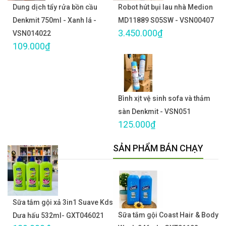
Dung dịch tẩy rửa bồn cầu
Robot hút bụi lau nhà Medion
Denkmit 750ml - Xanh lá -
MD11889 S05SW - VSN00407
3.450.000₫
VSN014022
109.000₫
Bình xịt vệ sinh sofa và thảm
sàn Denkmit - VSN051
125.000₫
SẢN PHẨM BÁN CHẠY
Sữa tắm gội xả 3in1 Suave Kds
Sữa tắm gội Coast Hair & Body
Dưa hấu 532ml- GXT046021