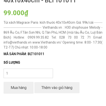
40x10x40cm - BLT101011
99.000₫
Túi xách Magrace Paris kích thước 40x10x40cm Giá: 99k/cái -------
-------------------------------- Viethands.vn : H30 shophouse Melody -
869 Âu Cơ, F.Tân Sơn Nhì, Q.Tân Phú, HCM (mũi tàu Âu Cơ, Luỹ Bán
Bích) Hotline: 0909.99.35.82 Tel: 028 73 00 72 71 Email:
info@viethands.vn www.Viethands.vn/ Opening time: 8:00- 17:30(
T2-T7) Chủ nhật: 10:00-18:00
MÃ SẢN PHẨM: BLT101011
SỐ LƯỢNG
Mua hàng
Thêm vào giỏ hàng