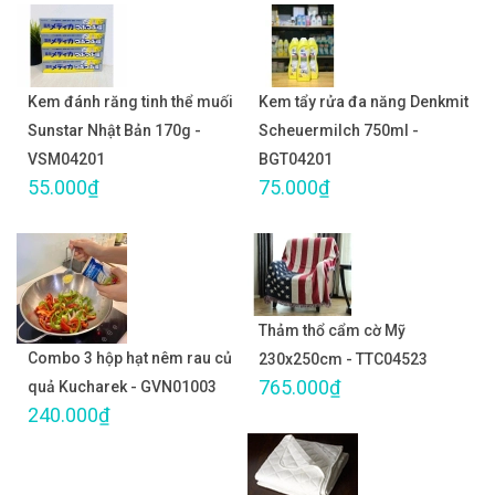
Kem đánh răng tinh thể muối
Kem tẩy rửa đa năng Denkmit
Sunstar Nhật Bản 170g -
Scheuermilch 750ml -
VSM04201
BGT04201
55.000₫
75.000₫
Thảm thổ cẩm cờ Mỹ
Combo 3 hộp hạt nêm rau củ
230x250cm - TTC04523
765.000₫
quả Kucharek - GVN01003
240.000₫