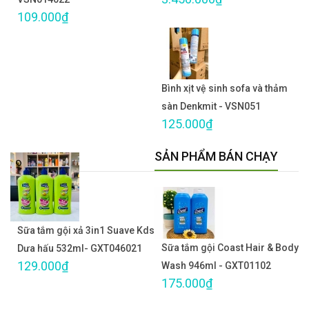
109.000₫
Bình xịt vệ sinh sofa và thảm
sàn Denkmit - VSN051
125.000₫
SẢN PHẨM BÁN CHẠY
Sữa tắm gội xả 3in1 Suave Kds
Sữa tắm gội Coast Hair & Body
Dưa hấu 532ml- GXT046021
129.000₫
Wash 946ml - GXT01102
175.000₫