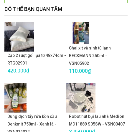
CÓ THỂ BẠN QUAN TÂM
Chai xịt vệ sinh tủ lạnh
Cặp 2 ruột gối lụa tơ 48x74cm -
BECKMANN 250ml -
RTG02901
VSN05902
420.000₫
110.000₫
Dung dịch tẩy rửa bồn cầu
Robot hút bụi lau nhà Medion
Denkmit 750ml - Xanh lá -
MD11889 S05SW - VSN00407
3.450.000₫
VSN014022