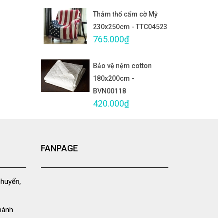
Thảm thổ cẩm cờ Mỹ
230x250cm - TTC04523
765.000₫
Bảo vệ nệm cotton
180x200cm -
BVN00118
420.000₫
FANPAGE
chuyển,
hành