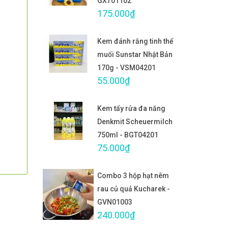
GXT01102
175.000₫
Kem đánh răng tinh thể
muối Sunstar Nhật Bản
170g - VSM04201
55.000₫
Kem tẩy rửa đa năng
Denkmit Scheuermilch
750ml - BGT04201
75.000₫
Combo 3 hộp hạt nêm
rau củ quả Kucharek -
GVN01003
240.000₫