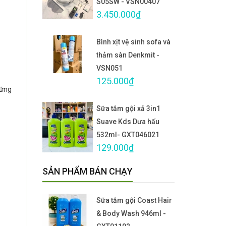
S05SW - VSN00407
3.450.000₫
Bình xịt vệ sinh sofa và
thảm sàn Denkmit -
VSN051
125.000₫
hững
Sữa tắm gội xả 3in1
Suave Kds Dưa hấu
532ml- GXT046021
129.000₫
SẢN PHẨM BÁN CHẠY
Sữa tắm gội Coast Hair
& Body Wash 946ml -