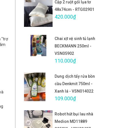
Cặp 2 ruột gối lụa tơ
48x74cm - RTG02901
420.000₫
Chai xịt vệ sinh tủ lạnh
 "trợ
 tâm
BECKMANN 250ml -
VSN05902
110.000₫
Dung dịch tẩy rửa bồn
cầu Denkmit 750ml -
Xanh lá - VSN014022
và
109.000₫
ng
Robot hút bụi lau nhà
Medion MD11889