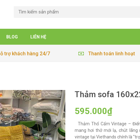
BLOG
LIÊN HỆ
ỗ trợ khách hàng 24/7
Thanh toán linh hoạt
Thảm sofa 160x2
595.000₫
Thảm Thổ Cẩm Vintage – Điể
mang hơi thở mới lạ, chút lã
vintage tại Viethands chính là "tr