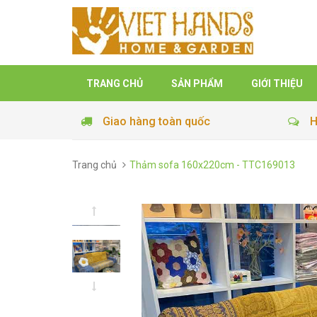
TRANG CHỦ
SẢN PHẨM
GIỚI THIỆU
Giao hàng toàn quốc
H
Trang chủ
Thảm sofa 160x220cm - TTC169013