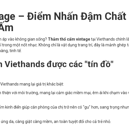
age – Điểm Nhấn Đậm Chất
 Ấm
m áp vào không gian sống?
Thảm thổ cẩm vintage
tại Viethands chính là
ỉ trong một nốt nhạc. Không chỉ là vật dụng trang trí, đây là mảnh ghép
ng, tinh tế.
 Viethands được các "tín đồ"
ethands mang lại giá trị khác biệt:
n thiện với môi trường, mang lại cảm giác mềm mại, êm ái khi chạm vào 
ẩm kinh điển giúp căn phòng của chị trở nên có "gu" hơn, sang trọng như
 ứng da, càng giặt càng mềm, an toàn tuyệt đối cho cả trẻ nhỏ.