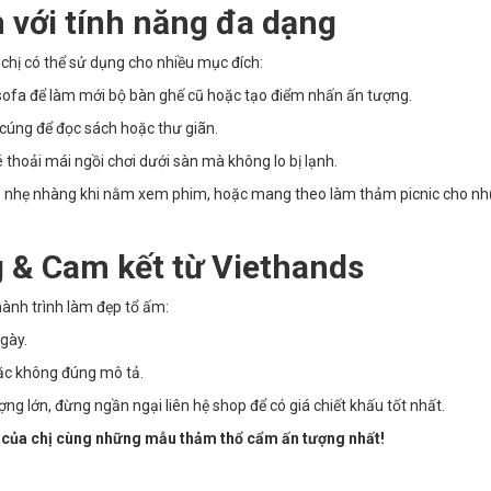
n với tính năng đa dạng
 chị có thể sử dụng cho nhiều mục đích:
 sofa để làm mới bộ bàn ghế cũ hoặc tạo điểm nhấn ấn tượng.
cúng để đọc sách hoặc thư giãn.
 thoải mái ngồi chơi dưới sàn mà không lo bị lạnh.
 nhẹ nhàng khi nằm xem phim, hoặc mang theo làm thảm picnic cho n
 & Cam kết từ Viethands
ành trình làm đẹp tổ ấm:
gày.
ặc không đúng mô tả.
ng lớn, đừng ngần ngại liên hệ shop để có giá chiết khấu tốt nhất.
à của chị cùng những mẫu thảm thổ cẩm ấn tượng nhất!