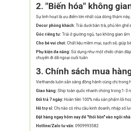
2. "Biến hóa" không gia
Sự linh hoạt là ưu điểm lớn nhất của dòng thảm này,
Decor phòng khách:
Trải dưới bàn trà, phủ lên ghế
Góc riêng tư:
Trải ở giường ngủ, tạo không gian ấm 
Cho bé vui chơi:
Chất liệu mềm mại, sạch sẽ, giúp bé
Phụ kiện đa năng:
Sử dụng như một chiếc chăn đắp
chuyến đi dã ngoại cuối tuần.
3. Chính sách mua hàng
Viethands luôn sẵn sàng đồng hành cùng chị trong h
Giao hàng:
Ship toàn quốc nhanh chóng trong 1-3 n
Đổi trả 7 ngày:
Hoàn tiền 100% nếu sản phẩm lỗi ho
Hỗ trợ sỉ:
Chị nào có nhu cầu kinh doanh, nhập số lượ
Đặt hàng ngay hôm nay để "thổi hồn" vào ngôi nh
Hotline/Zalo tư vấn:
0909993582