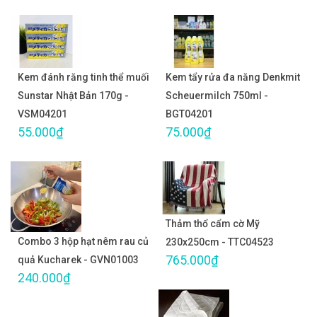
Kem đánh răng tinh thể muối
Kem tẩy rửa đa năng Denkmit
Sunstar Nhật Bản 170g -
Scheuermilch 750ml -
VSM04201
BGT04201
55.000₫
75.000₫
Thảm thổ cẩm cờ Mỹ
Combo 3 hộp hạt nêm rau củ
230x250cm - TTC04523
765.000₫
quả Kucharek - GVN01003
240.000₫