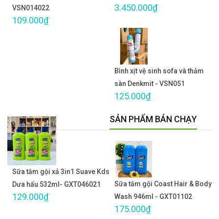
3.450.000₫
VSN014022
109.000₫
Bình xịt vệ sinh sofa và thảm
sàn Denkmit - VSN051
125.000₫
SẢN PHẨM BÁN CHẠY
Sữa tắm gội xả 3in1 Suave Kds
Sữa tắm gội Coast Hair & Body
Dưa hấu 532ml- GXT046021
129.000₫
Wash 946ml - GXT01102
175.000₫