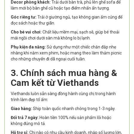
Decor phòng khách:
Trải dưới bàn trà, phủ lên ghế sofa để
làm mới bộ bàn ghế cũ hoặc tạo điểm nhấn ấn tượng.
Góc riêng tư:
Trải ở giường ngủ, tạo không gian ấm cúng để
đọc sách hoặc thư giãn.
Cho bé vui chơi:
Chất liệu mềm mại, sạch sẽ, giúp bé thoải
mái ngồi chơi dưới sàn mà không lo bị lạnh.
Phụ kiện đa năng:
Sử dụng như một chiếc chăn đắp nhẹ
nhàng khi nằm xem phim, hoặc mang theo làm thảm picnic
cho những chuyến đi dã ngoại cuối tuần.
3. Chính sách mua hàng &
Cam kết từ Viethands
Viethands luôn sẵn sàng đồng hành cùng chị trong hành
trình làm đẹp tổ ấm:
Giao hàng:
Ship toàn quốc nhanh chóng trong 1-3 ngày.
Đổi trả 7 ngày:
Hoàn tiền 100% nếu sản phẩm lỗi hoặc
không đúng mô tả.
Hỗ trợ sỉ:
Chị nào có nhu cầu kinh doanh, nhập số lượng lớn,