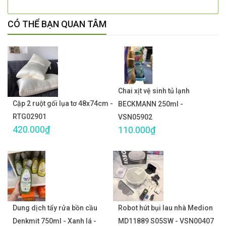
CÓ THỂ BẠN QUAN TÂM
Chai xịt vệ sinh tủ lạnh
Cặp 2 ruột gối lụa tơ 48x74cm -
BECKMANN 250ml -
RTG02901
VSN05902
420.000₫
110.000₫
Dung dịch tẩy rửa bồn cầu
Robot hút bụi lau nhà Medion
Denkmit 750ml - Xanh lá -
MD11889 S05SW - VSN00407