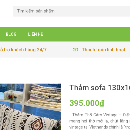
BLOG
LIÊN HỆ
ỗ trợ khách hàng 24/7
Thanh toán linh hoạt
Thảm sofa 130x1
395.000₫
Thảm Thổ Cẩm Vintage – Điể
mang hơi thở mới lạ, chút lã
vintage tại Viethands chính là "tr