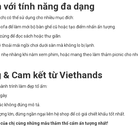
n với tính năng đa dạng
 chị có thể sử dụng cho nhiều mục đích:
 sofa để làm mới bộ bàn ghế cũ hoặc tạo điểm nhấn ấn tượng.
cúng để đọc sách hoặc thư giãn.
 thoải mái ngồi chơi dưới sàn mà không lo bị lạnh.
 nhẹ nhàng khi nằm xem phim, hoặc mang theo làm thảm picnic cho n
 & Cam kết từ Viethands
ành trình làm đẹp tổ ấm:
gày.
ặc không đúng mô tả.
ng lớn, đừng ngần ngại liên hệ shop để có giá chiết khấu tốt nhất.
à của chị cùng những mẫu thảm thổ cẩm ấn tượng nhất!