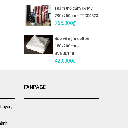
Thảm thổ cẩm cờ Mỹ
230x250cm - TTC04523
765.000₫
Bảo vệ nệm cotton
180x200cm -
BVN00118
420.000₫
FANPAGE
chuyển,
hành