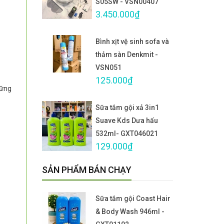
S05SW - VSN00407
3.450.000₫
Bình xịt vệ sinh sofa và
thảm sàn Denkmit -
VSN051
125.000₫
hững
Sữa tắm gội xả 3in1
Suave Kds Dưa hấu
532ml- GXT046021
129.000₫
SẢN PHẨM BÁN CHẠY
Sữa tắm gội Coast Hair
& Body Wash 946ml -