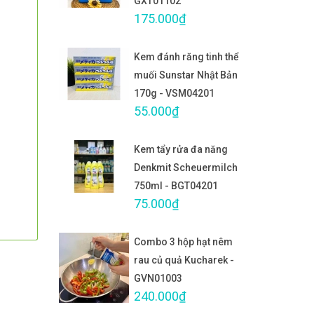
GXT01102
175.000₫
Kem đánh răng tinh thể
muối Sunstar Nhật Bản
170g - VSM04201
55.000₫
Kem tẩy rửa đa năng
Denkmit Scheuermilch
750ml - BGT04201
75.000₫
Combo 3 hộp hạt nêm
rau củ quả Kucharek -
GVN01003
240.000₫