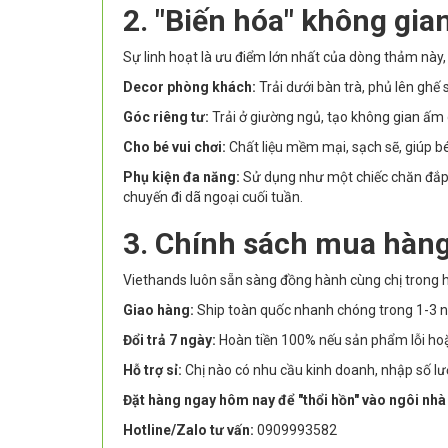
2. "Biến hóa" không gia
Sự linh hoạt là ưu điểm lớn nhất của dòng thảm này,
Decor phòng khách:
Trải dưới bàn trà, phủ lên ghế
Góc riêng tư:
Trải ở giường ngủ, tạo không gian ấm 
Cho bé vui chơi:
Chất liệu mềm mại, sạch sẽ, giúp bé
Phụ kiện đa năng:
Sử dụng như một chiếc chăn đắp
chuyến đi dã ngoại cuối tuần.
3. Chính sách mua hàng
Viethands luôn sẵn sàng đồng hành cùng chị trong h
Giao hàng:
Ship toàn quốc nhanh chóng trong 1-3 n
Đổi trả 7 ngày:
Hoàn tiền 100% nếu sản phẩm lỗi ho
Hỗ trợ sỉ:
Chị nào có nhu cầu kinh doanh, nhập số lượ
Đặt hàng ngay hôm nay để "thổi hồn" vào ngôi nh
Hotline/Zalo tư vấn:
0909993582