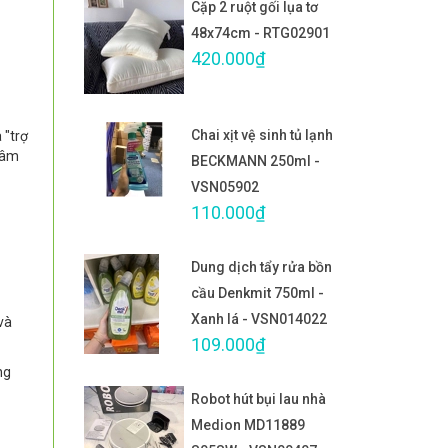
Cặp 2 ruột gối lụa tơ
48x74cm - RTG02901
420.000₫
Chai xịt vệ sinh tủ lạnh
 "trợ
 tâm
BECKMANN 250ml -
VSN05902
110.000₫
Dung dịch tẩy rửa bồn
cầu Denkmit 750ml -
Xanh lá - VSN014022
và
109.000₫
ng
Robot hút bụi lau nhà
Medion MD11889