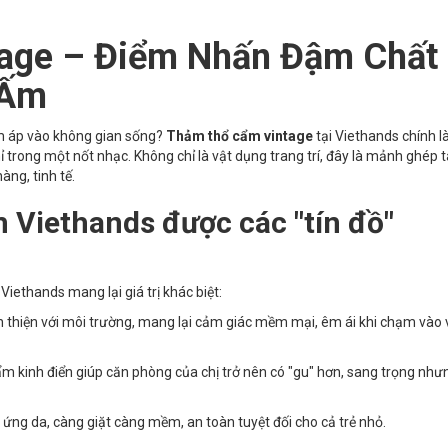
age – Điểm Nhấn Đậm Chất
 Ấm
m áp vào không gian sống?
Thảm thổ cẩm vintage
tại Viethands chính là
ỉ trong một nốt nhạc. Không chỉ là vật dụng trang trí, đây là mảnh ghép
ng, tinh tế.
 Viethands được các "tín đồ"
ethands mang lại giá trị khác biệt:
n thiện với môi trường, mang lại cảm giác mềm mại, êm ái khi chạm vào 
ẩm kinh điển giúp căn phòng của chị trở nên có "gu" hơn, sang trọng như
 ứng da, càng giặt càng mềm, an toàn tuyệt đối cho cả trẻ nhỏ.