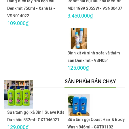
Dung dịch tẩy rửa bồn cầu
Robot hút bụi lau nhà Medion
Denkmit 750ml - Xanh lá -
MD11889 S05SW - VSN00407
3.450.000₫
VSN014022
109.000₫
Bình xịt vệ sinh sofa và thảm
sàn Denkmit - VSN051
125.000₫
SẢN PHẨM BÁN CHẠY
Sữa tắm gội xả 3in1 Suave Kds
Sữa tắm gội Coast Hair & Body
Dưa hấu 532ml- GXT046021
129.000₫
Wash 946ml - GXT01102