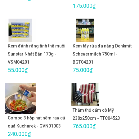
175.000₫
Kem đánh răng tinh thể muối
Kem tẩy rửa đa năng Denkmit
Sunstar Nhật Bản 170g -
Scheuermilch 750ml -
VSM04201
BGT04201
55.000₫
75.000₫
Thảm thổ cẩm cờ Mỹ
Combo 3 hộp hạt nêm rau củ
230x250cm - TTC04523
765.000₫
quả Kucharek - GVN01003
240.000₫