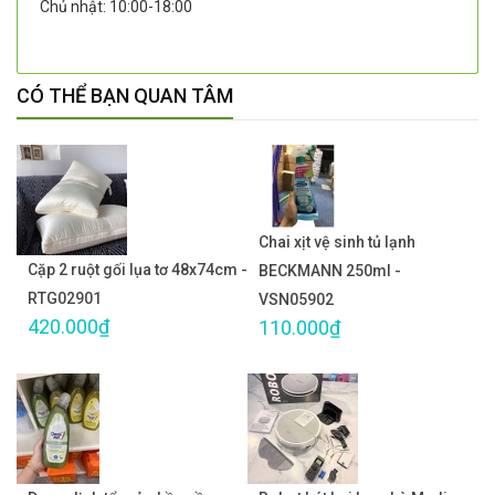
Chủ nhật: 10:00-18:00
CÓ THỂ BẠN QUAN TÂM
Chai xịt vệ sinh tủ lạnh
Cặp 2 ruột gối lụa tơ 48x74cm -
BECKMANN 250ml -
RTG02901
VSN05902
420.000₫
110.000₫