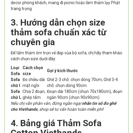
decor phòng khách, mang đi picnic hoặc làm thảm lạy Phật
trang trọng.
3. Hướng dẫn chọn size
thảm sofa chuẩn xác từ
chuyên gia
Để tấm thảm ôm trọn vẻ đẹp của bộ sofa, chị hãy tham khảo
cách chọn size dưới đây:
Loại
Cách chọn
Gợi ý kích thước
Sofa
size
Sofa
Đo chiều dài
Ghế 2-3 chỗ: chọn dòng 70cm; Ghế 3-4
chữ I
mặt ngồi
chỗ: chọn dòng 90cm
Sofa
Chia 2 đoạn,
Đoạn dài 180cm (chọn 70x180cm), đoạn
chữ L
ghép tấm
ngắn 90cm (chọn 90x90cm)
Nếu chị vẫn phân vân, đừng ngần ngại
nhắn tin số đo ghế
cho Viethands
, shop sẽ tư vấn hoàn toàn miễn phí!
4. Bảng giá Thảm Sofa
Cotton Viethands