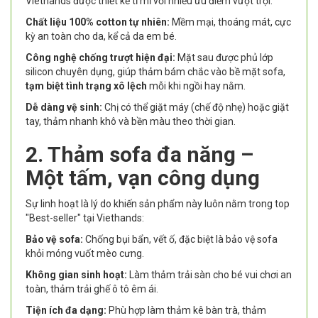
Viethands được thiết kế tỉ mỉ với nhiều ưu điểm vượt trội:
Chất liệu 100% cotton tự nhiên:
Mềm mại, thoáng mát, cực
kỳ an toàn cho da, kể cả da em bé.
Công nghệ chống trượt hiện đại:
Mặt sau được phủ lớp
silicon chuyên dụng, giúp thảm bám chắc vào bề mặt sofa,
tạm biệt tình trạng xô lệch
mỗi khi ngồi hay nằm.
Dễ dàng vệ sinh:
Chị có thể giặt máy (chế độ nhẹ) hoặc giặt
tay, thảm nhanh khô và bền màu theo thời gian.
2. Thảm sofa đa năng –
Một tấm, vạn công dụng
Sự linh hoạt là lý do khiến sản phẩm này luôn nằm trong top
"Best-seller" tại Viethands:
Bảo vệ sofa:
Chống bụi bẩn, vết ố, đặc biệt là bảo vệ sofa
khỏi móng vuốt mèo cưng.
Không gian sinh hoạt:
Làm thảm trải sàn cho bé vui chơi an
toàn, thảm trải ghế ô tô êm ái.
Tiện ích đa dạng:
Phù hợp làm thảm kê bàn trà, thảm