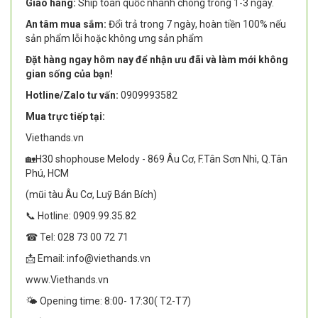
Giao hàng:
Ship toàn quốc nhanh chóng trong 1-3 ngày.
An tâm mua sắm:
Đổi trả trong 7 ngày, hoàn tiền 100% nếu
sản phẩm lỗi hoặc không ưng sản phẩm
Đặt hàng ngay hôm nay để nhận ưu đãi và làm mới không
gian sống của bạn!
Hotline/Zalo tư vấn:
0909993582
Mua trực tiếp tại:
Viethands.vn
🏡H30 shophouse Melody - 869 Âu Cơ, F.Tân Sơn Nhì, Q.Tân
Phú, HCM
(mũi tàu Âu Cơ, Luỹ Bán Bích)
📞 Hotline: 0909.99.35.82
☎ Tel: 028 73 00 72 71
📩 Email: info@viethands.vn
www.Viethands.vn
🌤️ Opening time: 8:00- 17:30( T2-T7)