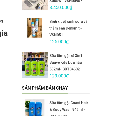
S05SW - VSN00407
3.450.000₫
ng.
Bình xịt vệ sinh sofa và
thảm sàn Denkmit -
gia
VSN051
125.000₫
Sữa tắm gội xả 3in1
Suave Kds Dưa hấu
532ml- GXT046021
129.000₫
SẢN PHẨM BÁN CHẠY
Sữa tắm gội Coast Hair
& Body Wash 946ml -