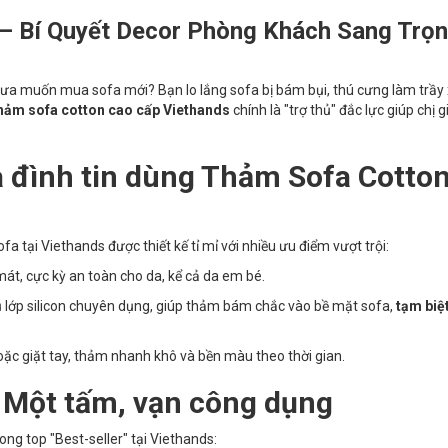
– Bí Quyết Decor Phòng Khách Sang Trọ
a muốn mua sofa mới? Bạn lo lắng sofa bị bám bụi, thú cưng làm trầy
hảm sofa cotton cao cấp Viethands
chính là "trợ thủ" đắc lực giúp chị g
a đình tin dùng Thảm Sofa Cotto
a tại Viethands được thiết kế tỉ mỉ với nhiều ưu điểm vượt trội:
t, cực kỳ an toàn cho da, kể cả da em bé.
lớp silicon chuyên dụng, giúp thảm bám chắc vào bề mặt sofa,
tạm biệt
oặc giặt tay, thảm nhanh khô và bền màu theo thời gian.
 Một tấm, vạn công dụng
ong top "Best-seller" tại Viethands: