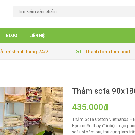
BLOG
LIÊN HỆ
ỗ trợ khách hàng 24/7
Thanh toán linh hoạt
Thảm sofa 90x18
435.000₫
Thảm Sofa Cotton Viethands – B
Bạn muốn thay đổi diện mạo phò
sofa bị bám bụi, thú cưng làm tr