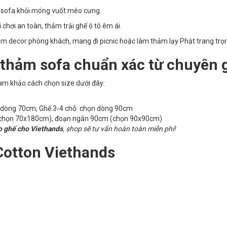
vệ sofa khỏi móng vuốt mèo cưng.
chơi an toàn, thảm trải ghế ô tô êm ái.
m decor phòng khách, mang đi picnic hoặc làm thảm lạy Phật trang trọ
 thảm sofa chuẩn xác từ chuyên 
am khảo cách chọn size dưới đây:
n dòng 70cm; Ghế 3-4 chỗ: chọn dòng 90cm
chọn 70x180cm), đoạn ngắn 90cm (chọn 90x90cm)
o ghế cho Viethands
, shop sẽ tư vấn hoàn toàn miễn phí!
Cotton Viethands