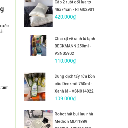
Cặp 2 ruột gối lụa tơ
ng
48x74cm - RTG02901
420.000₫
 xước
iải
Chai xịt vệ sinh tủ lạnh
BECKMANN 250ml -
n
VSN05902
110.000₫
Dung dịch tẩy rửa bồn
cầu Denkmit 750ml -
 tình
Xanh lá - VSN014022
109.000₫
Robot hút bụi lau nhà
Medion MD11889