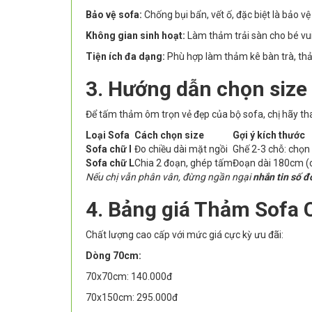
Bảo vệ sofa:
Chống bụi bẩn, vết ố, đặc biệt là bảo 
Không gian sinh hoạt:
Làm thảm trải sàn cho bé vui 
Tiện ích đa dạng:
Phù hợp làm thảm kê bàn trà, thả
3. Hướng dẫn chọn size
Để tấm thảm ôm trọn vẻ đẹp của bộ sofa, chị hãy th
Loại Sofa
Cách chọn size
Gợi ý kích thước
Sofa chữ I
Đo chiều dài mặt ngồi
Ghế 2-3 chỗ: chọ
Sofa chữ L
Chia 2 đoạn, ghép tấm
Đoạn dài 180cm (
Nếu chị vẫn phân vân, đừng ngần ngại
nhắn tin số đ
4. Bảng giá Thảm Sofa 
Chất lượng cao cấp với mức giá cực kỳ ưu đãi:
Dòng 70cm:
70x70cm: 140.000đ
70x150cm: 295.000đ