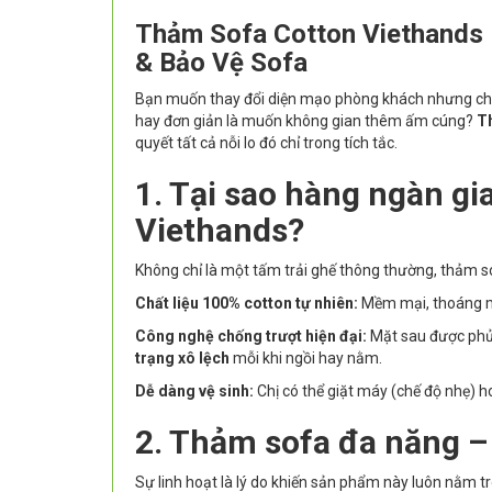
Thảm Sofa Cotton Viethands 
& Bảo Vệ Sofa
Bạn muốn thay đổi diện mạo phòng khách nhưng chư
hay đơn giản là muốn không gian thêm ấm cúng?
T
quyết tất cả nỗi lo đó chỉ trong tích tắc.
1. Tại sao hàng ngàn gi
Viethands?
Không chỉ là một tấm trải ghế thông thường, thảm sof
Chất liệu 100% cotton tự nhiên:
Mềm mại, thoáng má
Công nghệ chống trượt hiện đại:
Mặt sau được phủ 
trạng xô lệch
mỗi khi ngồi hay nằm.
Dễ dàng vệ sinh:
Chị có thể giặt máy (chế độ nhẹ) h
2. Thảm sofa đa năng –
Sự linh hoạt là lý do khiến sản phẩm này luôn nằm tr