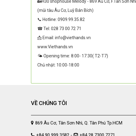
🏡H30 shophouse Melody - 869 Âu Cơ, F.Tân Sơn Nh
(mũi tàu Âu Cơ, Luỹ Bán Bích)
📞 Hotline: 0909.99.35.82
☎ Tel: 028 73 00 72 71
📩 Email: info@viethands.vn
www.Viethands.vn
🌤️ Opening time: 8:00- 17:30( T2-T7)
Chủ nhật: 10:00-18:00
VỀ CHÚNG TÔI
869 Âu Cơ, Tân Sơn Nhì, Q. Tân Phú Tp.HCM
+84 90 999 3582 -
+84 28 7300 7271