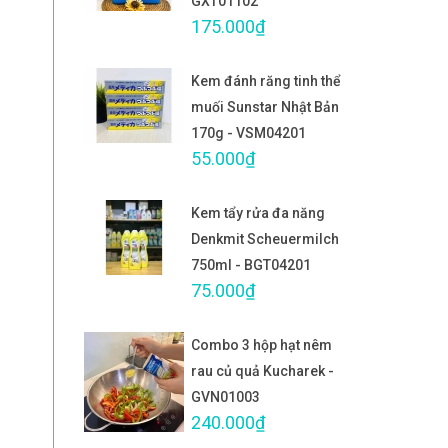
GXT01102
175.000₫
Kem đánh răng tinh thể
muối Sunstar Nhật Bản
170g - VSM04201
55.000₫
Kem tẩy rửa đa năng
Denkmit Scheuermilch
750ml - BGT04201
75.000₫
Combo 3 hộp hạt nêm
rau củ quả Kucharek -
GVN01003
240.000₫