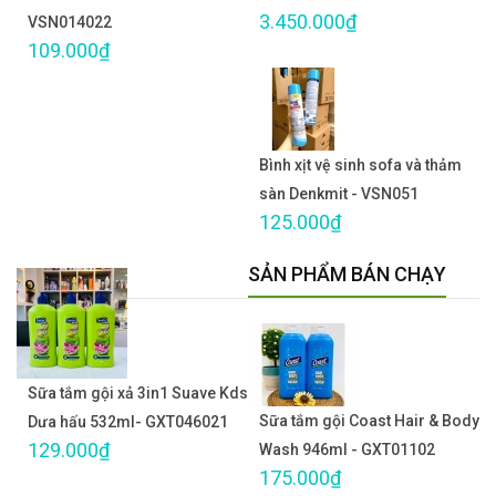
3.450.000₫
VSN014022
109.000₫
Bình xịt vệ sinh sofa và thảm
sàn Denkmit - VSN051
125.000₫
SẢN PHẨM BÁN CHẠY
Sữa tắm gội xả 3in1 Suave Kds
Sữa tắm gội Coast Hair & Body
Dưa hấu 532ml- GXT046021
129.000₫
Wash 946ml - GXT01102
175.000₫