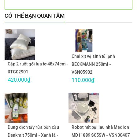
CÓ THỂ BẠN QUAN TÂM
Chai xịt vệ sinh tủ lạnh
Cặp 2 ruột gối lụa tơ 48x74cm -
BECKMANN 250ml -
RTG02901
VSN05902
420.000₫
110.000₫
Dung dịch tẩy rửa bồn cầu
Robot hút bụi lau nhà Medion
Denkmit 750ml - Xanh lá -
MD11889 S05SW - VSN00407