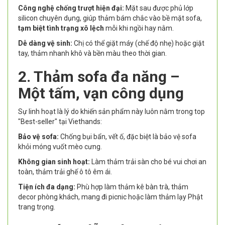
Công nghệ chống trượt hiện đại:
Mặt sau được phủ lớp
silicon chuyên dụng, giúp thảm bám chắc vào bề mặt sofa,
tạm biệt tình trạng xô lệch
mỗi khi ngồi hay nằm.
Dễ dàng vệ sinh:
Chị có thể giặt máy (chế độ nhẹ) hoặc giặt
tay, thảm nhanh khô và bền màu theo thời gian.
2. Thảm sofa đa năng –
Một tấm, vạn công dụng
Sự linh hoạt là lý do khiến sản phẩm này luôn nằm trong top
"Best-seller" tại Viethands:
Bảo vệ sofa:
Chống bụi bẩn, vết ố, đặc biệt là bảo vệ sofa
khỏi móng vuốt mèo cưng.
Không gian sinh hoạt:
Làm thảm trải sàn cho bé vui chơi an
toàn, thảm trải ghế ô tô êm ái.
Tiện ích đa dạng:
Phù hợp làm thảm kê bàn trà, thảm
decor phòng khách, mang đi picnic hoặc làm thảm lạy Phật
trang trọng.