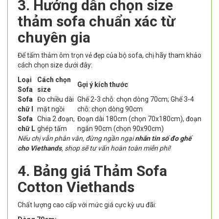
3. Hướng dẫn chọn size
thảm sofa chuẩn xác từ
chuyên gia
Để tấm thảm ôm trọn vẻ đẹp của bộ sofa, chị hãy tham khảo
cách chọn size dưới đây:
Loại
Cách chọn
Gợi ý kích thước
Sofa
size
Sofa
Đo chiều dài
Ghế 2-3 chỗ: chọn dòng 70cm; Ghế 3-4
chữ I
mặt ngồi
chỗ: chọn dòng 90cm
Sofa
Chia 2 đoạn,
Đoạn dài 180cm (chọn 70x180cm), đoạn
chữ L
ghép tấm
ngắn 90cm (chọn 90x90cm)
Nếu chị vẫn phân vân, đừng ngần ngại
nhắn tin số đo ghế
cho Viethands
, shop sẽ tư vấn hoàn toàn miễn phí!
4. Bảng giá Thảm Sofa
Cotton Viethands
Chất lượng cao cấp với mức giá cực kỳ ưu đãi: