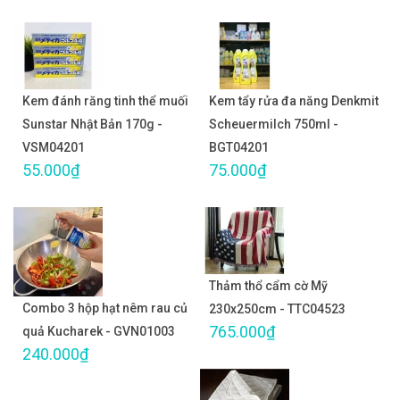
Kem đánh răng tinh thể muối
Kem tẩy rửa đa năng Denkmit
Sunstar Nhật Bản 170g -
Scheuermilch 750ml -
VSM04201
BGT04201
55.000₫
75.000₫
Thảm thổ cẩm cờ Mỹ
Combo 3 hộp hạt nêm rau củ
230x250cm - TTC04523
765.000₫
quả Kucharek - GVN01003
240.000₫