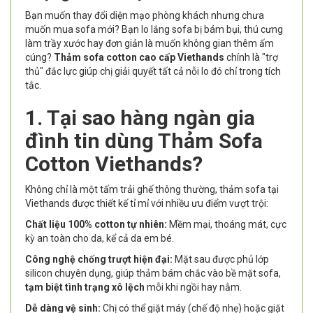
Bạn muốn thay đổi diện mạo phòng khách nhưng chưa
muốn mua sofa mới? Bạn lo lắng sofa bị bám bụi, thú cưng
làm trầy xước hay đơn giản là muốn không gian thêm ấm
cúng?
Thảm sofa cotton cao cấp Viethands
chính là "trợ
thủ" đắc lực giúp chị giải quyết tất cả nỗi lo đó chỉ trong tích
tắc.
1. Tại sao hàng ngàn gia
đình tin dùng Thảm Sofa
Cotton Viethands?
Không chỉ là một tấm trải ghế thông thường, thảm sofa tại
Viethands được thiết kế tỉ mỉ với nhiều ưu điểm vượt trội:
Chất liệu 100% cotton tự nhiên:
Mềm mại, thoáng mát, cực
kỳ an toàn cho da, kể cả da em bé.
Công nghệ chống trượt hiện đại:
Mặt sau được phủ lớp
silicon chuyên dụng, giúp thảm bám chắc vào bề mặt sofa,
tạm biệt tình trạng xô lệch
mỗi khi ngồi hay nằm.
Dễ dàng vệ sinh:
Chị có thể giặt máy (chế độ nhẹ) hoặc giặt