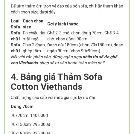
Để tấm thảm ôm trọn vẻ đẹp của bộ sofa, chị hãy tham khảo
cách chọn size dưới đây:
Loại
Cách chọn
Gợi ý kích thước
Sofa
size
Sofa
Đo chiều dài
Ghế 2-3 chỗ: chọn dòng 70cm; Ghế 3-4
chữ I
mặt ngồi
chỗ: chọn dòng 90cm
Sofa
Chia 2 đoạn,
Đoạn dài 180cm (chọn 70x180cm), đoạn
chữ L
ghép tấm
ngắn 90cm (chọn 90x90cm)
Nếu chị vẫn phân vân, đừng ngần ngại
nhắn tin số đo ghế
cho Viethands
, shop sẽ tư vấn hoàn toàn miễn phí!
4. Bảng giá Thảm Sofa
Cotton Viethands
Chất lượng cao cấp với mức giá cực kỳ ưu đãi:
Dòng 70cm:
70x70cm: 140.000đ
70x150cm: 295.000đ
70x180cm: 335.000đ