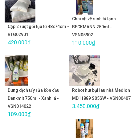
Chai xịt vệ sinh tủ lạnh
Cặp 2 ruột gối lụa tơ 48x74cm -
BECKMANN 250ml -
RTG02901
VSN05902
420.000₫
110.000₫
Dung dịch tẩy rửa bồn cầu
Robot hút bụi lau nhà Medion
Denkmit 750ml - Xanh lá -
MD11889 S05SW - VSN00407
3.450.000₫
VSN014022
109.000₫