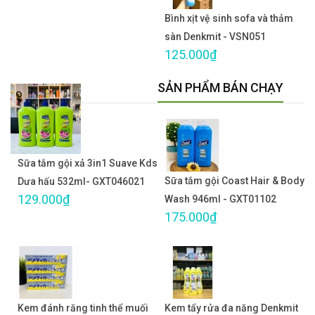
Bình xịt vệ sinh sofa và thảm
sàn Denkmit - VSN051
125.000₫
SẢN PHẨM BÁN CHẠY
Sữa tắm gội xả 3in1 Suave Kds
Sữa tắm gội Coast Hair & Body
Dưa hấu 532ml- GXT046021
129.000₫
Wash 946ml - GXT01102
175.000₫
Kem đánh răng tinh thể muối
Kem tẩy rửa đa năng Denkmit