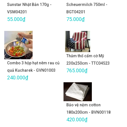
Sunstar Nhật Bản 170g -
Scheuermilch 750ml -
VSM04201
BGT04201
55.000₫
75.000₫
Thảm thổ cẩm cờ Mỹ
Combo 3 hộp hạt nêm rau củ
230x250cm - TTC04523
765.000₫
quả Kucharek - GVN01003
240.000₫
Bảo vệ nệm cotton
180x200cm - BVN00118
420.000₫