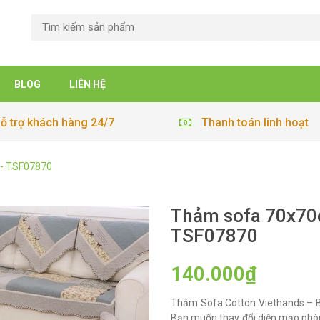
BLOG
LIÊN HỆ
ỗ trợ khách hàng 24/7
Thanh toán linh hoạt
 - TSF07870
Thảm sofa 70x70c
TSF07870
140.000₫
Thảm Sofa Cotton Viethands – B
Bạn muốn thay đổi diện mạo phò