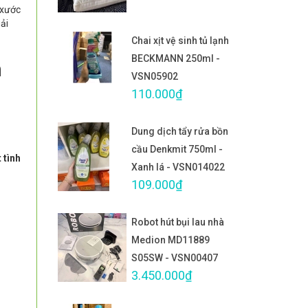
 xước
iải
Chai xịt vệ sinh tủ lạnh
BECKMANN 250ml -
n
VSN05902
110.000₫
Dung dịch tẩy rửa bồn
cầu Denkmit 750ml -
 tình
Xanh lá - VSN014022
109.000₫
Robot hút bụi lau nhà
Medion MD11889
S05SW - VSN00407
3.450.000₫