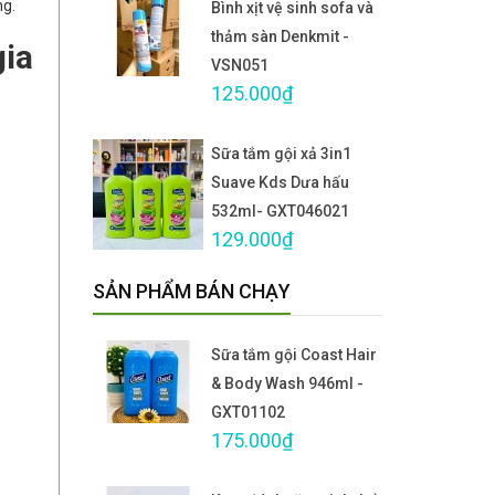
ng.
Bình xịt vệ sinh sofa và
thảm sàn Denkmit -
gia
VSN051
125.000₫
Sữa tắm gội xả 3in1
Suave Kds Dưa hấu
532ml- GXT046021
129.000₫
SẢN PHẨM BÁN CHẠY
Sữa tắm gội Coast Hair
& Body Wash 946ml -
GXT01102
175.000₫