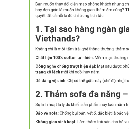
Bạn muốn thay đổi diện mạo phòng khách nhưng chư
hay đơn giản là muốn không gian thêm ấm cúng?
T
quyết tất cả nỗi lo đó chỉ trong tích tắc.
1. Tại sao hàng ngàn gi
Viethands?
Không chỉ là một tấm trải ghế thông thường, thảm sof
Chất liệu 100% cotton tự nhiên:
Mềm mại, thoáng má
Công nghệ chống trượt hiện đại:
Mặt sau được phủ 
trạng xô lệch
mỗi khi ngồi hay nằm.
Dễ dàng vệ sinh:
Chị có thể giặt máy (chế độ nhẹ) h
2. Thảm sofa đa năng –
Sự linh hoạt là lý do khiến sản phẩm này luôn nằm tr
Bảo vệ sofa:
Chống bụi bẩn, vết ố, đặc biệt là bảo 
Không gian sinh hoạt:
Làm thảm trải sàn cho bé vui 