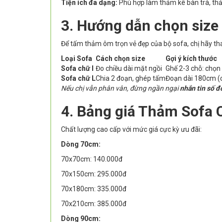
Tiện ích đa dạng:
Phù hợp làm thảm kê bàn trà, thả
3. Hướng dẫn chọn size
Để tấm thảm ôm trọn vẻ đẹp của bộ sofa, chị hãy th
Loại Sofa
Cách chọn size
Gợi ý kích thước
Sofa chữ I
Đo chiều dài mặt ngồi
Ghế 2-3 chỗ: chọ
Sofa chữ L
Chia 2 đoạn, ghép tấm
Đoạn dài 180cm (
Nếu chị vẫn phân vân, đừng ngần ngại
nhắn tin số đ
4. Bảng giá Thảm Sofa 
Chất lượng cao cấp với mức giá cực kỳ ưu đãi:
Dòng 70cm:
70x70cm: 140.000đ
70x150cm: 295.000đ
70x180cm: 335.000đ
70x210cm: 385.000đ
Dòng 90cm: