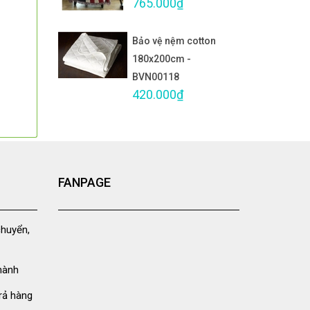
765.000₫
Bảo vệ nệm cotton
180x200cm -
BVN00118
420.000₫
FANPAGE
chuyển,
hành
rả hàng