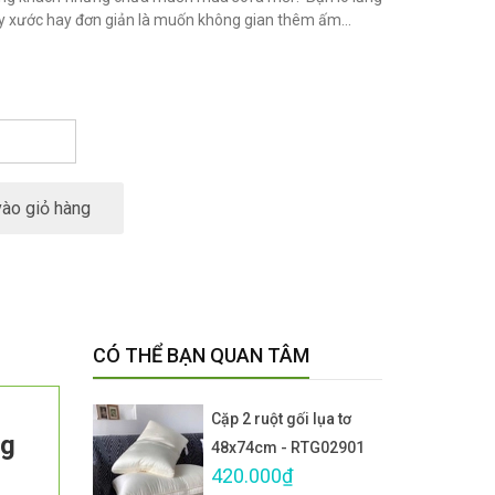
ầy xước hay đơn giản là muốn không gian thêm ấm...
ào giỏ hàng
CÓ THỂ BẠN QUAN TÂM
Cặp 2 ruột gối lụa tơ
ng
48x74cm - RTG02901
420.000₫