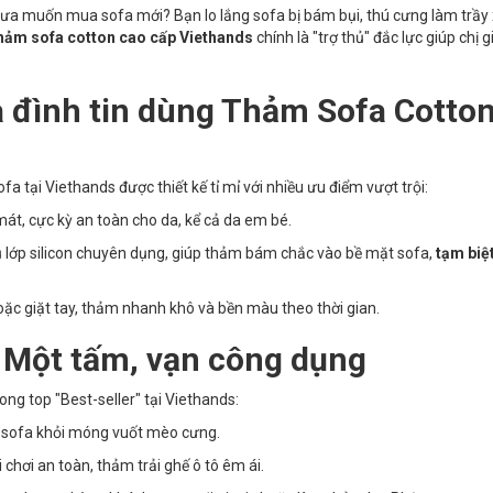
a muốn mua sofa mới? Bạn lo lắng sofa bị bám bụi, thú cưng làm trầy
hảm sofa cotton cao cấp Viethands
chính là "trợ thủ" đắc lực giúp chị g
a đình tin dùng Thảm Sofa Cotto
a tại Viethands được thiết kế tỉ mỉ với nhiều ưu điểm vượt trội:
t, cực kỳ an toàn cho da, kể cả da em bé.
lớp silicon chuyên dụng, giúp thảm bám chắc vào bề mặt sofa,
tạm biệt
oặc giặt tay, thảm nhanh khô và bền màu theo thời gian.
 Một tấm, vạn công dụng
ong top "Best-seller" tại Viethands:
vệ sofa khỏi móng vuốt mèo cưng.
chơi an toàn, thảm trải ghế ô tô êm ái.