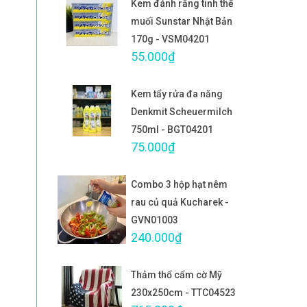
Kem đánh răng tinh thể
muối Sunstar Nhật Bản
170g - VSM04201
55.000₫
Kem tẩy rửa đa năng
Denkmit Scheuermilch
750ml - BGT04201
75.000₫
Combo 3 hộp hạt nêm
rau củ quả Kucharek -
GVN01003
240.000₫
Thảm thổ cẩm cờ Mỹ
230x250cm - TTC04523