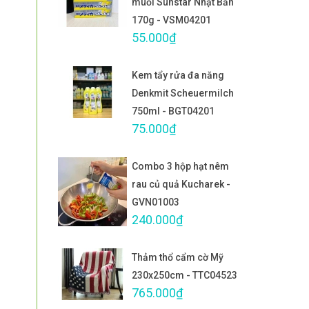
muối Sunstar Nhật Bản
170g - VSM04201
55.000₫
Kem tẩy rửa đa năng
Denkmit Scheuermilch
750ml - BGT04201
75.000₫
Combo 3 hộp hạt nêm
rau củ quả Kucharek -
GVN01003
240.000₫
Thảm thổ cẩm cờ Mỹ
230x250cm - TTC04523
765.000₫