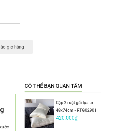
ào giỏ hàng
CÓ THỂ BẠN QUAN TÂM
Cặp 2 ruột gối lụa tơ
ng
48x74cm - RTG02901
420.000₫
 xước