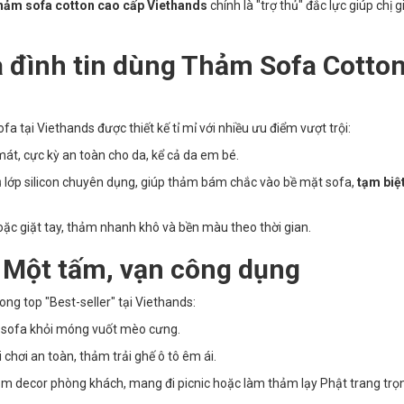
hảm sofa cotton cao cấp Viethands
chính là "trợ thủ" đắc lực giúp chị g
a đình tin dùng Thảm Sofa Cotto
a tại Viethands được thiết kế tỉ mỉ với nhiều ưu điểm vượt trội:
t, cực kỳ an toàn cho da, kể cả da em bé.
lớp silicon chuyên dụng, giúp thảm bám chắc vào bề mặt sofa,
tạm biệt
oặc giặt tay, thảm nhanh khô và bền màu theo thời gian.
 Một tấm, vạn công dụng
ong top "Best-seller" tại Viethands:
vệ sofa khỏi móng vuốt mèo cưng.
chơi an toàn, thảm trải ghế ô tô êm ái.
m decor phòng khách, mang đi picnic hoặc làm thảm lạy Phật trang trọ