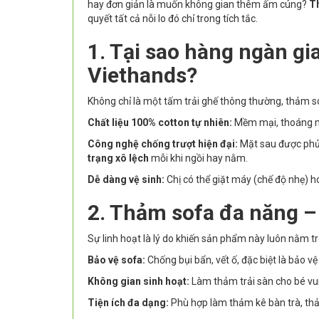
hay đơn giản là muốn không gian thêm ấm cúng?
T
quyết tất cả nỗi lo đó chỉ trong tích tắc.
1. Tại sao hàng ngàn gi
Viethands?
Không chỉ là một tấm trải ghế thông thường, thảm sof
Chất liệu 100% cotton tự nhiên:
Mềm mại, thoáng má
Công nghệ chống trượt hiện đại:
Mặt sau được phủ 
trạng xô lệch
mỗi khi ngồi hay nằm.
Dễ dàng vệ sinh:
Chị có thể giặt máy (chế độ nhẹ) h
2. Thảm sofa đa năng –
Sự linh hoạt là lý do khiến sản phẩm này luôn nằm tr
Bảo vệ sofa:
Chống bụi bẩn, vết ố, đặc biệt là bảo 
Không gian sinh hoạt:
Làm thảm trải sàn cho bé vui 
Tiện ích đa dạng:
Phù hợp làm thảm kê bàn trà, thả