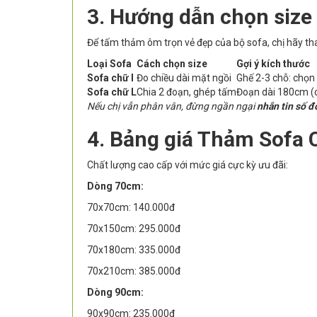
3. Hướng dẫn chọn size
Để tấm thảm ôm trọn vẻ đẹp của bộ sofa, chị hãy th
Loại Sofa
Cách chọn size
Gợi ý kích thước
Sofa chữ I
Đo chiều dài mặt ngồi
Ghế 2-3 chỗ: chọ
Sofa chữ L
Chia 2 đoạn, ghép tấm
Đoạn dài 180cm (
Nếu chị vẫn phân vân, đừng ngần ngại
nhắn tin số đ
4. Bảng giá Thảm Sofa 
Chất lượng cao cấp với mức giá cực kỳ ưu đãi:
Dòng 70cm:
70x70cm: 140.000đ
70x150cm: 295.000đ
70x180cm: 335.000đ
70x210cm: 385.000đ
Dòng 90cm:
90x90cm: 235.000đ