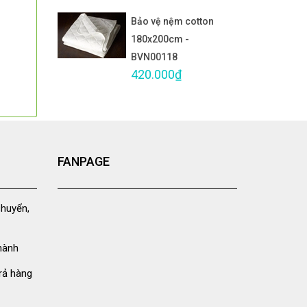
Bảo vệ nệm cotton
180x200cm -
BVN00118
420.000₫
FANPAGE
chuyển,
hành
rả hàng