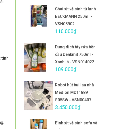
iải
Chai xịt vệ sinh tủ lạnh
BECKMANN 250ml -
n
VSN05902
110.000₫
Dung dịch tẩy rửa bồn
cầu Denkmit 750ml -
 tình
Xanh lá - VSN014022
109.000₫
Robot hút bụi lau nhà
Medion MD11889
S05SW - VSN00407
3.450.000₫
ng.
Bình xịt vệ sinh sofa và