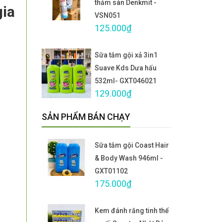
thảm sàn Denkmit -
gia
VSN051
125.000₫
Sữa tắm gội xả 3in1
Suave Kds Dưa hấu
532ml- GXT046021
129.000₫
SẢN PHẨM BÁN CHẠY
Sữa tắm gội Coast Hair
& Body Wash 946ml -
GXT01102
175.000₫
Kem đánh răng tinh thể