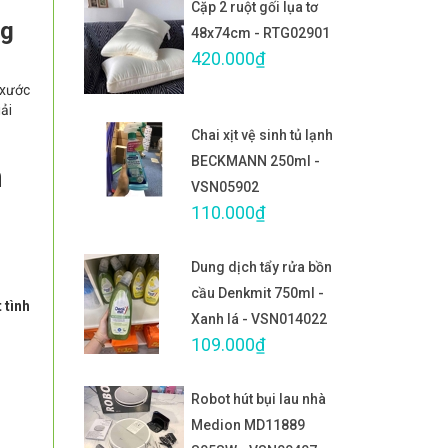
Cặp 2 ruột gối lụa tơ
ng
48x74cm - RTG02901
420.000₫
 xước
iải
Chai xịt vệ sinh tủ lạnh
BECKMANN 250ml -
n
VSN05902
110.000₫
Dung dịch tẩy rửa bồn
cầu Denkmit 750ml -
 tình
Xanh lá - VSN014022
109.000₫
Robot hút bụi lau nhà
Medion MD11889