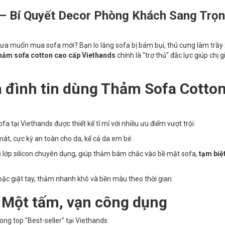
– Bí Quyết Decor Phòng Khách Sang Trọ
a muốn mua sofa mới? Bạn lo lắng sofa bị bám bụi, thú cưng làm trầy
hảm sofa cotton cao cấp Viethands
chính là "trợ thủ" đắc lực giúp chị g
a đình tin dùng Thảm Sofa Cotto
a tại Viethands được thiết kế tỉ mỉ với nhiều ưu điểm vượt trội:
t, cực kỳ an toàn cho da, kể cả da em bé.
lớp silicon chuyên dụng, giúp thảm bám chắc vào bề mặt sofa,
tạm biệt
oặc giặt tay, thảm nhanh khô và bền màu theo thời gian.
 Một tấm, vạn công dụng
ong top "Best-seller" tại Viethands: