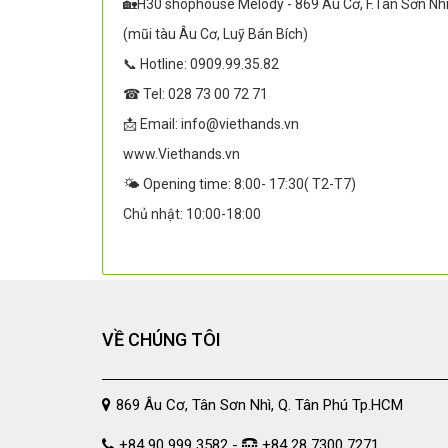
🏡H30 shophouse Melody - 869 Âu Cơ, F.Tân Sơn Nh
(mũi tàu Âu Cơ, Luỹ Bán Bích)
📞 Hotline: 0909.99.35.82
☎ Tel: 028 73 00 72 71
📩 Email: info@viethands.vn
www.Viethands.vn
🌤️ Opening time: 8:00- 17:30( T2-T7)
Chủ nhật: 10:00-18:00
VỀ CHÚNG TÔI
869 Âu Cơ, Tân Sơn Nhì, Q. Tân Phú Tp.HCM
+84 90 999 3582 -
+84 28 7300 7271