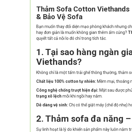
Thảm Sofa Cotton Viethands 
& Bảo Vệ Sofa
Bạn muốn thay đổi diện mạo phòng khách nhưng chư
hay đơn giản là muốn không gian thêm ấm cúng?
T
quyết tất cả nỗi lo đó chỉ trong tích tắc.
1. Tại sao hàng ngàn gi
Viethands?
Không chỉ là một tấm trải ghế thông thường, thảm sof
Chất liệu 100% cotton tự nhiên:
Mềm mại, thoáng má
Công nghệ chống trượt hiện đại:
Mặt sau được phủ 
trạng xô lệch
mỗi khi ngồi hay nằm.
Dễ dàng vệ sinh:
Chị có thể giặt máy (chế độ nhẹ) h
2. Thảm sofa đa năng –
Sự linh hoạt là lý do khiến sản phẩm này luôn nằm tr