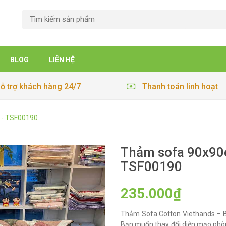
BLOG
LIÊN HỆ
ỗ trợ khách hàng 24/7
Thanh toán linh hoạt
 - TSF00190
Thảm sofa 90x90c
TSF00190
235.000₫
Thảm Sofa Cotton Viethands – B
Bạn muốn thay đổi diện mạo phò