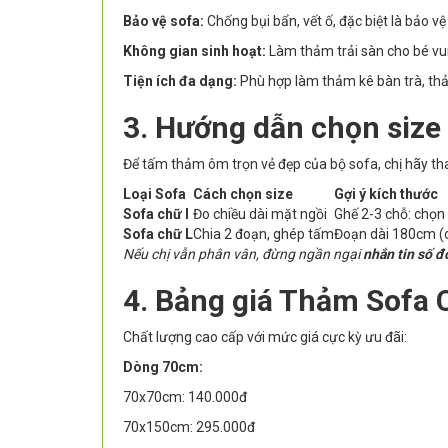
Bảo vệ sofa:
Chống bụi bẩn, vết ố, đặc biệt là bảo 
Không gian sinh hoạt:
Làm thảm trải sàn cho bé vui 
Tiện ích đa dạng:
Phù hợp làm thảm kê bàn trà, thả
3. Hướng dẫn chọn size
Để tấm thảm ôm trọn vẻ đẹp của bộ sofa, chị hãy th
Loại Sofa
Cách chọn size
Gợi ý kích thước
Sofa chữ I
Đo chiều dài mặt ngồi
Ghế 2-3 chỗ: chọ
Sofa chữ L
Chia 2 đoạn, ghép tấm
Đoạn dài 180cm (
Nếu chị vẫn phân vân, đừng ngần ngại
nhắn tin số đ
4. Bảng giá Thảm Sofa 
Chất lượng cao cấp với mức giá cực kỳ ưu đãi:
Dòng 70cm:
70x70cm: 140.000đ
70x150cm: 295.000đ