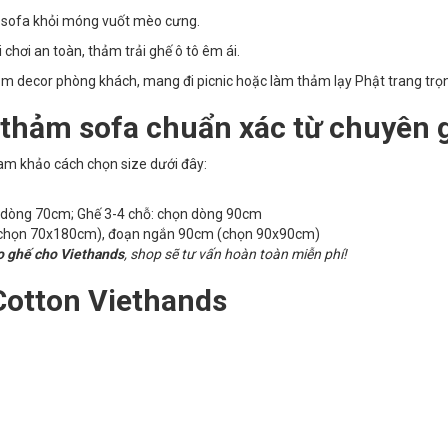
vệ sofa khỏi móng vuốt mèo cưng.
chơi an toàn, thảm trải ghế ô tô êm ái.
m decor phòng khách, mang đi picnic hoặc làm thảm lạy Phật trang trọ
 thảm sofa chuẩn xác từ chuyên 
am khảo cách chọn size dưới đây:
n dòng 70cm; Ghế 3-4 chỗ: chọn dòng 90cm
chọn 70x180cm), đoạn ngắn 90cm (chọn 90x90cm)
o ghế cho Viethands
, shop sẽ tư vấn hoàn toàn miễn phí!
Cotton Viethands