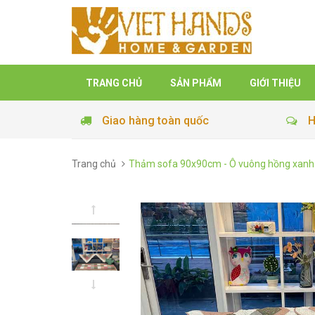
TRANG CHỦ
SẢN PHẨM
GIỚI THIỆU
Giao hàng toàn quốc
H
Trang chủ
Thảm sofa 90x90cm - Ô vuông hồng xanh