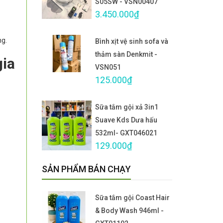
S05SW - VSN00407
3.450.000₫
ng.
Bình xịt vệ sinh sofa và
thảm sàn Denkmit -
gia
VSN051
125.000₫
Sữa tắm gội xả 3in1
Suave Kds Dưa hấu
532ml- GXT046021
129.000₫
SẢN PHẨM BÁN CHẠY
Sữa tắm gội Coast Hair
& Body Wash 946ml -