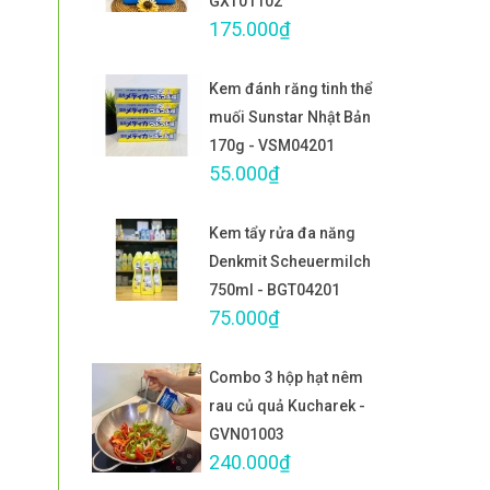
GXT01102
175.000₫
Kem đánh răng tinh thể
muối Sunstar Nhật Bản
170g - VSM04201
55.000₫
Kem tẩy rửa đa năng
Denkmit Scheuermilch
750ml - BGT04201
75.000₫
Combo 3 hộp hạt nêm
rau củ quả Kucharek -
GVN01003
240.000₫