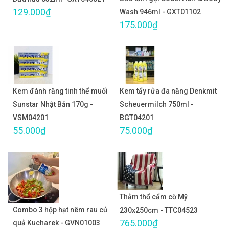
129.000₫
Wash 946ml - GXT01102
175.000₫
Kem đánh răng tinh thể muối
Kem tẩy rửa đa năng Denkmit
Sunstar Nhật Bản 170g -
Scheuermilch 750ml -
VSM04201
BGT04201
55.000₫
75.000₫
Thảm thổ cẩm cờ Mỹ
Combo 3 hộp hạt nêm rau củ
230x250cm - TTC04523
765.000₫
quả Kucharek - GVN01003