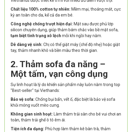
Viethands được thiết kế tỉ mỉ với nhiều ưu điểm vượt trội:
Chất liệu 100% cotton tự nhiên:
Mềm mại, thoáng mát, cực
kỳ an toàn cho da, kể cả da em bé.
Công nghệ chống trượt hiện đại:
Mặt sau được phủ lớp
silicon chuyên dụng, giúp thảm bám chắc vào bề mặt sofa,
tạm biệt tình trạng xô lệch
mỗi khi ngồi hay nằm.
Dễ dàng vệ sinh:
Chị có thể giặt máy (chế độ nhẹ) hoặc giặt
tay, thảm nhanh khô và bền màu theo thời gian.
2. Thảm sofa đa năng –
Một tấm, vạn công dụng
Sự linh hoạt là lý do khiến sản phẩm này luôn nằm trong top
"Best-seller" tại Viethands:
Bảo vệ sofa:
Chống bụi bẩn, vết ố, đặc biệt là bảo vệ sofa
khỏi móng vuốt mèo cưng.
Không gian sinh hoạt:
Làm thảm trải sàn cho bé vui chơi an
toàn, thảm trải ghế ô tô êm ái.
Tiện ích đa dạng:
Phù hợp làm thảm kê bàn trà, thảm