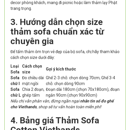
decor phòng khách, mang đi picnic hoặc làm thảm lạy Phật
trang trọng.
3. Hướng dẫn chọn size
thảm sofa chuẩn xác từ
chuyên gia
Để tấm thảm ôm trọn vẻ đẹp của bộ sofa, chị hãy tham khảo
cách chọn size dưới đây:
Loại
Cách chọn
Gợi ý kích thước
Sofa
size
Sofa
Đo chiều dài
Ghế 2-3 chỗ: chọn dòng 70cm; Ghế 3-4
chữ I
mặt ngồi
chỗ: chọn dòng 90cm
Sofa
Chia 2 đoạn,
Đoạn dài 180cm (chọn 70x180cm), đoạn
chữ L
ghép tấm
ngắn 90cm (chọn 90x90cm)
Nếu chị vẫn phân vân, đừng ngần ngại
nhắn tin số đo ghế
cho Viethands
, shop sẽ tư vấn hoàn toàn miễn phí!
4. Bảng giá Thảm Sofa
Cotton Viethands