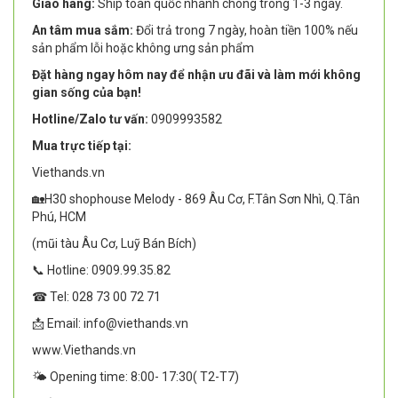
Giao hàng:
Ship toàn quốc nhanh chóng trong 1-3 ngày.
An tâm mua sắm:
Đổi trả trong 7 ngày, hoàn tiền 100% nếu
sản phẩm lỗi hoặc không ưng sản phẩm
Đặt hàng ngay hôm nay để nhận ưu đãi và làm mới không
gian sống của bạn!
Hotline/Zalo tư vấn:
0909993582
Mua trực tiếp tại:
Viethands.vn
🏡H30 shophouse Melody - 869 Âu Cơ, F.Tân Sơn Nhì, Q.Tân
Phú, HCM
(mũi tàu Âu Cơ, Luỹ Bán Bích)
📞 Hotline: 0909.99.35.82
☎ Tel: 028 73 00 72 71
📩 Email: info@viethands.vn
www.Viethands.vn
🌤️ Opening time: 8:00- 17:30( T2-T7)