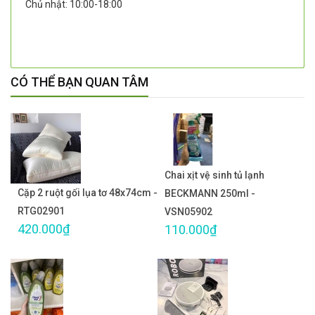
Chủ nhật: 10:00-18:00
CÓ THỂ BẠN QUAN TÂM
Chai xịt vệ sinh tủ lạnh
Cặp 2 ruột gối lụa tơ 48x74cm -
BECKMANN 250ml -
RTG02901
VSN05902
420.000₫
110.000₫