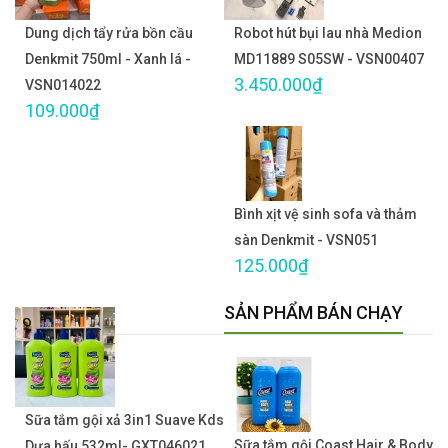
Dung dịch tẩy rửa bồn cầu
Robot hút bụi lau nhà Medion
Denkmit 750ml - Xanh lá -
MD11889 S05SW - VSN00407
3.450.000₫
VSN014022
109.000₫
Bình xịt vệ sinh sofa và thảm
sàn Denkmit - VSN051
125.000₫
SẢN PHẨM BÁN CHẠY
Sữa tắm gội xả 3in1 Suave Kds
Sữa tắm gội Coast Hair & Body
Dưa hấu 532ml- GXT046021