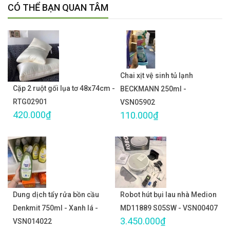
CÓ THỂ BẠN QUAN TÂM
Chai xịt vệ sinh tủ lạnh
Cặp 2 ruột gối lụa tơ 48x74cm -
BECKMANN 250ml -
RTG02901
VSN05902
420.000₫
110.000₫
Dung dịch tẩy rửa bồn cầu
Robot hút bụi lau nhà Medion
Denkmit 750ml - Xanh lá -
MD11889 S05SW - VSN00407
3.450.000₫
VSN014022