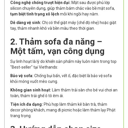
Công nghệ chống trượt hiện đại:
Mặt sau được phủ lớp
silicon chuyên dụng, giúp thảm bám chắc vào bề mặt sofa,
tạm biệt tình trạng xô lệch
mỗi khi ngồi hay nằm.
Dễ dàng vệ sinh:
Chị có thể giặt máy (chế độ nhẹ) hoặc giặt
tay, thảm nhanh khô và bền màu theo thời gian.
2. Thảm sofa đa năng –
Một tấm, vạn công dụng
Sự linh hoạt là lý do khiến sản phẩm này luôn nằm trong top
"Best-seller" tại Viethands:
Bảo vệ sofa:
Chống bụi bẩn, vết ố, đặc biệt là bảo vệ sofa
khỏi móng vuốt mèo cưng.
Không gian sinh hoạt:
Làm thảm trải sàn cho bé vui chơi an
toàn, thảm trải ghế ô tô êm ái.
Tiện ích đa dạng:
Phù hợp làm thảm kê bàn trà, thảm
decor phòng khách, mang đi picnic hoặc làm thảm lạy Phật
trang trọng.