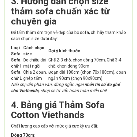
3. Hướng dẫn chọn size
thảm sofa chuẩn xác từ
chuyên gia
Để tấm thảm ôm trọn vẻ đẹp của bộ sofa, chị hãy tham khảo
cách chọn size dưới đây:
Loại
Cách chọn
Gợi ý kích thước
Sofa
size
Sofa
Đo chiều dài
Ghế 2-3 chỗ: chọn dòng 70cm; Ghế 3-4
chữ I
mặt ngồi
chỗ: chọn dòng 90cm
Sofa
Chia 2 đoạn,
Đoạn dài 180cm (chọn 70x180cm), đoạn
chữ L
ghép tấm
ngắn 90cm (chọn 90x90cm)
Nếu chị vẫn phân vân, đừng ngần ngại
nhắn tin số đo ghế
cho Viethands
, shop sẽ tư vấn hoàn toàn miễn phí!
4. Bảng giá Thảm Sofa
Cotton Viethands
Chất lượng cao cấp với mức giá cực kỳ ưu đãi:
Dòng 70cm: