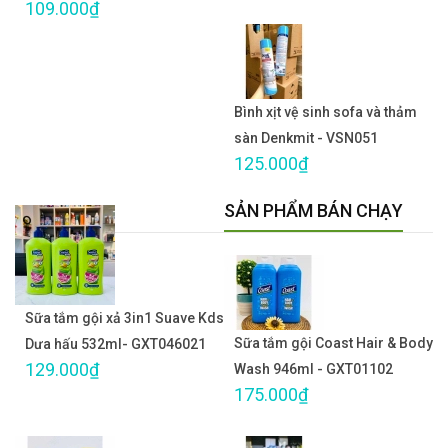
109.000₫
Bình xịt vệ sinh sofa và thảm
sàn Denkmit - VSN051
125.000₫
SẢN PHẨM BÁN CHẠY
Sữa tắm gội xả 3in1 Suave Kds
Sữa tắm gội Coast Hair & Body
Dưa hấu 532ml- GXT046021
129.000₫
Wash 946ml - GXT01102
175.000₫