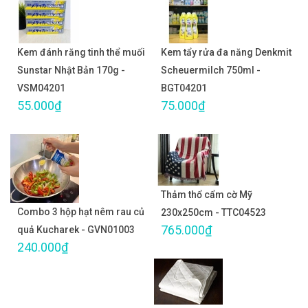
Kem đánh răng tinh thể muối
Kem tẩy rửa đa năng Denkmit
Sunstar Nhật Bản 170g -
Scheuermilch 750ml -
VSM04201
BGT04201
55.000₫
75.000₫
Thảm thổ cẩm cờ Mỹ
Combo 3 hộp hạt nêm rau củ
230x250cm - TTC04523
765.000₫
quả Kucharek - GVN01003
240.000₫