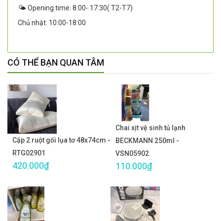
🌤️ Opening time: 8:00- 17:30( T2-T7)
Chủ nhật: 10:00-18:00
CÓ THỂ BẠN QUAN TÂM
Chai xịt vệ sinh tủ lạnh
Cặp 2 ruột gối lụa tơ 48x74cm -
BECKMANN 250ml -
RTG02901
VSN05902
420.000₫
110.000₫