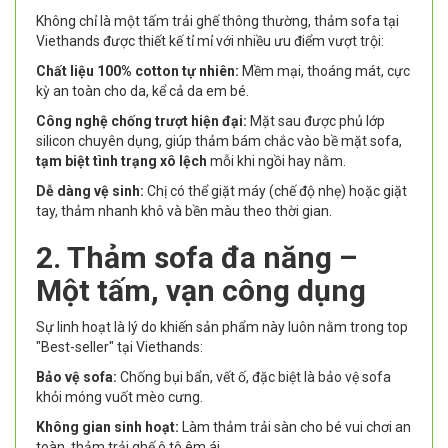
Không chỉ là một tấm trải ghế thông thường, thảm sofa tại
Viethands được thiết kế tỉ mỉ với nhiều ưu điểm vượt trội:
Chất liệu 100% cotton tự nhiên:
Mềm mại, thoáng mát, cực
kỳ an toàn cho da, kể cả da em bé.
Công nghệ chống trượt hiện đại:
Mặt sau được phủ lớp
silicon chuyên dụng, giúp thảm bám chắc vào bề mặt sofa,
tạm biệt tình trạng xô lệch
mỗi khi ngồi hay nằm.
Dễ dàng vệ sinh:
Chị có thể giặt máy (chế độ nhẹ) hoặc giặt
tay, thảm nhanh khô và bền màu theo thời gian.
2. Thảm sofa đa năng –
Một tấm, vạn công dụng
Sự linh hoạt là lý do khiến sản phẩm này luôn nằm trong top
"Best-seller" tại Viethands:
Bảo vệ sofa:
Chống bụi bẩn, vết ố, đặc biệt là bảo vệ sofa
khỏi móng vuốt mèo cưng.
Không gian sinh hoạt:
Làm thảm trải sàn cho bé vui chơi an
toàn, thảm trải ghế ô tô êm ái.