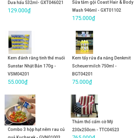
Sữa tắm gội Coast Hair & Body
Dưa hấu 532ml- GXT046021
129.000₫
Wash 946ml - GXT01102
175.000₫
Kem đánh răng tinh thể muối
Kem tẩy rửa đa năng Denkmit
Sunstar Nhật Bản 170g -
Scheuermilch 750ml -
VSM04201
BGT04201
55.000₫
75.000₫
Thảm thổ cẩm cờ Mỹ
Combo 3 hộp hạt nêm rau củ
230x250cm - TTC04523
765.000₫
quả Kucharek - GVN01003