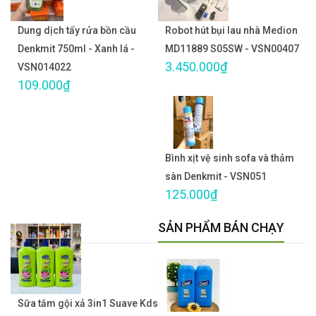
Dung dịch tẩy rửa bồn cầu
Robot hút bụi lau nhà Medion
Denkmit 750ml - Xanh lá -
MD11889 S05SW - VSN00407
3.450.000₫
VSN014022
109.000₫
Bình xịt vệ sinh sofa và thảm
sàn Denkmit - VSN051
125.000₫
SẢN PHẨM BÁN CHẠY
Sữa tắm gội xả 3in1 Suave Kds