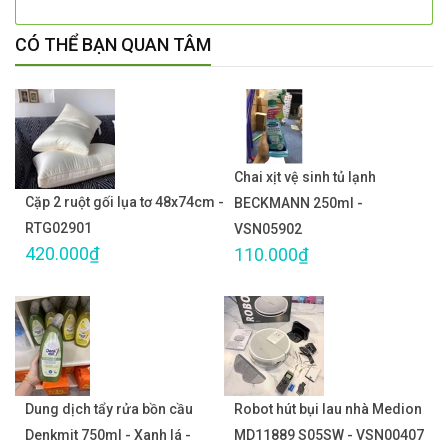
CÓ THỂ BẠN QUAN TÂM
Chai xịt vệ sinh tủ lạnh
Cặp 2 ruột gối lụa tơ 48x74cm -
BECKMANN 250ml -
RTG02901
VSN05902
420.000₫
110.000₫
Dung dịch tẩy rửa bồn cầu
Robot hút bụi lau nhà Medion
Denkmit 750ml - Xanh lá -
MD11889 S05SW - VSN00407