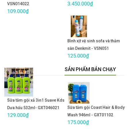
3.450.000₫
VSN014022
109.000₫
Bình xịt vệ sinh sofa và thảm
sàn Denkmit - VSN051
125.000₫
SẢN PHẨM BÁN CHẠY
Sữa tắm gội xả 3in1 Suave Kds
Sữa tắm gội Coast Hair & Body
Dưa hấu 532ml- GXT046021
129.000₫
Wash 946ml - GXT01102
175.000₫