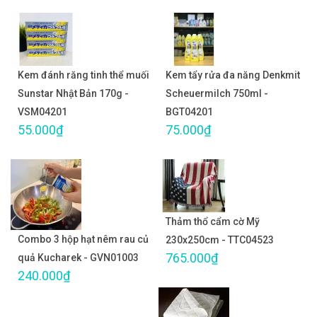
Kem đánh răng tinh thể muối
Kem tẩy rửa đa năng Denkmit
Sunstar Nhật Bản 170g -
Scheuermilch 750ml -
VSM04201
BGT04201
55.000₫
75.000₫
Thảm thổ cẩm cờ Mỹ
Combo 3 hộp hạt nêm rau củ
230x250cm - TTC04523
765.000₫
quả Kucharek - GVN01003
240.000₫