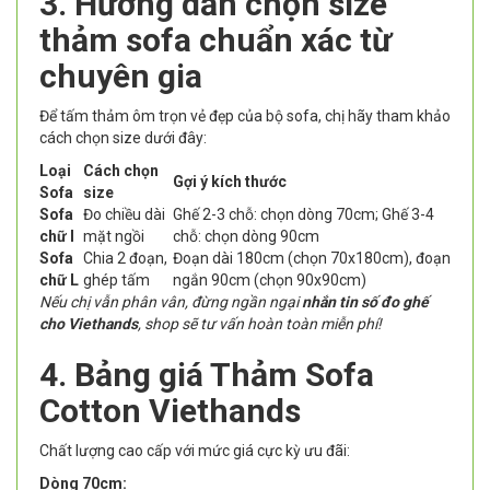
3. Hướng dẫn chọn size
thảm sofa chuẩn xác từ
chuyên gia
Để tấm thảm ôm trọn vẻ đẹp của bộ sofa, chị hãy tham khảo
cách chọn size dưới đây:
Loại
Cách chọn
Gợi ý kích thước
Sofa
size
Sofa
Đo chiều dài
Ghế 2-3 chỗ: chọn dòng 70cm; Ghế 3-4
chữ I
mặt ngồi
chỗ: chọn dòng 90cm
Sofa
Chia 2 đoạn,
Đoạn dài 180cm (chọn 70x180cm), đoạn
chữ L
ghép tấm
ngắn 90cm (chọn 90x90cm)
Nếu chị vẫn phân vân, đừng ngần ngại
nhắn tin số đo ghế
cho Viethands
, shop sẽ tư vấn hoàn toàn miễn phí!
4. Bảng giá Thảm Sofa
Cotton Viethands
Chất lượng cao cấp với mức giá cực kỳ ưu đãi:
Dòng 70cm: