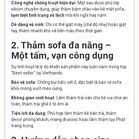
Công nghệ chống trượt hiện đại:
Mặt sau được phủ lớp
silicon chuyên dụng, giúp thảm bám chắc vào bề mặt sofa,
tạm biệt tình trạng xô lệch
mỗi khi ngồi hay nằm.
Dễ dàng vệ sinh:
Chị có thể giặt máy (chế độ nhẹ) hoặc giặt
tay, thảm nhanh khô và bền màu theo thời gian.
2. Thảm sofa đa năng –
Một tấm, vạn công dụng
Sự linh hoạt là lý do khiến sản phẩm này luôn nằm trong top
"Best-seller" tại Viethands:
Bảo vệ sofa:
Chống bụi bẩn, vết ố, đặc biệt là bảo vệ sofa
khỏi móng vuốt mèo cưng.
Không gian sinh hoạt:
Làm thảm trải sàn cho bé vui chơi an
toàn, thảm trải ghế ô tô êm ái.
Tiện ích đa dạng:
Phù hợp làm thảm kê bàn trà, thảm
decor phòng khách, mang đi picnic hoặc làm thảm lạy Phật
trang trọng.