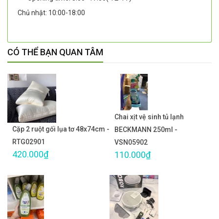
Chủ nhật: 10:00-18:00
CÓ THỂ BẠN QUAN TÂM
Chai xịt vệ sinh tủ lạnh
Cặp 2 ruột gối lụa tơ 48x74cm -
BECKMANN 250ml -
RTG02901
VSN05902
420.000₫
110.000₫