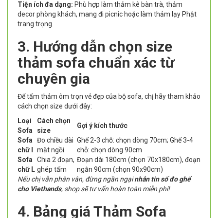
Tiện ích đa dạng:
Phù hợp làm thảm kê bàn trà, thảm
decor phòng khách, mang đi picnic hoặc làm thảm lạy Phật
trang trọng.
3. Hướng dẫn chọn size
thảm sofa chuẩn xác từ
chuyên gia
Để tấm thảm ôm trọn vẻ đẹp của bộ sofa, chị hãy tham khảo
cách chọn size dưới đây:
Loại
Cách chọn
Gợi ý kích thước
Sofa
size
Sofa
Đo chiều dài
Ghế 2-3 chỗ: chọn dòng 70cm; Ghế 3-4
chữ I
mặt ngồi
chỗ: chọn dòng 90cm
Sofa
Chia 2 đoạn,
Đoạn dài 180cm (chọn 70x180cm), đoạn
chữ L
ghép tấm
ngắn 90cm (chọn 90x90cm)
Nếu chị vẫn phân vân, đừng ngần ngại
nhắn tin số đo ghế
cho Viethands
, shop sẽ tư vấn hoàn toàn miễn phí!
4. Bảng giá Thảm Sofa