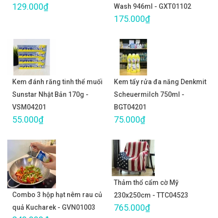
129.000₫
Wash 946ml - GXT01102
175.000₫
Kem đánh răng tinh thể muối
Kem tẩy rửa đa năng Denkmit
Sunstar Nhật Bản 170g -
Scheuermilch 750ml -
VSM04201
BGT04201
55.000₫
75.000₫
Thảm thổ cẩm cờ Mỹ
Combo 3 hộp hạt nêm rau củ
230x250cm - TTC04523
765.000₫
quả Kucharek - GVN01003