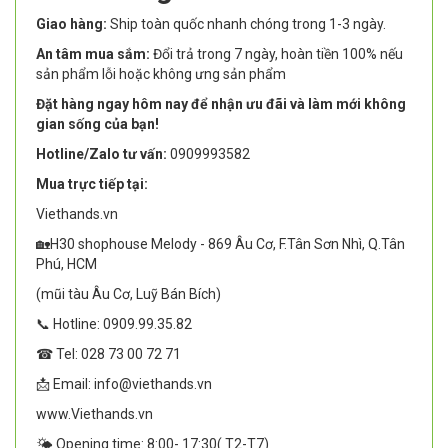
Giao hàng:
Ship toàn quốc nhanh chóng trong 1-3 ngày.
An tâm mua sắm:
Đổi trả trong 7 ngày, hoàn tiền 100% nếu
sản phẩm lỗi hoặc không ưng sản phẩm
Đặt hàng ngay hôm nay để nhận ưu đãi và làm mới không
gian sống của bạn!
Hotline/Zalo tư vấn:
0909993582
Mua trực tiếp tại:
Viethands.vn
🏡H30 shophouse Melody - 869 Âu Cơ, F.Tân Sơn Nhì, Q.Tân
Phú, HCM
(mũi tàu Âu Cơ, Luỹ Bán Bích)
📞 Hotline: 0909.99.35.82
☎ Tel: 028 73 00 72 71
📩 Email: info@viethands.vn
www.Viethands.vn
🌤️ Opening time: 8:00- 17:30( T2-T7)