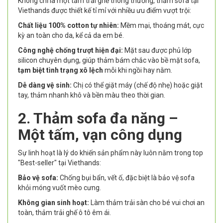
Không chỉ là một tấm trải ghế thông thường, thảm sofa tại
Viethands được thiết kế tỉ mỉ với nhiều ưu điểm vượt trội:
Chất liệu 100% cotton tự nhiên:
Mềm mại, thoáng mát, cực
kỳ an toàn cho da, kể cả da em bé.
Công nghệ chống trượt hiện đại:
Mặt sau được phủ lớp
silicon chuyên dụng, giúp thảm bám chắc vào bề mặt sofa,
tạm biệt tình trạng xô lệch
mỗi khi ngồi hay nằm.
Dễ dàng vệ sinh:
Chị có thể giặt máy (chế độ nhẹ) hoặc giặt
tay, thảm nhanh khô và bền màu theo thời gian.
2. Thảm sofa đa năng –
Một tấm, vạn công dụng
Sự linh hoạt là lý do khiến sản phẩm này luôn nằm trong top
"Best-seller" tại Viethands:
Bảo vệ sofa:
Chống bụi bẩn, vết ố, đặc biệt là bảo vệ sofa
khỏi móng vuốt mèo cưng.
Không gian sinh hoạt:
Làm thảm trải sàn cho bé vui chơi an
toàn, thảm trải ghế ô tô êm ái.