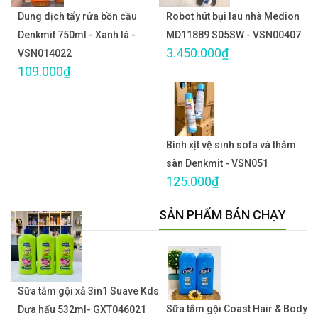
Dung dịch tẩy rửa bồn cầu
Robot hút bụi lau nhà Medion
Denkmit 750ml - Xanh lá -
MD11889 S05SW - VSN00407
3.450.000₫
VSN014022
109.000₫
Bình xịt vệ sinh sofa và thảm
sàn Denkmit - VSN051
125.000₫
SẢN PHẨM BÁN CHẠY
Sữa tắm gội xả 3in1 Suave Kds
Sữa tắm gội Coast Hair & Body
Dưa hấu 532ml- GXT046021