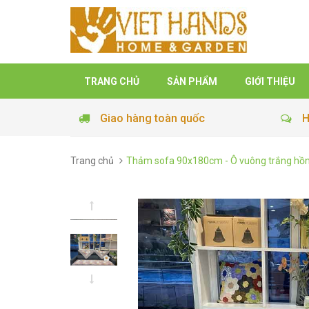
TRANG CHỦ
SẢN PHẨM
GIỚI THIỆU
Giao hàng toàn quốc
H
Trang chủ
Thảm sofa 90x180cm - Ô vuông trắng hồn