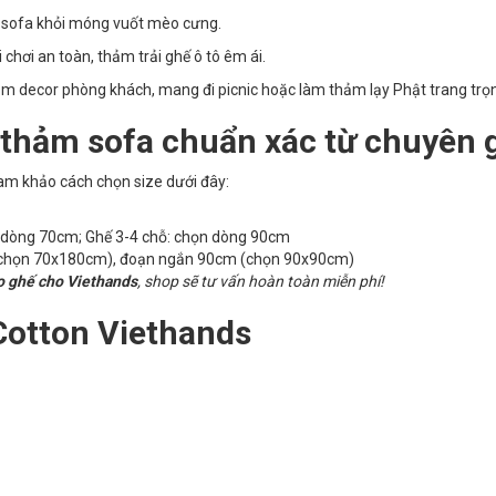
vệ sofa khỏi móng vuốt mèo cưng.
chơi an toàn, thảm trải ghế ô tô êm ái.
m decor phòng khách, mang đi picnic hoặc làm thảm lạy Phật trang trọ
 thảm sofa chuẩn xác từ chuyên 
am khảo cách chọn size dưới đây:
n dòng 70cm; Ghế 3-4 chỗ: chọn dòng 90cm
chọn 70x180cm), đoạn ngắn 90cm (chọn 90x90cm)
o ghế cho Viethands
, shop sẽ tư vấn hoàn toàn miễn phí!
Cotton Viethands