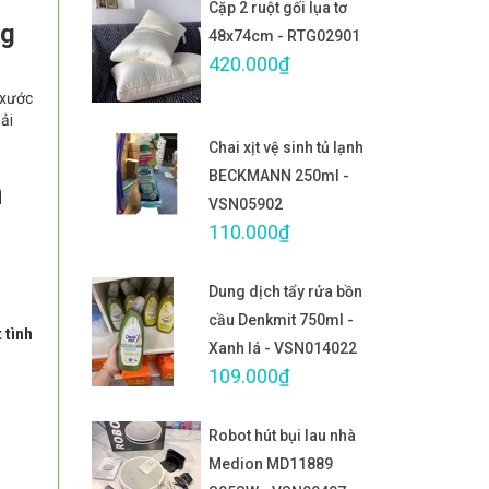
Cặp 2 ruột gối lụa tơ
ng
48x74cm - RTG02901
420.000₫
 xước
iải
Chai xịt vệ sinh tủ lạnh
BECKMANN 250ml -
n
VSN05902
110.000₫
Dung dịch tẩy rửa bồn
cầu Denkmit 750ml -
 tình
Xanh lá - VSN014022
109.000₫
Robot hút bụi lau nhà
Medion MD11889