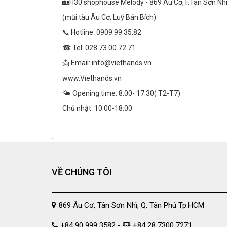
🏡H30 shophouse Melody - 869 Âu Cơ, F.Tân Sơn Nh
(mũi tàu Âu Cơ, Luỹ Bán Bích)
📞 Hotline: 0909.99.35.82
☎ Tel: 028 73 00 72 71
📩 Email: info@viethands.vn
www.Viethands.vn
🌤️ Opening time: 8:00- 17:30( T2-T7)
Chủ nhật: 10:00-18:00
VỀ CHÚNG TÔI
869 Âu Cơ, Tân Sơn Nhì, Q. Tân Phú Tp.HCM
+84 90 999 3582 -
+84 28 7300 7271