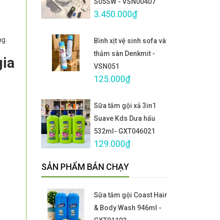
S05SW - VSN00407
3.450.000₫
ng.
Bình xịt vệ sinh sofa và
thảm sàn Denkmit -
gia
VSN051
125.000₫
Sữa tắm gội xả 3in1
Suave Kds Dưa hấu
532ml- GXT046021
129.000₫
SẢN PHẨM BÁN CHẠY
Sữa tắm gội Coast Hair
& Body Wash 946ml -