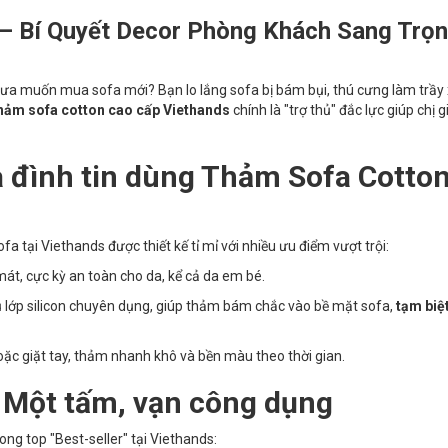
– Bí Quyết Decor Phòng Khách Sang Trọ
a muốn mua sofa mới? Bạn lo lắng sofa bị bám bụi, thú cưng làm trầy
hảm sofa cotton cao cấp Viethands
chính là "trợ thủ" đắc lực giúp chị g
a đình tin dùng Thảm Sofa Cotto
a tại Viethands được thiết kế tỉ mỉ với nhiều ưu điểm vượt trội:
t, cực kỳ an toàn cho da, kể cả da em bé.
lớp silicon chuyên dụng, giúp thảm bám chắc vào bề mặt sofa,
tạm biệt
oặc giặt tay, thảm nhanh khô và bền màu theo thời gian.
 Một tấm, vạn công dụng
ong top "Best-seller" tại Viethands: