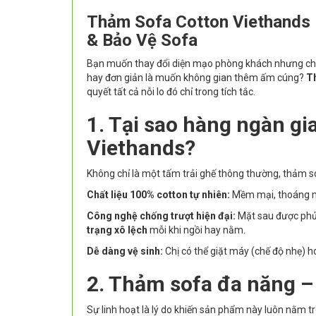
Thảm Sofa Cotton Viethands 
& Bảo Vệ Sofa
Bạn muốn thay đổi diện mạo phòng khách nhưng chư
hay đơn giản là muốn không gian thêm ấm cúng?
T
quyết tất cả nỗi lo đó chỉ trong tích tắc.
1. Tại sao hàng ngàn gi
Viethands?
Không chỉ là một tấm trải ghế thông thường, thảm sof
Chất liệu 100% cotton tự nhiên:
Mềm mại, thoáng má
Công nghệ chống trượt hiện đại:
Mặt sau được phủ 
trạng xô lệch
mỗi khi ngồi hay nằm.
Dễ dàng vệ sinh:
Chị có thể giặt máy (chế độ nhẹ) h
2. Thảm sofa đa năng –
Sự linh hoạt là lý do khiến sản phẩm này luôn nằm tr