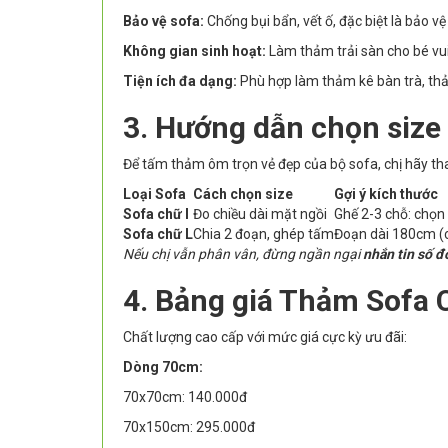
Bảo vệ sofa:
Chống bụi bẩn, vết ố, đặc biệt là bảo 
Không gian sinh hoạt:
Làm thảm trải sàn cho bé vui 
Tiện ích đa dạng:
Phù hợp làm thảm kê bàn trà, thả
3. Hướng dẫn chọn size
Để tấm thảm ôm trọn vẻ đẹp của bộ sofa, chị hãy th
Loại Sofa
Cách chọn size
Gợi ý kích thước
Sofa chữ I
Đo chiều dài mặt ngồi
Ghế 2-3 chỗ: chọ
Sofa chữ L
Chia 2 đoạn, ghép tấm
Đoạn dài 180cm (
Nếu chị vẫn phân vân, đừng ngần ngại
nhắn tin số đ
4. Bảng giá Thảm Sofa 
Chất lượng cao cấp với mức giá cực kỳ ưu đãi:
Dòng 70cm:
70x70cm: 140.000đ
70x150cm: 295.000đ