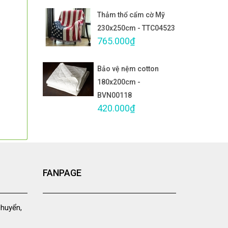
Thảm thổ cẩm cờ Mỹ
230x250cm - TTC04523
765.000₫
Bảo vệ nệm cotton
180x200cm -
BVN00118
420.000₫
FANPAGE
chuyển,