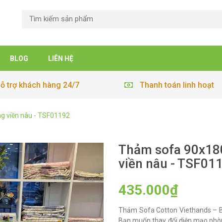
BLOG
LIÊN HỆ
ỗ trợ khách hàng 24/7
Thanh toán linh hoạt
g viền nâu - TSF01192
Thảm sofa 90x180
viền nâu - TSF01
435.000₫
Thảm Sofa Cotton Viethands – B
Bạn muốn thay đổi diện mạo phò