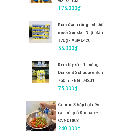
GXT01102
175.000₫
Kem đánh răng tinh thể
muối Sunstar Nhật Bản
170g - VSM04201
55.000₫
Kem tẩy rửa đa năng
Denkmit Scheuermilch
750ml - BGT04201
75.000₫
Combo 3 hộp hạt nêm
rau củ quả Kucharek -
GVN01003
240.000₫