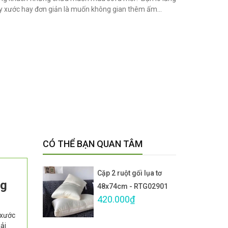
ầy xước hay đơn giản là muốn không gian thêm ấm...
CÓ THỂ BẠN QUAN TÂM
Cặp 2 ruột gối lụa tơ
ng
48x74cm - RTG02901
420.000₫
 xước
iải