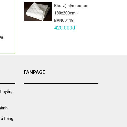
Bảo vệ nệm cotton
180x200cm -
BVN00118
420.000₫
ng.
FANPAGE
chuyển,
hành
rả hàng