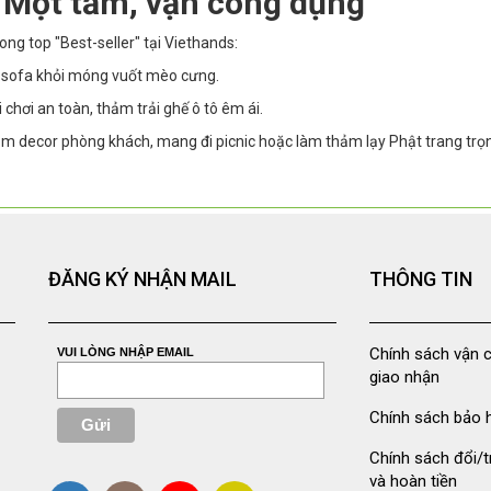
 Một tấm, vạn công dụng
ong top "Best-seller" tại Viethands:
vệ sofa khỏi móng vuốt mèo cưng.
chơi an toàn, thảm trải ghế ô tô êm ái.
m decor phòng khách, mang đi picnic hoặc làm thảm lạy Phật trang trọ
ĐĂNG KÝ NHẬN MAIL
THÔNG TIN
Chính sách vận 
VUI LÒNG NHẬP EMAIL
giao nhận
Chính sách bảo 
Chính sách đổi/t
và hoàn tiền