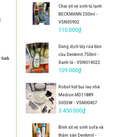
Chai xịt vệ sinh tủ lạnh
BECKMANN 250ml -
n
VSN05902
110.000₫
Dung dịch tẩy rửa bồn
cầu Denkmit 750ml -
 tình
Xanh lá - VSN014022
109.000₫
Robot hút bụi lau nhà
Medion MD11889
S05SW - VSN00407
3.450.000₫
Bình xịt vệ sinh sofa và
thảm sàn Denkmit -