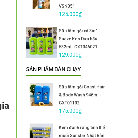
VSN051
125.000₫
Sữa tắm gội xả 3in1
Suave Kds Dưa hấu
532ml- GXT046021
129.000₫
SẢN PHẨM BÁN CHẠY
Sữa tắm gội Coast Hair
& Body Wash 946ml -
gia
GXT01102
175.000₫
Kem đánh răng tinh thể
muối Sunstar Nhật Bản