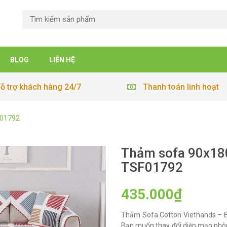
BLOG
LIÊN HỆ
ỗ trợ khách hàng 24/7
Thanh toán linh hoạt
F01792
Thảm sofa 90x180
TSF01792
435.000₫
Thảm Sofa Cotton Viethands – B
Bạn muốn thay đổi diện mạo phò