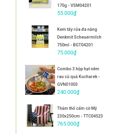
170g - VSM04201
55.000₫
Kem tẩy rửa đa năng
Denkmit Scheuermilch
750ml - BGT04201
75.000₫
Combo 3 hộp hạt nêm
rau củ quả Kucharek -
GVN01003
240.000₫
Thảm thổ cẩm cờ Mỹ
230x250cm - TTC04523
765.000₫