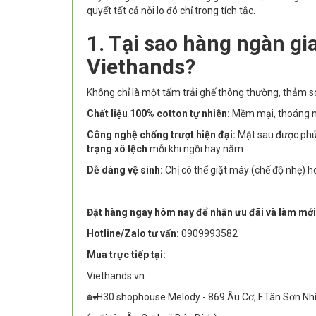
quyết tất cả nỗi lo đó chỉ trong tích tắc.
1. Tại sao hàng ngàn gi
Viethands?
Không chỉ là một tấm trải ghế thông thường, thảm sof
Chất liệu 100% cotton tự nhiên:
Mềm mại, thoáng má
Công nghệ chống trượt hiện đại:
Mặt sau được phủ 
trạng xô lệch
mỗi khi ngồi hay nằm.
Dễ dàng vệ sinh:
Chị có thể giặt máy (chế độ nhẹ) h
Đặt hàng ngay hôm nay để nhận ưu đãi và làm mới
Hotline/Zalo tư vấn:
0909993582
Mua trực tiếp tại:
Viethands.vn
🏡H30 shophouse Melody - 869 Âu Cơ, F.Tân Sơn Nh