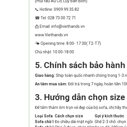
(mũi tàu Âu Cơ, Luỹ Bán Bích)
📞 Hotline: 0909.99.35.82
☎ Tel: 028 73 00 72 71
📩 Email: info@viethands.vn
www.Viethands.vn
🌤️ Opening time: 8:00- 17:30( T2-T7)
Chủ nhật: 10:00-18:00
5. Chính sách bảo hành
Giao hàng:
Ship toàn quốc nhanh chóng trong 1-3 n
An tâm mua sắm:
Đổi trả trong 7 ngày, hoàn tiền 
3. Hướng dẫn chọn size
Để tấm thảm ôm trọn vẻ đẹp của bộ sofa, chị hãy th
Loại Sofa
Cách chọn size
Gợi ý kích thước
Sofa chữ I
Đo chiều dài mặt ngồi
Ghế 2-3 chỗ: chọ