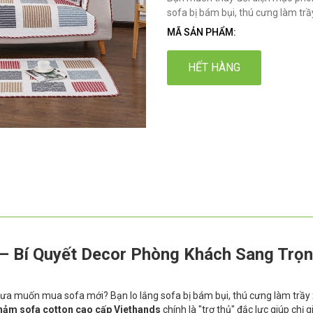
sofa bị bám bụi, thú cưng làm tr
MÃ SẢN PHẨM:
HẾT HÀNG
– Bí Quyết Decor Phòng Khách Sang Trọ
a muốn mua sofa mới? Bạn lo lắng sofa bị bám bụi, thú cưng làm trầy
hảm sofa cotton cao cấp Viethands
chính là "trợ thủ" đắc lực giúp chị g