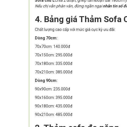
Sofa chữ L
Chia 2 đoạn, ghép tấm
Đoạn dài 180cm (
Nếu chị vẫn phân vân, đừng ngần ngại
nhắn tin số đ
4. Bảng giá Thảm Sofa 
Chất lượng cao cấp với mức giá cực kỳ ưu đãi:
Dòng 70cm:
70x70cm: 140.000đ
70x150cm: 295.000đ
70x180cm: 335.000đ
70x210cm: 385.000đ
Dòng 90cm:
90x90cm: 235.000đ
90x160cm: 395.000đ
90x180cm: 435.000đ
90x210cm: 485.000đ