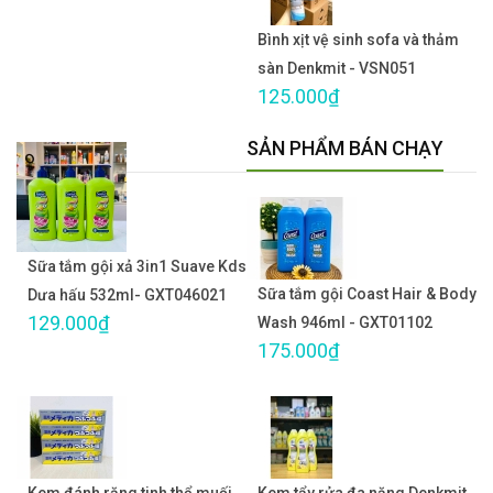
Bình xịt vệ sinh sofa và thảm
sàn Denkmit - VSN051
125.000₫
SẢN PHẨM BÁN CHẠY
Sữa tắm gội xả 3in1 Suave Kds
Sữa tắm gội Coast Hair & Body
Dưa hấu 532ml- GXT046021
129.000₫
Wash 946ml - GXT01102
175.000₫