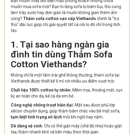
Bạn muốn thay đổi diện mạo phòng khách nhưng chưa
muốn mua sofa mới? Bạn lo lắng sofa bị bám bụi, thú cưng
làm trầy xước hay đơn giản là muốn không gian thêm ấm
cúng?
Thảm sofa cotton cao cấp Viethands
chính là "trợ
thủ" đắc lực giúp chị giải quyết tất cả nỗi lo đó chỉ trong tích
tắc.
1. Tại sao hàng ngàn gia
đình tin dùng Thảm Sofa
Cotton Viethands?
Không chỉ là một tấm trải ghế thông thường, thảm sofa tại
Viethands được thiết kế tỉ mỉ với nhiều ưu điểm vượt trội:
Chất liệu 100% cotton tự nhiên:
Mềm mại, thoáng mát, cực
kỳ an toàn cho da, kể cả da em bé.
Công nghệ chống trượt hiện đại:
Mặt sau được phủ lớp
silicon chuyên dụng, giúp thảm bám chắc vào bề mặt sofa,
tạm biệt tình trạng xô lệch
mỗi khi ngồi hay nằm.
Dễ dàng vệ sinh:
Chị có thể giặt máy (chế độ nhẹ) hoặc giặt
tay, thảm nhanh khô và bền màu theo thời gian.