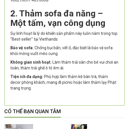
90x210cm: 485.000đ
2. Thảm sofa đa năng –
Một tấm, vạn công dụng
Sự linh hoạt là lý do khiến sản phẩm này luôn nằm trong top
"Best-seller" tại Viethands:
Bảo vệ sofa:
Chống bụi bẩn, vết ố, đặc biệt là bảo vệ sofa
khỏi móng vuốt mèo cưng.
Không gian sinh hoạt:
Làm thảm trải sàn cho bé vui chơi an
toàn, thảm trải ghế ô tô êm ái.
Tiện ích đa dạng:
Phù hợp làm thảm kê bàn trà, thảm
decor phòng khách, mang đi picnic hoặc làm thảm lạy Phật
trang trọng.
CÓ THỂ BẠN QUAN TÂM