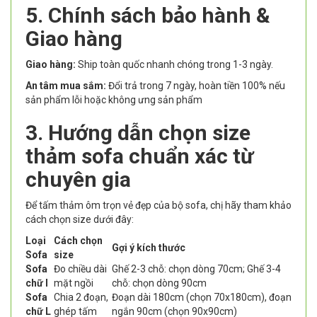
5. Chính sách bảo hành &
Giao hàng
Giao hàng:
Ship toàn quốc nhanh chóng trong 1-3 ngày.
An tâm mua sắm:
Đổi trả trong 7 ngày, hoàn tiền 100% nếu
sản phẩm lỗi hoặc không ưng sản phẩm
3. Hướng dẫn chọn size
thảm sofa chuẩn xác từ
chuyên gia
Để tấm thảm ôm trọn vẻ đẹp của bộ sofa, chị hãy tham khảo
cách chọn size dưới đây:
Loại
Cách chọn
Gợi ý kích thước
Sofa
size
Sofa
Đo chiều dài
Ghế 2-3 chỗ: chọn dòng 70cm; Ghế 3-4
chữ I
mặt ngồi
chỗ: chọn dòng 90cm
Sofa
Chia 2 đoạn,
Đoạn dài 180cm (chọn 70x180cm), đoạn
chữ L
ghép tấm
ngắn 90cm (chọn 90x90cm)