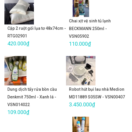
Chai xịt vệ sinh tủ lạnh
Cặp 2 ruột gối lụa tơ 48x74cm -
BECKMANN 250ml -
RTG02901
VSN05902
420.000₫
110.000₫
Dung dịch tẩy rửa bồn cầu
Robot hút bụi lau nhà Medion
Denkmit 750ml - Xanh lá -
MD11889 S05SW - VSN00407
3.450.000₫
VSN014022
109.000₫