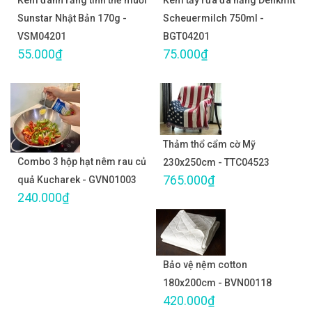
Kem đánh răng tinh thể muối
Kem tẩy rửa đa năng Denkmit
Sunstar Nhật Bản 170g -
Scheuermilch 750ml -
VSM04201
BGT04201
55.000₫
75.000₫
Thảm thổ cẩm cờ Mỹ
Combo 3 hộp hạt nêm rau củ
230x250cm - TTC04523
765.000₫
quả Kucharek - GVN01003
240.000₫
Bảo vệ nệm cotton
180x200cm - BVN00118
420.000₫