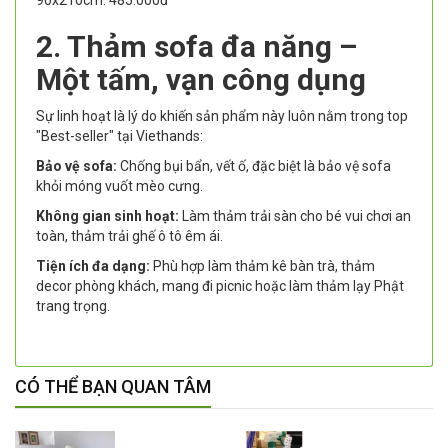
90x210cm: 485.000đ
2. Thảm sofa đa năng –
Một tấm, vạn công dụng
Sự linh hoạt là lý do khiến sản phẩm này luôn nằm trong top
"Best-seller" tại Viethands:
Bảo vệ sofa:
Chống bụi bẩn, vết ố, đặc biệt là bảo vệ sofa
khỏi móng vuốt mèo cưng.
Không gian sinh hoạt:
Làm thảm trải sàn cho bé vui chơi an
toàn, thảm trải ghế ô tô êm ái.
Tiện ích đa dạng:
Phù hợp làm thảm kê bàn trà, thảm
decor phòng khách, mang đi picnic hoặc làm thảm lạy Phật
trang trọng.
CÓ THỂ BẠN QUAN TÂM