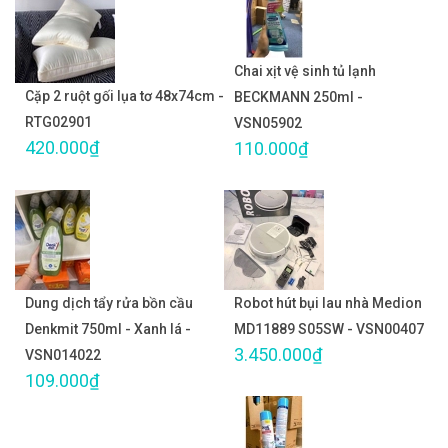
Chai xịt vệ sinh tủ lạnh
Cặp 2 ruột gối lụa tơ 48x74cm -
BECKMANN 250ml -
RTG02901
VSN05902
420.000₫
110.000₫
Dung dịch tẩy rửa bồn cầu
Robot hút bụi lau nhà Medion
Denkmit 750ml - Xanh lá -
MD11889 S05SW - VSN00407
3.450.000₫
VSN014022
109.000₫