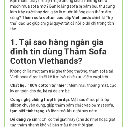
Bạn muốn thay đổi diện mạo phòng khách nhưng chưa
muốn mua sofa mới? Bạn lo lắng sofa bị bám bụi, thú cưng
làm trầy xước hay đơn giản là muốn không gian thêm ấm
cúng?
Thảm sofa cotton cao cấp Viethands
chính là "trợ
thủ" đắc lực giúp chị giải quyết tất cả nỗi lo đó chỉ trong tích
tắc.
1. Tại sao hàng ngàn gia
đình tin dùng Thảm Sofa
Cotton Viethands?
Không chỉ là một tấm trải ghế thông thường, thảm sofa tại
Viethands được thiết kế tỉ mỉ với nhiều ưu điểm vượt trội:
Chất liệu 100% cotton tự nhiên:
Mềm mại, thoáng mát, cực
kỳ an toàn cho da, kể cả da em bé.
Công nghệ chống trượt hiện đại:
Mặt sau được phủ lớp
silicon chuyên dụng, giúp thảm bám chắc vào bề mặt sofa,
tạm biệt tình trạng xô lệch
mỗi khi ngồi hay nằm.
Dễ dàng vệ sinh:
Chị có thể giặt máy (chế độ nhẹ) hoặc giặt
tay, thảm nhanh khô và bền màu theo thời gian.