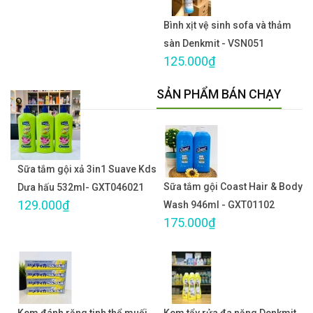
Bình xịt vệ sinh sofa và thảm
sàn Denkmit - VSN051
125.000₫
SẢN PHẨM BÁN CHẠY
Sữa tắm gội xả 3in1 Suave Kds
Sữa tắm gội Coast Hair & Body
Dưa hấu 532ml- GXT046021
129.000₫
Wash 946ml - GXT01102
175.000₫