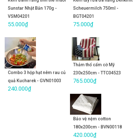
Kem đánh răng tinh thể muối
Kem tẩy rửa đa năng Denkmit
Sunstar Nhật Bản 170g -
Scheuermilch 750ml -
VSM04201
BGT04201
55.000₫
75.000₫
Thảm thổ cẩm cờ Mỹ
Combo 3 hộp hạt nêm rau củ
230x250cm - TTC04523
765.000₫
quả Kucharek - GVN01003
240.000₫
Bảo vệ nệm cotton
180x200cm - BVN00118
420.000₫