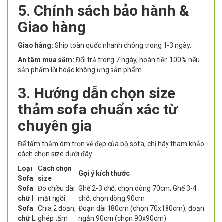
5. Chính sách bảo hành &
Giao hàng
Giao hàng:
Ship toàn quốc nhanh chóng trong 1-3 ngày.
An tâm mua sắm:
Đổi trả trong 7 ngày, hoàn tiền 100% nếu
sản phẩm lỗi hoặc không ưng sản phẩm
3. Hướng dẫn chọn size
thảm sofa chuẩn xác từ
chuyên gia
Để tấm thảm ôm trọn vẻ đẹp của bộ sofa, chị hãy tham khảo
cách chọn size dưới đây:
Loại
Cách chọn
Gợi ý kích thước
Sofa
size
Sofa
Đo chiều dài
Ghế 2-3 chỗ: chọn dòng 70cm; Ghế 3-4
chữ I
mặt ngồi
chỗ: chọn dòng 90cm
Sofa
Chia 2 đoạn,
Đoạn dài 180cm (chọn 70x180cm), đoạn
chữ L
ghép tấm
ngắn 90cm (chọn 90x90cm)