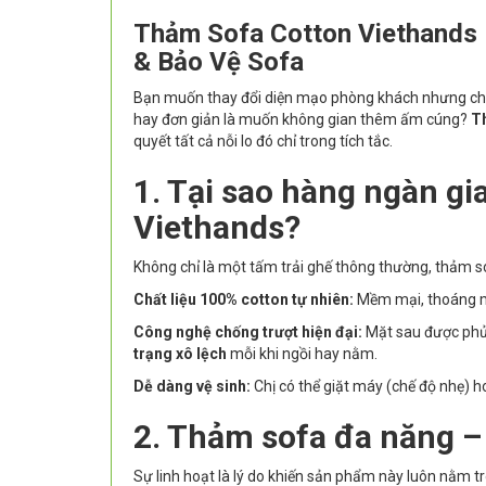
Thảm Sofa Cotton Viethands 
& Bảo Vệ Sofa
Bạn muốn thay đổi diện mạo phòng khách nhưng chư
hay đơn giản là muốn không gian thêm ấm cúng?
T
quyết tất cả nỗi lo đó chỉ trong tích tắc.
1. Tại sao hàng ngàn gi
Viethands?
Không chỉ là một tấm trải ghế thông thường, thảm sof
Chất liệu 100% cotton tự nhiên:
Mềm mại, thoáng má
Công nghệ chống trượt hiện đại:
Mặt sau được phủ 
trạng xô lệch
mỗi khi ngồi hay nằm.
Dễ dàng vệ sinh:
Chị có thể giặt máy (chế độ nhẹ) h
2. Thảm sofa đa năng –
Sự linh hoạt là lý do khiến sản phẩm này luôn nằm tr