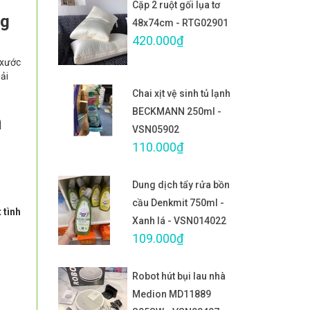
Cặp 2 ruột gối lụa tơ
ng
48x74cm - RTG02901
420.000₫
 xước
iải
Chai xịt vệ sinh tủ lạnh
BECKMANN 250ml -
n
VSN05902
110.000₫
Dung dịch tẩy rửa bồn
cầu Denkmit 750ml -
 tình
Xanh lá - VSN014022
109.000₫
Robot hút bụi lau nhà
Medion MD11889