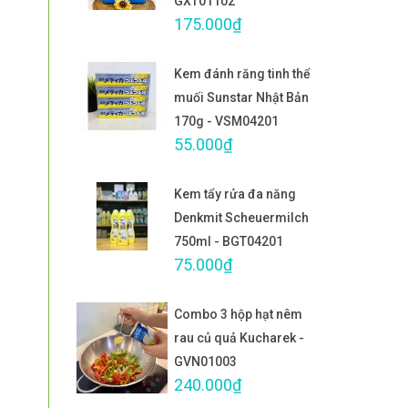
GXT01102
175.000₫
Kem đánh răng tinh thể
muối Sunstar Nhật Bản
170g - VSM04201
55.000₫
Kem tẩy rửa đa năng
Denkmit Scheuermilch
750ml - BGT04201
75.000₫
Combo 3 hộp hạt nêm
rau củ quả Kucharek -
GVN01003
240.000₫