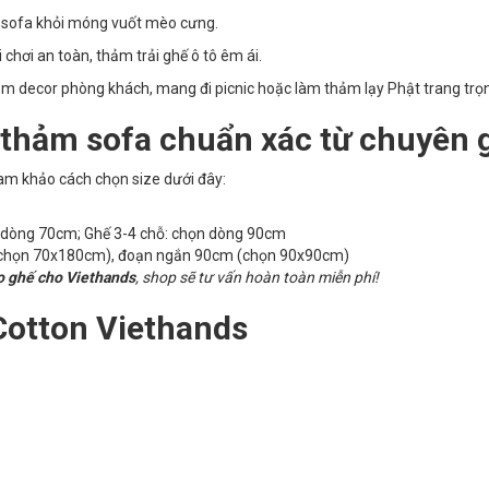
vệ sofa khỏi móng vuốt mèo cưng.
chơi an toàn, thảm trải ghế ô tô êm ái.
m decor phòng khách, mang đi picnic hoặc làm thảm lạy Phật trang trọ
 thảm sofa chuẩn xác từ chuyên 
am khảo cách chọn size dưới đây:
n dòng 70cm; Ghế 3-4 chỗ: chọn dòng 90cm
chọn 70x180cm), đoạn ngắn 90cm (chọn 90x90cm)
o ghế cho Viethands
, shop sẽ tư vấn hoàn toàn miễn phí!
Cotton Viethands