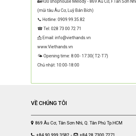
🏡H30 shophouse Melody - 869 Âu Cơ, F.Tân Sơn Nh
(mũi tàu Âu Cơ, Luỹ Bán Bích)
📞 Hotline: 0909.99.35.82
☎ Tel: 028 73 00 72 71
📩 Email: info@viethands.vn
www.Viethands.vn
🌤️ Opening time: 8:00- 17:30( T2-T7)
Chủ nhật: 10:00-18:00
VỀ CHÚNG TÔI
869 Âu Cơ, Tân Sơn Nhì, Q. Tân Phú Tp.HCM
+84 90 999 3582 -
+84 28 7300 7271