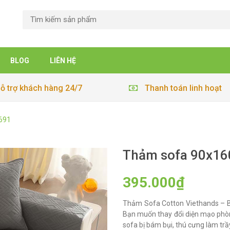
BLOG
LIÊN HỆ
ỗ trợ khách hàng 24/7
Thanh toán linh hoạt
691
Thảm sofa 90x16
395.000₫
Thảm Sofa Cotton Viethands – B
Bạn muốn thay đổi diện mạo phò
sofa bị bám bụi, thú cưng làm tr