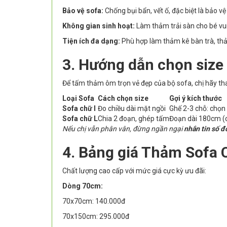
Bảo vệ sofa:
Chống bụi bẩn, vết ố, đặc biệt là bảo 
Không gian sinh hoạt:
Làm thảm trải sàn cho bé vui 
Tiện ích đa dạng:
Phù hợp làm thảm kê bàn trà, thả
3. Hướng dẫn chọn size
Để tấm thảm ôm trọn vẻ đẹp của bộ sofa, chị hãy th
Loại Sofa
Cách chọn size
Gợi ý kích thước
Sofa chữ I
Đo chiều dài mặt ngồi
Ghế 2-3 chỗ: chọ
Sofa chữ L
Chia 2 đoạn, ghép tấm
Đoạn dài 180cm (
Nếu chị vẫn phân vân, đừng ngần ngại
nhắn tin số đ
4. Bảng giá Thảm Sofa 
Chất lượng cao cấp với mức giá cực kỳ ưu đãi:
Dòng 70cm:
70x70cm: 140.000đ
70x150cm: 295.000đ