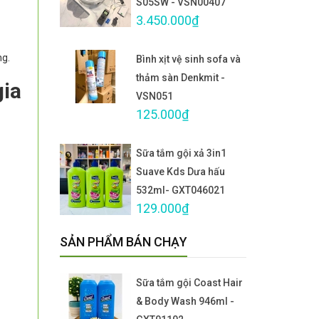
S05SW - VSN00407
3.450.000₫
ng.
Bình xịt vệ sinh sofa và
thảm sàn Denkmit -
gia
VSN051
125.000₫
Sữa tắm gội xả 3in1
Suave Kds Dưa hấu
532ml- GXT046021
129.000₫
SẢN PHẨM BÁN CHẠY
Sữa tắm gội Coast Hair
& Body Wash 946ml -