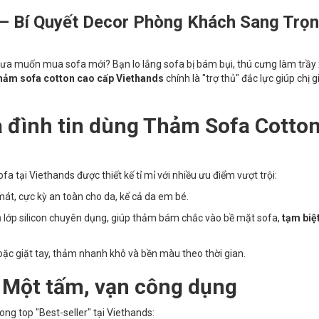
– Bí Quyết Decor Phòng Khách Sang Trọ
a muốn mua sofa mới? Bạn lo lắng sofa bị bám bụi, thú cưng làm trầy
hảm sofa cotton cao cấp Viethands
chính là "trợ thủ" đắc lực giúp chị g
a đình tin dùng Thảm Sofa Cotto
a tại Viethands được thiết kế tỉ mỉ với nhiều ưu điểm vượt trội:
t, cực kỳ an toàn cho da, kể cả da em bé.
lớp silicon chuyên dụng, giúp thảm bám chắc vào bề mặt sofa,
tạm biệt
oặc giặt tay, thảm nhanh khô và bền màu theo thời gian.
 Một tấm, vạn công dụng
ong top "Best-seller" tại Viethands: