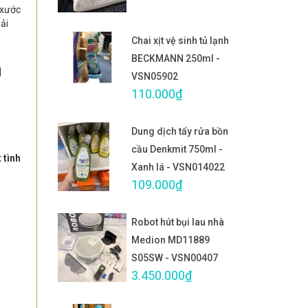
 xước
iải
Chai xịt vệ sinh tủ lạnh
BECKMANN 250ml -
n
VSN05902
110.000₫
Dung dịch tẩy rửa bồn
cầu Denkmit 750ml -
 tình
Xanh lá - VSN014022
109.000₫
Robot hút bụi lau nhà
Medion MD11889
S05SW - VSN00407
3.450.000₫