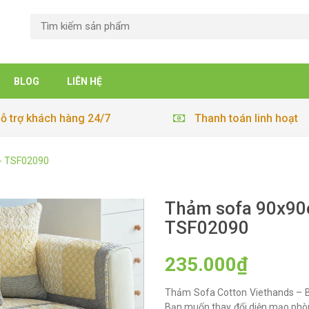
BLOG
LIÊN HỆ
ỗ trợ khách hàng 24/7
Thanh toán linh hoạt
- TSF02090
Thảm sofa 90x90c
TSF02090
235.000₫
Thảm Sofa Cotton Viethands – B
Bạn muốn thay đổi diện mạo phò