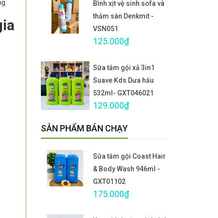
ng.
Bình xịt vệ sinh sofa và
thảm sàn Denkmit -
gia
VSN051
125.000₫
Sữa tắm gội xả 3in1
Suave Kds Dưa hấu
532ml- GXT046021
129.000₫
SẢN PHẨM BÁN CHẠY
Sữa tắm gội Coast Hair
& Body Wash 946ml -
GXT01102
175.000₫