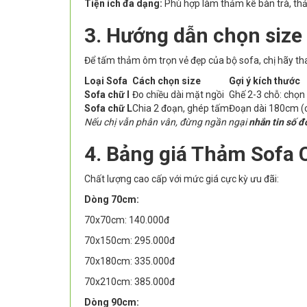
Tiện ích đa dạng:
Phù hợp làm thảm kê bàn trà, thả
3. Hướng dẫn chọn size
Để tấm thảm ôm trọn vẻ đẹp của bộ sofa, chị hãy th
Loại Sofa
Cách chọn size
Gợi ý kích thước
Sofa chữ I
Đo chiều dài mặt ngồi
Ghế 2-3 chỗ: chọ
Sofa chữ L
Chia 2 đoạn, ghép tấm
Đoạn dài 180cm (
Nếu chị vẫn phân vân, đừng ngần ngại
nhắn tin số đ
4. Bảng giá Thảm Sofa 
Chất lượng cao cấp với mức giá cực kỳ ưu đãi:
Dòng 70cm:
70x70cm: 140.000đ
70x150cm: 295.000đ
70x180cm: 335.000đ
70x210cm: 385.000đ
Dòng 90cm: