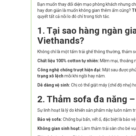
Bạn muốn thay đổi diện mạo phòng khách nhưng chư
hay đơn giản là muốn không gian thêm ấm cúng?
T
quyết tất cả nỗi lo đó chỉ trong tích tắc.
1. Tại sao hàng ngàn gi
Viethands?
Không chỉ là một tấm trải ghế thông thường, thảm sof
Chất liệu 100% cotton tự nhiên:
Mềm mại, thoáng má
Công nghệ chống trượt hiện đại:
Mặt sau được phủ 
trạng xô lệch
mỗi khi ngồi hay nằm.
Dễ dàng vệ sinh:
Chị có thể giặt máy (chế độ nhẹ) h
2. Thảm sofa đa năng –
Sự linh hoạt là lý do khiến sản phẩm này luôn nằm tr
Bảo vệ sofa:
Chống bụi bẩn, vết ố, đặc biệt là bảo 
Không gian sinh hoạt:
Làm thảm trải sàn cho bé vui 