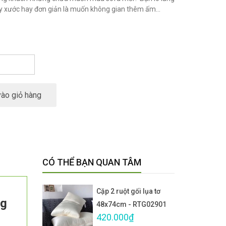
ầy xước hay đơn giản là muốn không gian thêm ấm...
ào giỏ hàng
CÓ THỂ BẠN QUAN TÂM
Cặp 2 ruột gối lụa tơ
ng
48x74cm - RTG02901
420.000₫