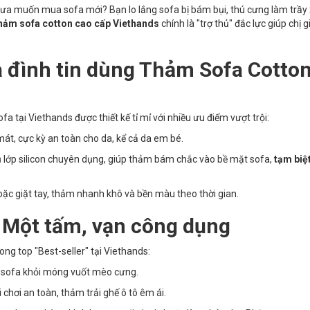
a muốn mua sofa mới? Bạn lo lắng sofa bị bám bụi, thú cưng làm trầy
hảm sofa cotton cao cấp Viethands
chính là "trợ thủ" đắc lực giúp chị g
a đình tin dùng Thảm Sofa Cotto
a tại Viethands được thiết kế tỉ mỉ với nhiều ưu điểm vượt trội:
t, cực kỳ an toàn cho da, kể cả da em bé.
lớp silicon chuyên dụng, giúp thảm bám chắc vào bề mặt sofa,
tạm biệt
oặc giặt tay, thảm nhanh khô và bền màu theo thời gian.
 Một tấm, vạn công dụng
ong top "Best-seller" tại Viethands:
vệ sofa khỏi móng vuốt mèo cưng.
chơi an toàn, thảm trải ghế ô tô êm ái.