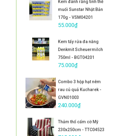
Kem đánh răng tinh thể
muối Sunstar Nhật Bản
170g - VSM04201
55.000₫
Kem tẩy rửa đa năng
Denkmit Scheuermilch
750ml - BGT04201
75.000₫
Combo 3 hộp hạt nêm
rau củ quả Kucharek -
GVN01003
240.000₫
Thảm thổ cẩm cờ Mỹ
230x250cm - TTC04523