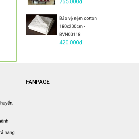
765.000₫
Bảo vệ nệm cotton
180x200cm -
BVN00118
420.000₫
FANPAGE
chuyển,
hành
rả hàng