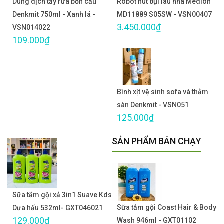
Dung dịch tẩy rửa bồn cầu
Robot hút bụi lau nhà Medion
Denkmit 750ml - Xanh lá -
MD11889 S05SW - VSN00407
3.450.000₫
VSN014022
109.000₫
Bình xịt vệ sinh sofa và thảm
sàn Denkmit - VSN051
125.000₫
SẢN PHẨM BÁN CHẠY
Sữa tắm gội xả 3in1 Suave Kds
Sữa tắm gội Coast Hair & Body
Dưa hấu 532ml- GXT046021
129.000₫
Wash 946ml - GXT01102