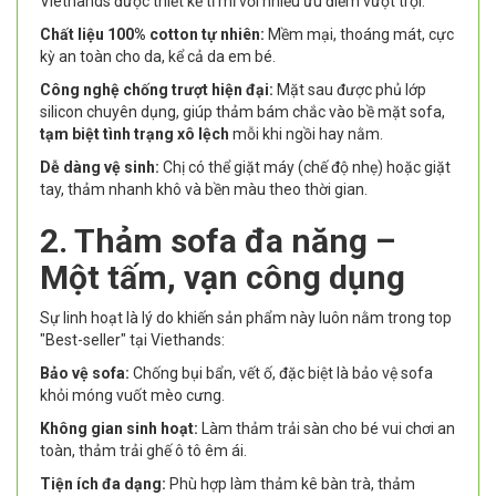
Viethands được thiết kế tỉ mỉ với nhiều ưu điểm vượt trội:
Chất liệu 100% cotton tự nhiên:
Mềm mại, thoáng mát, cực
kỳ an toàn cho da, kể cả da em bé.
Công nghệ chống trượt hiện đại:
Mặt sau được phủ lớp
silicon chuyên dụng, giúp thảm bám chắc vào bề mặt sofa,
tạm biệt tình trạng xô lệch
mỗi khi ngồi hay nằm.
Dễ dàng vệ sinh:
Chị có thể giặt máy (chế độ nhẹ) hoặc giặt
tay, thảm nhanh khô và bền màu theo thời gian.
2. Thảm sofa đa năng –
Một tấm, vạn công dụng
Sự linh hoạt là lý do khiến sản phẩm này luôn nằm trong top
"Best-seller" tại Viethands:
Bảo vệ sofa:
Chống bụi bẩn, vết ố, đặc biệt là bảo vệ sofa
khỏi móng vuốt mèo cưng.
Không gian sinh hoạt:
Làm thảm trải sàn cho bé vui chơi an
toàn, thảm trải ghế ô tô êm ái.
Tiện ích đa dạng:
Phù hợp làm thảm kê bàn trà, thảm