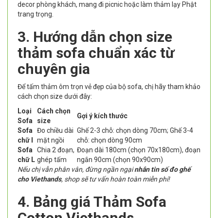
decor phòng khách, mang đi picnic hoặc làm thảm lạy Phật
trang trọng.
3. Hướng dẫn chọn size
thảm sofa chuẩn xác từ
chuyên gia
Để tấm thảm ôm trọn vẻ đẹp của bộ sofa, chị hãy tham khảo
cách chọn size dưới đây:
Loại
Cách chọn
Gợi ý kích thước
Sofa
size
Sofa
Đo chiều dài
Ghế 2-3 chỗ: chọn dòng 70cm; Ghế 3-4
chữ I
mặt ngồi
chỗ: chọn dòng 90cm
Sofa
Chia 2 đoạn,
Đoạn dài 180cm (chọn 70x180cm), đoạn
chữ L
ghép tấm
ngắn 90cm (chọn 90x90cm)
Nếu chị vẫn phân vân, đừng ngần ngại
nhắn tin số đo ghế
cho Viethands
, shop sẽ tư vấn hoàn toàn miễn phí!
4. Bảng giá Thảm Sofa
Cotton Viethands