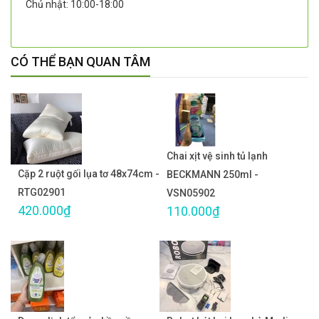
Chủ nhật: 10:00-18:00
CÓ THỂ BẠN QUAN TÂM
Chai xịt vệ sinh tủ lạnh
Cặp 2 ruột gối lụa tơ 48x74cm -
BECKMANN 250ml -
RTG02901
VSN05902
420.000₫
110.000₫