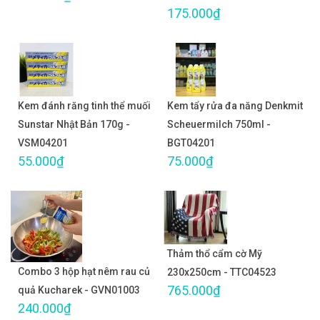
175.000₫
Kem đánh răng tinh thể muối
Kem tẩy rửa đa năng Denkmit
Sunstar Nhật Bản 170g -
Scheuermilch 750ml -
VSM04201
BGT04201
55.000₫
75.000₫
Thảm thổ cẩm cờ Mỹ
Combo 3 hộp hạt nêm rau củ
230x250cm - TTC04523
765.000₫
quả Kucharek - GVN01003
240.000₫