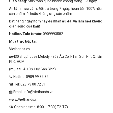
Giao hàng:
Ship toàn quốc nhanh chóng trong 1-3 ngày.
An tâm mua sắm:
Đổi trả trong 7 ngày, hoàn tiền 100% nếu
sản phẩm lỗi hoặc không ưng sản phẩm
Đặt hàng ngay hôm nay để nhận ưu đãi và làm mới không
gian sống của bạn!
Hotline/Zalo tư vấn:
0909993582
Mua trực tiếp tại:
Viethands.vn
🏡H30 shophouse Melody - 869 Âu Cơ, F.Tân Sơn Nhì, Q.Tân
Phú, HCM
(mũi tàu Âu Cơ, Luỹ Bán Bích)
📞 Hotline: 0909.99.35.82
☎ Tel: 028 73 00 72 71
📩 Email: info@viethands.vn
www.Viethands.vn
🌤️ Opening time: 8:00- 17:30( T2-T7)