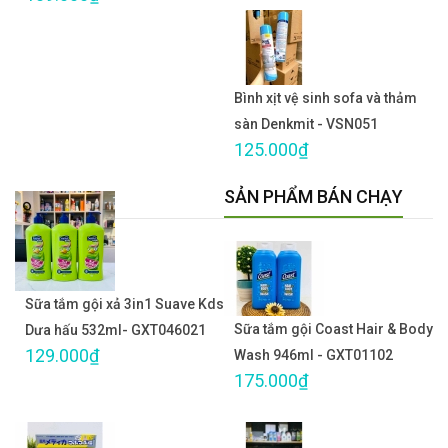
Bình xịt vệ sinh sofa và thảm
sàn Denkmit - VSN051
125.000₫
SẢN PHẨM BÁN CHẠY
Sữa tắm gội xả 3in1 Suave Kds
Sữa tắm gội Coast Hair & Body
Dưa hấu 532ml- GXT046021
129.000₫
Wash 946ml - GXT01102
175.000₫