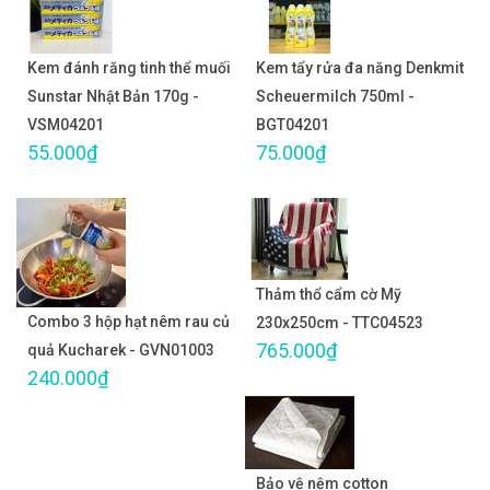
Kem đánh răng tinh thể muối
Kem tẩy rửa đa năng Denkmit
Sunstar Nhật Bản 170g -
Scheuermilch 750ml -
VSM04201
BGT04201
55.000₫
75.000₫
Thảm thổ cẩm cờ Mỹ
Combo 3 hộp hạt nêm rau củ
230x250cm - TTC04523
765.000₫
quả Kucharek - GVN01003
240.000₫
Bảo vệ nệm cotton