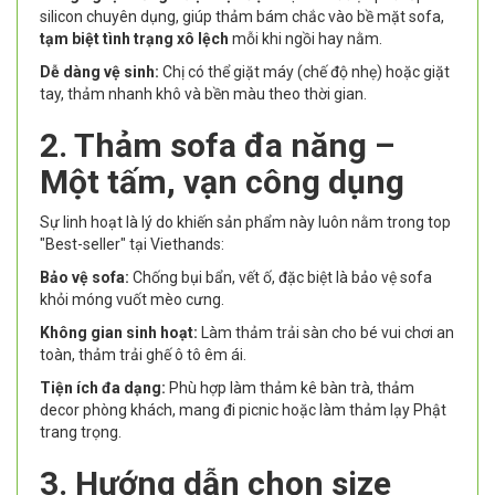
silicon chuyên dụng, giúp thảm bám chắc vào bề mặt sofa,
tạm biệt tình trạng xô lệch
mỗi khi ngồi hay nằm.
Dễ dàng vệ sinh:
Chị có thể giặt máy (chế độ nhẹ) hoặc giặt
tay, thảm nhanh khô và bền màu theo thời gian.
2. Thảm sofa đa năng –
Một tấm, vạn công dụng
Sự linh hoạt là lý do khiến sản phẩm này luôn nằm trong top
"Best-seller" tại Viethands:
Bảo vệ sofa:
Chống bụi bẩn, vết ố, đặc biệt là bảo vệ sofa
khỏi móng vuốt mèo cưng.
Không gian sinh hoạt:
Làm thảm trải sàn cho bé vui chơi an
toàn, thảm trải ghế ô tô êm ái.
Tiện ích đa dạng:
Phù hợp làm thảm kê bàn trà, thảm
decor phòng khách, mang đi picnic hoặc làm thảm lạy Phật
trang trọng.
3. Hướng dẫn chọn size