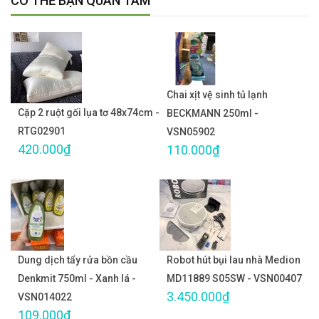
CÓ THỂ BẠN QUAN TÂM
Chai xịt vệ sinh tủ lạnh
Cặp 2 ruột gối lụa tơ 48x74cm -
BECKMANN 250ml -
RTG02901
VSN05902
420.000₫
110.000₫
Dung dịch tẩy rửa bồn cầu
Robot hút bụi lau nhà Medion
Denkmit 750ml - Xanh lá -
MD11889 S05SW - VSN00407
3.450.000₫
VSN014022
109.000₫