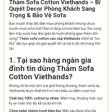
Thảm Sofa Cotton Viethands – Bí
Quyết Decor Phòng Khách Sang
Trọng & Bảo Vệ Sofa
Bạn muốn thay đổi diện mạo phòng khách nhưng chưa
muốn mua sofa mới? Bạn lo lắng sofa bị bám bụi, thú cưng
làm trầy xước hay đơn giản là muốn không gian thêm ấm
cúng?
Thảm sofa cotton cao cấp Viethands
chính là "trợ
thủ" đắc lực giúp chị giải quyết tất cả nỗi lo đó chỉ trong tích
tắc.
1. Tại sao hàng ngàn gia
đình tin dùng Thảm Sofa
Cotton Viethands?
Không chỉ là một tấm trải ghế thông thường, thảm sofa tại
Viethands được thiết kế tỉ mỉ với nhiều ưu điểm vượt trội:
Chất liệu 100% cotton tự nhiên:
Mềm mại, thoáng mát, cực
kỳ an toàn cho da, kể cả da em bé.
Công nghệ chống trượt hiện đại:
Mặt sau được phủ lớp