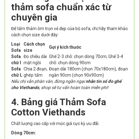
thảm sofa chuẩn xác từ
chuyên gia
Để tấm thảm ôm trọn vẻ đẹp của bộ sofa, chị hãy tham khảo
cách chọn size dưới đây:
Loại
Cách chọn
Gợi ý kích thước
Sofa
size
Sofa
Đo chiều dài
Ghế 2-3 chỗ: chọn dòng 70cm; Ghế 3-4
chữ I
mặt ngồi
chỗ: chọn dòng 90cm
Sofa
Chia 2 đoạn,
Đoạn dài 180cm (chọn 70x180cm), đoạn
chữ L
ghép tấm
ngắn 90cm (chọn 90x90cm)
Nếu chị vẫn phân vân, đừng ngần ngại
nhắn tin số đo ghế
cho Viethands
, shop sẽ tư vấn hoàn toàn miễn phí!
4. Bảng giá Thảm Sofa
Cotton Viethands
Chất lượng cao cấp với mức giá cực kỳ ưu đãi:
Dòng 70cm: