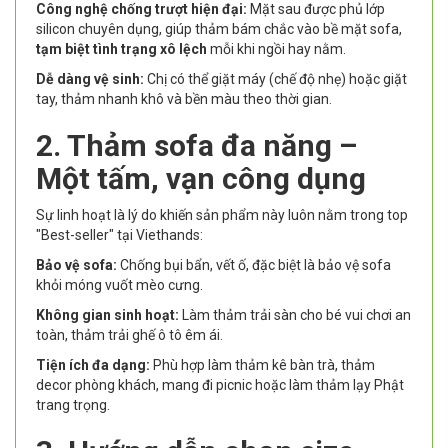
Công nghệ chống trượt hiện đại:
Mặt sau được phủ lớp
silicon chuyên dụng, giúp thảm bám chắc vào bề mặt sofa,
tạm biệt tình trạng xô lệch
mỗi khi ngồi hay nằm.
Dễ dàng vệ sinh:
Chị có thể giặt máy (chế độ nhẹ) hoặc giặt
tay, thảm nhanh khô và bền màu theo thời gian.
2. Thảm sofa đa năng –
Một tấm, vạn công dụng
Sự linh hoạt là lý do khiến sản phẩm này luôn nằm trong top
"Best-seller" tại Viethands:
Bảo vệ sofa:
Chống bụi bẩn, vết ố, đặc biệt là bảo vệ sofa
khỏi móng vuốt mèo cưng.
Không gian sinh hoạt:
Làm thảm trải sàn cho bé vui chơi an
toàn, thảm trải ghế ô tô êm ái.
Tiện ích đa dạng:
Phù hợp làm thảm kê bàn trà, thảm
decor phòng khách, mang đi picnic hoặc làm thảm lạy Phật
trang trọng.