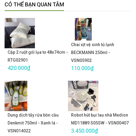
CÓ THỂ BẠN QUAN TÂM
Chai xịt vệ sinh tủ lạnh
Cặp 2 ruột gối lụa tơ 48x74cm -
BECKMANN 250ml -
RTG02901
VSN05902
420.000₫
110.000₫
Dung dịch tẩy rửa bồn cầu
Robot hút bụi lau nhà Medion
Denkmit 750ml - Xanh lá -
MD11889 S05SW - VSN00407
3.450.000₫
VSN014022