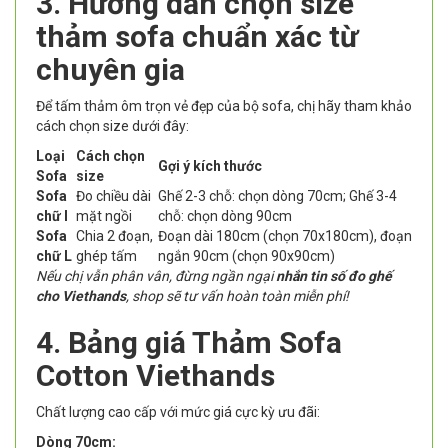
3. Hướng dẫn chọn size
thảm sofa chuẩn xác từ
chuyên gia
Để tấm thảm ôm trọn vẻ đẹp của bộ sofa, chị hãy tham khảo
cách chọn size dưới đây:
Loại
Cách chọn
Gợi ý kích thước
Sofa
size
Sofa
Đo chiều dài
Ghế 2-3 chỗ: chọn dòng 70cm; Ghế 3-4
chữ I
mặt ngồi
chỗ: chọn dòng 90cm
Sofa
Chia 2 đoạn,
Đoạn dài 180cm (chọn 70x180cm), đoạn
chữ L
ghép tấm
ngắn 90cm (chọn 90x90cm)
Nếu chị vẫn phân vân, đừng ngần ngại
nhắn tin số đo ghế
cho Viethands
, shop sẽ tư vấn hoàn toàn miễn phí!
4. Bảng giá Thảm Sofa
Cotton Viethands
Chất lượng cao cấp với mức giá cực kỳ ưu đãi:
Dòng 70cm: