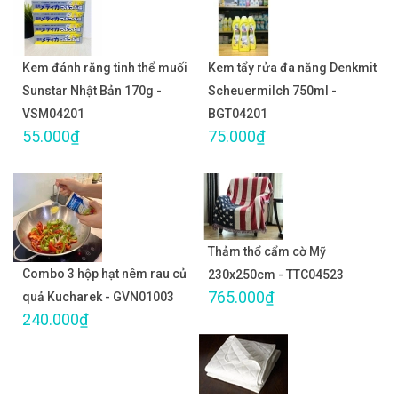
Kem đánh răng tinh thể muối
Kem tẩy rửa đa năng Denkmit
Sunstar Nhật Bản 170g -
Scheuermilch 750ml -
VSM04201
BGT04201
55.000₫
75.000₫
Thảm thổ cẩm cờ Mỹ
Combo 3 hộp hạt nêm rau củ
230x250cm - TTC04523
765.000₫
quả Kucharek - GVN01003
240.000₫