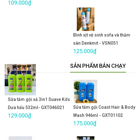
109.000₫
Bình xịt vệ sinh sofa và thảm
sàn Denkmit - VSN051
125.000₫
SẢN PHẨM BÁN CHẠY
Sữa tắm gội xả 3in1 Suave Kds
Sữa tắm gội Coast Hair & Body
Dưa hấu 532ml- GXT046021
129.000₫
Wash 946ml - GXT01102
175.000₫