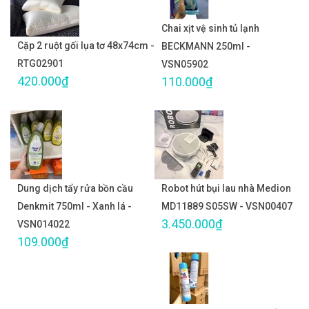
Chai xịt vệ sinh tủ lạnh
Cặp 2 ruột gối lụa tơ 48x74cm -
BECKMANN 250ml -
RTG02901
VSN05902
420.000₫
110.000₫
Dung dịch tẩy rửa bồn cầu
Robot hút bụi lau nhà Medion
Denkmit 750ml - Xanh lá -
MD11889 S05SW - VSN00407
3.450.000₫
VSN014022
109.000₫