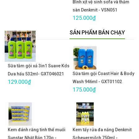
Bình xịt vệ sinh sofa và thảm
sàn Denkmit - VSN051
125.000₫
SẢN PHẨM BÁN CHẠY
Sữa tắm gội xả 3in1 Suave Kds
Sữa tắm gội Coast Hair & Body
Dưa hấu 532ml- GXT046021
129.000₫
Wash 946ml - GXT01102
175.000₫
Kem đánh răng tinh thể muối
Kem tẩy rửa đa năng Denkmit
Sunstar Nhật Bản 170g -
Scheuermilch 750ml -