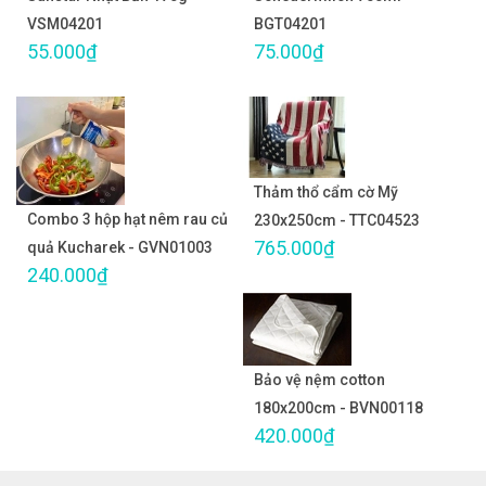
VSM04201
BGT04201
55.000₫
75.000₫
Thảm thổ cẩm cờ Mỹ
Combo 3 hộp hạt nêm rau củ
230x250cm - TTC04523
765.000₫
quả Kucharek - GVN01003
240.000₫
Bảo vệ nệm cotton
180x200cm - BVN00118
420.000₫