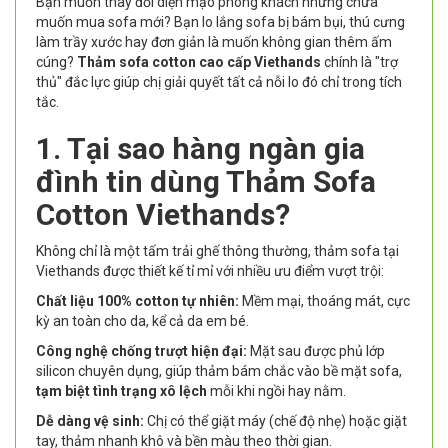
Bạn muốn thay đổi diện mạo phòng khách nhưng chưa
muốn mua sofa mới? Bạn lo lắng sofa bị bám bụi, thú cưng
làm trầy xước hay đơn giản là muốn không gian thêm ấm
cúng?
Thảm sofa cotton cao cấp Viethands
chính là "trợ
thủ" đắc lực giúp chị giải quyết tất cả nỗi lo đó chỉ trong tích
tắc.
1. Tại sao hàng ngàn gia
đình tin dùng Thảm Sofa
Cotton Viethands?
Không chỉ là một tấm trải ghế thông thường, thảm sofa tại
Viethands được thiết kế tỉ mỉ với nhiều ưu điểm vượt trội:
Chất liệu 100% cotton tự nhiên:
Mềm mại, thoáng mát, cực
kỳ an toàn cho da, kể cả da em bé.
Công nghệ chống trượt hiện đại:
Mặt sau được phủ lớp
silicon chuyên dụng, giúp thảm bám chắc vào bề mặt sofa,
tạm biệt tình trạng xô lệch
mỗi khi ngồi hay nằm.
Dễ dàng vệ sinh:
Chị có thể giặt máy (chế độ nhẹ) hoặc giặt
tay, thảm nhanh khô và bền màu theo thời gian.