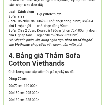
Để tấm thảm ôm trọn vẻ đẹp của bộ sofa, chị hãy tham khảo
cách chọn size dưới đây:
Loại
Cách chọn
Gợi ý kích thước
Sofa
size
Sofa
Đo chiều dài
Ghế 2-3 chỗ: chọn dòng 70cm; Ghế 3-4
chữ I
mặt ngồi
chỗ: chọn dòng 90cm
Sofa
Chia 2 đoạn,
Đoạn dài 180cm (chọn 70x180cm), đoạn
chữ L
ghép tấm
ngắn 90cm (chọn 90x90cm)
Nếu chị vẫn phân vân, đừng ngần ngại
nhắn tin số đo ghế
cho Viethands
, shop sẽ tư vấn hoàn toàn miễn phí!
4. Bảng giá Thảm Sofa
Cotton Viethands
Chất lượng cao cấp với mức giá cực kỳ ưu đãi:
Dòng 70cm:
70x70cm: 140.000đ
70x150cm: 295.000đ
70x180cm: 335.000đ