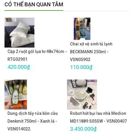
CÓ THỂ BẠN QUAN TÂM
Chai xịt vệ sinh tủ lạnh
Cặp 2 ruột gối lụa tơ 48x74cm -
BECKMANN 250ml -
RTG02901
VSN05902
420.000₫
110.000₫
Dung dịch tẩy rửa bồn cầu
Robot hút bụi lau nhà Medion
Denkmit 750ml - Xanh lá -
MD11889 S05SW - VSN00407
3.450.000₫
VSN014022