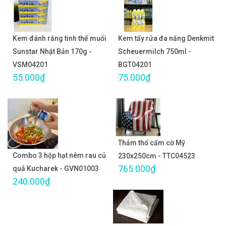
Kem đánh răng tinh thể muối
Kem tẩy rửa đa năng Denkmit
Sunstar Nhật Bản 170g -
Scheuermilch 750ml -
VSM04201
BGT04201
55.000₫
75.000₫
Thảm thổ cẩm cờ Mỹ
Combo 3 hộp hạt nêm rau củ
230x250cm - TTC04523
765.000₫
quả Kucharek - GVN01003
240.000₫