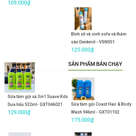
109.000₫
Bình xịt vệ sinh sofa và thảm
sàn Denkmit - VSN051
125.000₫
SẢN PHẨM BÁN CHẠY
Sữa tắm gội xả 3in1 Suave Kds
Sữa tắm gội Coast Hair & Body
Dưa hấu 532ml- GXT046021
129.000₫
Wash 946ml - GXT01102
175.000₫