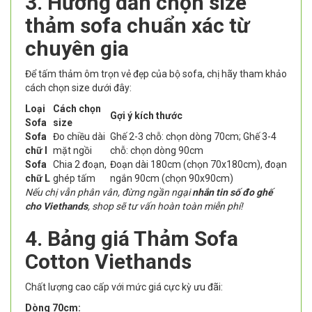
3. Hướng dẫn chọn size
thảm sofa chuẩn xác từ
chuyên gia
Để tấm thảm ôm trọn vẻ đẹp của bộ sofa, chị hãy tham khảo
cách chọn size dưới đây:
Loại
Cách chọn
Gợi ý kích thước
Sofa
size
Sofa
Đo chiều dài
Ghế 2-3 chỗ: chọn dòng 70cm; Ghế 3-4
chữ I
mặt ngồi
chỗ: chọn dòng 90cm
Sofa
Chia 2 đoạn,
Đoạn dài 180cm (chọn 70x180cm), đoạn
chữ L
ghép tấm
ngắn 90cm (chọn 90x90cm)
Nếu chị vẫn phân vân, đừng ngần ngại
nhắn tin số đo ghế
cho Viethands
, shop sẽ tư vấn hoàn toàn miễn phí!
4. Bảng giá Thảm Sofa
Cotton Viethands
Chất lượng cao cấp với mức giá cực kỳ ưu đãi:
Dòng 70cm: