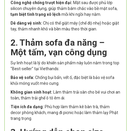
Công nghệ chống trượt hiện đại:
Mặt sau được phủ lớp
silicon chuyên dụng, giúp thảm bám chắc vào bề mặt sofa,
tạm biệt tình trạng xô lệch
mỗi khi ngồi hay nằm.
Dễ dàng vệ sinh:
Chị có thể giặt máy (chế độ nhẹ) hoặc giặt
tay, thảm nhanh khô và bền màu theo thời gian.
2. Thảm sofa đa năng –
Một tấm, vạn công dụng
Sự linh hoạt là lý do khiến sản phẩm này luôn nằm trong top
"Best-seller" tại Viethands:
Bảo vệ sofa:
Chống bụi bẩn, vết ố, đặc biệt là bảo vệ sofa
khỏi móng vuốt mèo cưng.
Không gian sinh hoạt:
Làm thảm trải sàn cho bé vui chơi an
toàn, thảm trải ghế ô tô êm ái.
Tiện ích đa dạng:
Phù hợp làm thảm kê bàn trà, thảm
decor phòng khách, mang đi picnic hoặc làm thảm lạy Phật
trang trọng.