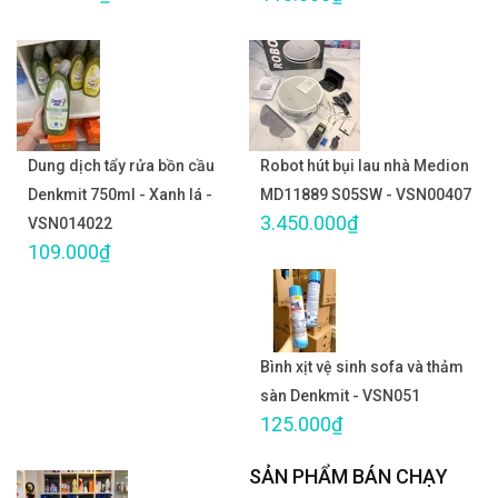
Dung dịch tẩy rửa bồn cầu
Robot hút bụi lau nhà Medion
Denkmit 750ml - Xanh lá -
MD11889 S05SW - VSN00407
3.450.000₫
VSN014022
109.000₫
Bình xịt vệ sinh sofa và thảm
sàn Denkmit - VSN051
125.000₫
SẢN PHẨM BÁN CHẠY