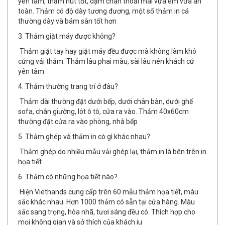
yên tâm, thấm hút tốt, dậm chân thoải mái vừa êm vừa an
toàn. Thảm có độ dày tương đương, một số thảm in cá
thường dày và bám sàn tốt hơn
3. Thảm giặt máy được không?
Thảm giặt tay hay giặt máy đều được mà không làm khô
cứng vải thảm. Thảm lâu phai màu, sài lâu nên khách cứ
yên tâm
4. Thảm thường trang trí ở đâu?
Thảm dài thường đặt dưới bếp, dưới chân bàn, dưới ghế
sofa, chân giường, lót ô tô, cửa ra vào. Thảm 40x60cm
thường đặt cửa ra vào phòng, nhà bếp
5. Thảm ghép và thảm in có gì khác nhau?
Thảm ghép do nhiều mẫu vải ghép lại, thảm in là bên trên in
họa tiết.
6. Thảm có những họa tiết nào?
Hiện Viethands cung cấp trên 60 mẫu thảm họa tiết, màu
sắc khác nhau. Hơn 1000 thảm có sẵn tại cửa hàng. Màu
sắc sang trọng, hòa nhã, tươi sáng đều có. Thích hợp cho
mọi không gian và sở thích của khách iu