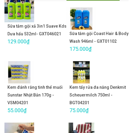
Sữa tắm gội xả 3in1 Suave Kds
Sữa tắm gội Coast Hair & Body
Dưa hấu 532ml- GXT046021
129.000₫
Wash 946ml - GXT01102
175.000₫
Kem đánh răng tinh thể muối
Kem tẩy rửa đa năng Denkmit
Sunstar Nhật Bản 170g -
Scheuermilch 750ml -
VSM04201
BGT04201
55.000₫
75.000₫