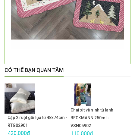
CÓ THỂ BẠN QUAN TÂM
Chai xịt vệ sinh tủ lạnh
Cặp 2 ruột gối lụa tơ 48x74cm -
BECKMANN 250ml -
RTG02901
VSN05902
420.000₫
110.000₫