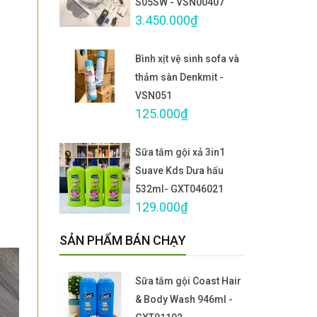
S05SW - VSN00407
3.450.000₫
Bình xịt vệ sinh sofa và
thảm sàn Denkmit -
VSN051
125.000₫
Sữa tắm gội xả 3in1
Suave Kds Dưa hấu
532ml- GXT046021
129.000₫
SẢN PHẨM BÁN CHẠY
Sữa tắm gội Coast Hair
& Body Wash 946ml -