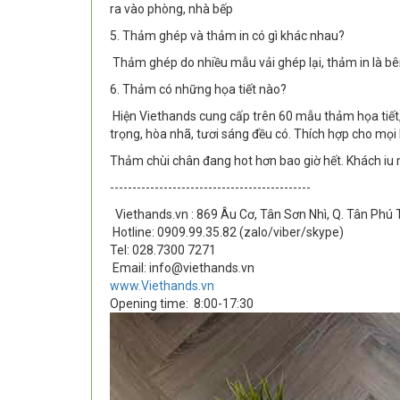
ra vào phòng, nhà bếp
5. Thảm ghép và thảm in có gì khác nhau?
Thảm ghép do nhiều mẫu vải ghép lại, thảm in là bên 
6. Thảm có những họa tiết nào?
Hiện Viethands cung cấp trên 60 mẫu thảm họa tiết
trọng, hòa nhã, tươi sáng đều có. Thích hợp cho mọi
Thảm chùi chân đang hot hơn bao giờ hết. Khách iu
---------------------------------------------
Viethands.vn : 869 Âu Cơ, Tân Sơn Nhì, Q. Tân Phú
Hotline: 0909.99.35.82 (zalo/viber/skype)
Tel: 028.7300 7271
Email: info@viethands.vn
www.Viethands.vn
Opening time:
8:00-17:30