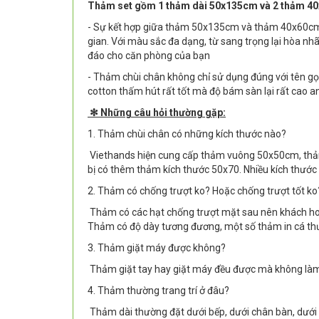
Thảm set gồm 1 thảm dài 50x135cm và 2 thảm 40x
- Sự kết hợp giữa thảm 50x135cm và thảm 40x60cm c
gian. Với màu sắc đa dạng, từ sang trọng lại hòa nh
đáo cho căn phòng của bạn
- Thảm chùi chân không chỉ sử dụng đúng với tên gọi
cotton thấm hút rất tốt mà độ bám sàn lại rất cao a
✻ Những câu hỏi thường gặp:
1. Thảm chùi chân có những kích thước nào?
Viethands hiện cung cấp thảm vuông 50x50cm, thả
bị có thêm thảm kích thước 50x70. Nhiều kích thước
2. Thảm có chống trượt ko? Hoặc chống trượt tốt k
Thảm có các hạt chống trượt mặt sau nên khách ho
Thảm có độ dày tương đương, một số thảm in cá th
3. Thảm giặt máy được không?
Thảm giặt tay hay giặt máy đều được mà không làm
4. Thảm thường trang trí ở đâu?
Thảm dài thường đặt dưới bếp, dưới chân bàn, dưới 