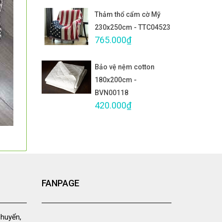
Thảm thổ cẩm cờ Mỹ
230x250cm - TTC04523
765.000₫
Bảo vệ nệm cotton
180x200cm -
BVN00118
420.000₫
FANPAGE
chuyển,