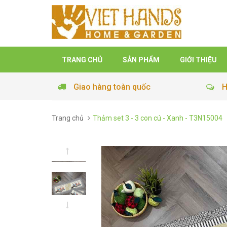
TRANG CHỦ
SẢN PHẨM
GIỚI THIỆU
Giao hàng toàn quốc
H
Trang chủ
Thảm set 3 - 3 con cú - Xanh - T3N15004