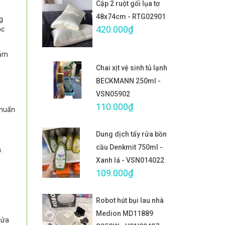
Cặp 2 ruột gối lụa tơ
48x74cm - RTG02901
g
420.000₫
ộc
hảm
Chai xịt vệ sinh tủ lạnh
BECKMANN 250ml -
VSN05902
110.000₫
chuẩn
Dung dịch tẩy rửa bồn
cầu Denkmit 750ml -
.
Xanh lá - VSN014022
109.000₫
Robot hút bụi lau nhà
Medion MD11889
cửa