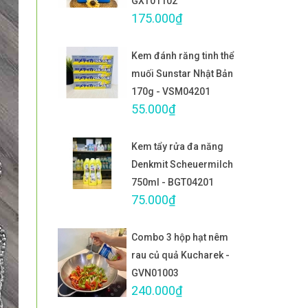
GXT01102
175.000₫
Kem đánh răng tinh thể
muối Sunstar Nhật Bản
170g - VSM04201
55.000₫
Kem tẩy rửa đa năng
Denkmit Scheuermilch
750ml - BGT04201
75.000₫
Combo 3 hộp hạt nêm
rau củ quả Kucharek -
GVN01003
240.000₫