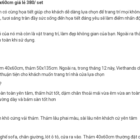
60cm giá lẻ 380/ set
ó cùng họa tiết giúp cho khách dễ dàng lựa chọn để trang trí mọi khôn
ã, tươi sáng tràn đầy sức sống đến họa tiết đáng yêu sẽ làm điểm nhấn đ
 của nó mà còn là vật trang trí, làm đẹp không gian của bạn. Ngoài ra t
n toàn khi sử dụng.
m 40x60cm, thảm 50x135cm. Ngoài ra, trong tháng 12 này, Viethands 
 thuận tiện cho khách muốn trang trí nhà cửa lựa chọn
o?
àn toàn yên tâm, thấm hút tốt, dậm chân thoải mái vừa êm vừa an toàn
ường dày và bám sàn tốt hơn
 khô cứng vải thảm. Thảm lâu phai màu, sài lâu nên khách cứ yên tâm
ghế sofa, chân giường, lót ô tô, cửa ra vào. Thảm 40x60cm thường đặt 