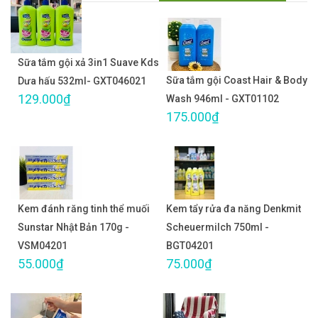
Sữa tắm gội xả 3in1 Suave Kds
Sữa tắm gội Coast Hair & Body
Dưa hấu 532ml- GXT046021
129.000₫
Wash 946ml - GXT01102
175.000₫
Kem đánh răng tinh thể muối
Kem tẩy rửa đa năng Denkmit
Sunstar Nhật Bản 170g -
Scheuermilch 750ml -
VSM04201
BGT04201
55.000₫
75.000₫