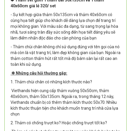
✽ Thảm set gồm 1 thảm dài 50x135cm và 1 thảm
40x60cm giá lẻ 320/ set
- Sự kết hợp giữa thảm 50x135cm và thảm 40x60cm có
cùng họa tiết giúp cho khách dễ dàng lựa chọn để trang trí
mọi không gian. Với màu sắc đa dạng, từ sang trọng lại hòa
nhã, tươi sáng tràn đầy sức sống đến họa tiết đáng yêu sẽ
làm điểm nhấn độc đáo cho căn phòng của bạn
- Thảm chùi chân không chỉ sử dụng đúng với tên gọi của nó
mà còn là vật trang trí, làm đẹp không gian của bạn. Ngoài ra
thảm cotton thấm hút rất tốt mà độ bám sàn lại rất cao an
toàn khi sử dụng.
✻ Những câu hỏi thường gặp:
1. Thảm chùi chân có những kích thước nào?
Viethands hiện cung cấp thảm vuông 50x50cm, thảm
40x60cm, thảm 50x135cm. Ngoài ra, trong tháng 12 này,
Viethands chuẩn bị có thêm thảm kích thước 50x70. Nhiều
kích thước thuận tiện cho khách muốn trang trí nhà cửa lựa
chọn
2. Thảm có chống trượt ko? Hoặc chống trượt tốt ko?