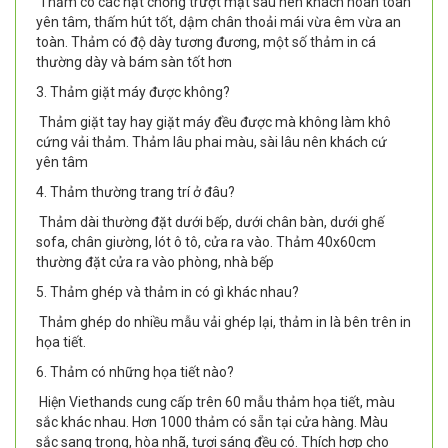
Thảm có các hạt chống trượt mặt sau nên khách hoàn toàn
yên tâm, thấm hút tốt, dậm chân thoải mái vừa êm vừa an
toàn. Thảm có độ dày tương đương, một số thảm in cá
thường dày và bám sàn tốt hơn
3. Thảm giặt máy được không?
Thảm giặt tay hay giặt máy đều được mà không làm khô
cứng vải thảm. Thảm lâu phai màu, sài lâu nên khách cứ
yên tâm
4. Thảm thường trang trí ở đâu?
Thảm dài thường đặt dưới bếp, dưới chân bàn, dưới ghế
sofa, chân giường, lót ô tô, cửa ra vào. Thảm 40x60cm
thường đặt cửa ra vào phòng, nhà bếp
5. Thảm ghép và thảm in có gì khác nhau?
Thảm ghép do nhiều mẫu vải ghép lại, thảm in là bên trên in
họa tiết.
6. Thảm có những họa tiết nào?
Hiện Viethands cung cấp trên 60 mẫu thảm họa tiết, màu
sắc khác nhau. Hơn 1000 thảm có sẵn tại cửa hàng. Màu
sắc sang trọng, hòa nhã, tươi sáng đều có. Thích hợp cho