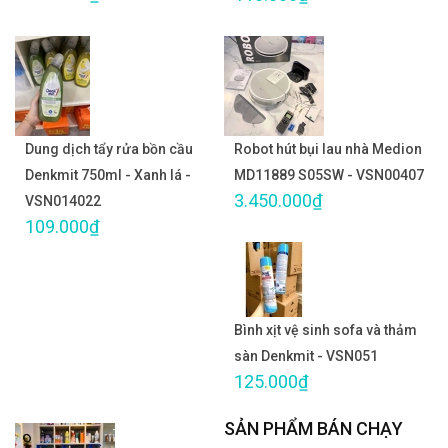
Dung dịch tẩy rửa bồn cầu
Robot hút bụi lau nhà Medion
Denkmit 750ml - Xanh lá -
MD11889 S05SW - VSN00407
3.450.000₫
VSN014022
109.000₫
Bình xịt vệ sinh sofa và thảm
sàn Denkmit - VSN051
125.000₫
SẢN PHẨM BÁN CHẠY