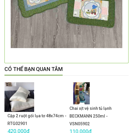
CÓ THỂ BẠN QUAN TÂM
Chai xịt vệ sinh tủ lạnh
Cặp 2 ruột gối lụa tơ 48x74cm -
BECKMANN 250ml -
RTG02901
VSN05902
420.000₫
110.000₫