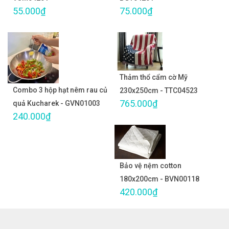
55.000₫
75.000₫
Thảm thổ cẩm cờ Mỹ
Combo 3 hộp hạt nêm rau củ
230x250cm - TTC04523
765.000₫
quả Kucharek - GVN01003
240.000₫
Bảo vệ nệm cotton
180x200cm - BVN00118
420.000₫