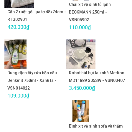
Chai xịt vệ sinh tủ lạnh
Cặp 2 ruột gối lụa tơ 48x74cm -
BECKMANN 250ml -
RTG02901
VSN05902
420.000₫
110.000₫
Dung dịch tẩy rửa bồn cầu
Robot hút bụi lau nhà Medion
Denkmit 750ml - Xanh lá -
MD11889 S05SW - VSN00407
3.450.000₫
VSN014022
109.000₫
Bình xịt vệ sinh sofa và thảm