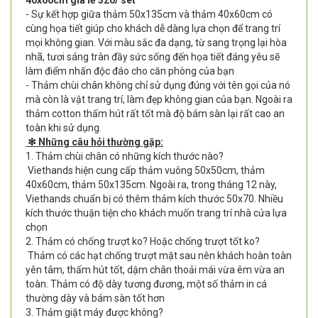
40x60cm giá lẻ 320/ set
- Sự kết hợp giữa thảm 50x135cm và thảm 40x60cm có
cùng họa tiết giúp cho khách dễ dàng lựa chọn để trang trí
mọi không gian. Với màu sắc đa dạng, từ sang trọng lại hòa
nhã, tươi sáng tràn đầy sức sống đến họa tiết đáng yêu sẽ
làm điểm nhấn độc đáo cho căn phòng của bạn
- Thảm chùi chân không chỉ sử dụng đúng với tên gọi của nó
mà còn là vật trang trí, làm đẹp không gian của bạn. Ngoài ra
thảm cotton thấm hút rất tốt mà độ bám sàn lại rất cao an
toàn khi sử dụng.
✻ Những câu hỏi thường gặp:
1. Thảm chùi chân có những kích thước nào?
Viethands hiện cung cấp thảm vuông 50x50cm, thảm
40x60cm, thảm 50x135cm. Ngoài ra, trong tháng 12 này,
Viethands chuẩn bị có thêm thảm kích thước 50x70. Nhiều
kích thước thuận tiện cho khách muốn trang trí nhà cửa lựa
chọn
2. Thảm có chống trượt ko? Hoặc chống trượt tốt ko?
Thảm có các hạt chống trượt mặt sau nên khách hoàn toàn
yên tâm, thấm hút tốt, dậm chân thoải mái vừa êm vừa an
toàn. Thảm có độ dày tương đương, một số thảm in cá
thường dày và bám sàn tốt hơn
3. Thảm giặt máy được không?