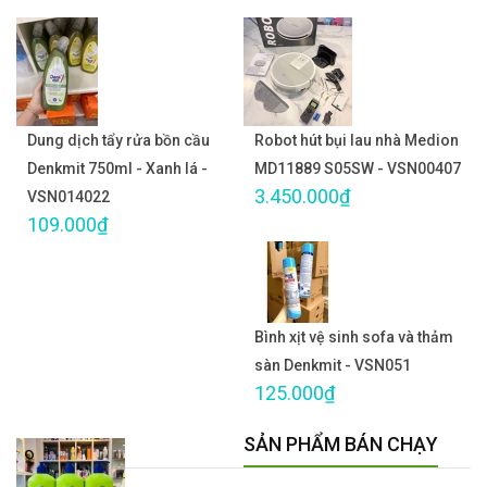
Dung dịch tẩy rửa bồn cầu
Robot hút bụi lau nhà Medion
Denkmit 750ml - Xanh lá -
MD11889 S05SW - VSN00407
3.450.000₫
VSN014022
109.000₫
Bình xịt vệ sinh sofa và thảm
sàn Denkmit - VSN051
125.000₫
SẢN PHẨM BÁN CHẠY