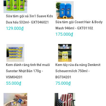
Sữa tắm gội xả 3in1 Suave Kds
Sữa tắm gội Coast Hair & Body
Dưa hấu 532ml- GXT046021
129.000₫
Wash 946ml - GXT01102
175.000₫
Kem đánh răng tinh thể muối
Kem tẩy rửa đa năng Denkmit
Sunstar Nhật Bản 170g -
Scheuermilch 750ml -
VSM04201
BGT04201
55.000₫
75.000₫