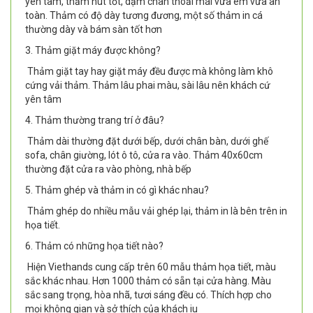
yên tâm, thấm hút tốt, dậm chân thoải mái vừa êm vừa an
toàn. Thảm có độ dày tương đương, một số thảm in cá
thường dày và bám sàn tốt hơn
3. Thảm giặt máy được không?
Thảm giặt tay hay giặt máy đều được mà không làm khô
cứng vải thảm. Thảm lâu phai màu, sài lâu nên khách cứ
yên tâm
4. Thảm thường trang trí ở đâu?
Thảm dài thường đặt dưới bếp, dưới chân bàn, dưới ghế
sofa, chân giường, lót ô tô, cửa ra vào. Thảm 40x60cm
thường đặt cửa ra vào phòng, nhà bếp
5. Thảm ghép và thảm in có gì khác nhau?
Thảm ghép do nhiều mẫu vải ghép lại, thảm in là bên trên in
họa tiết.
6. Thảm có những họa tiết nào?
Hiện Viethands cung cấp trên 60 mẫu thảm họa tiết, màu
sắc khác nhau. Hơn 1000 thảm có sẵn tại cửa hàng. Màu
sắc sang trọng, hòa nhã, tươi sáng đều có. Thích hợp cho
mọi không gian và sở thích của khách iu