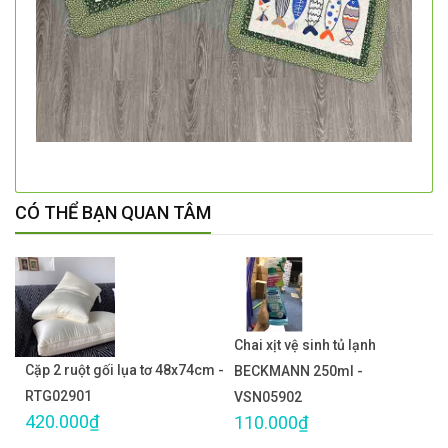
CÓ THỂ BẠN QUAN TÂM
Chai xịt vệ sinh tủ lạnh
Cặp 2 ruột gối lụa tơ 48x74cm -
BECKMANN 250ml -
RTG02901
VSN05902
420.000₫
110.000₫