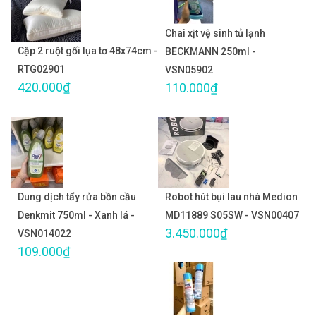
Chai xịt vệ sinh tủ lạnh
Cặp 2 ruột gối lụa tơ 48x74cm -
BECKMANN 250ml -
RTG02901
VSN05902
420.000₫
110.000₫
Dung dịch tẩy rửa bồn cầu
Robot hút bụi lau nhà Medion
Denkmit 750ml - Xanh lá -
MD11889 S05SW - VSN00407
3.450.000₫
VSN014022
109.000₫