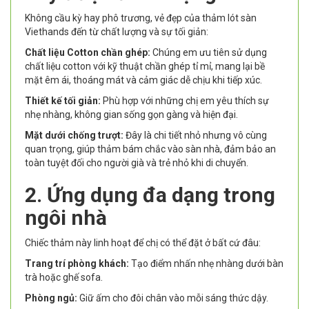
Không cầu kỳ hay phô trương, vẻ đẹp của thảm lót sàn
Viethands đến từ chất lượng và sự tối giản:
Chất liệu Cotton chần ghép:
Chúng em ưu tiên sử dụng
chất liệu cotton với kỹ thuật chần ghép tỉ mỉ, mang lại bề
mặt êm ái, thoáng mát và cảm giác dễ chịu khi tiếp xúc.
Thiết kế tối giản:
Phù hợp với những chị em yêu thích sự
nhẹ nhàng, không gian sống gọn gàng và hiện đại.
Mặt dưới chống trượt:
Đây là chi tiết nhỏ nhưng vô cùng
quan trọng, giúp thảm bám chắc vào sàn nhà, đảm bảo an
toàn tuyệt đối cho người già và trẻ nhỏ khi di chuyển.
2. Ứng dụng đa dạng trong
ngôi nhà
Chiếc thảm này linh hoạt để chị có thể đặt ở bất cứ đâu:
Trang trí phòng khách:
Tạo điểm nhấn nhẹ nhàng dưới bàn
trà hoặc ghế sofa.
Phòng ngủ:
Giữ ấm cho đôi chân vào mỗi sáng thức dậy.