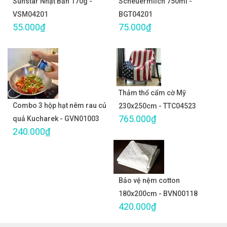
Sunstar Nhật Bản 170g -
Scheuermilch 750ml -
VSM04201
BGT04201
55.000₫
75.000₫
Thảm thổ cẩm cờ Mỹ
Combo 3 hộp hạt nêm rau củ
230x250cm - TTC04523
765.000₫
quả Kucharek - GVN01003
240.000₫
Bảo vệ nệm cotton
180x200cm - BVN00118
420.000₫