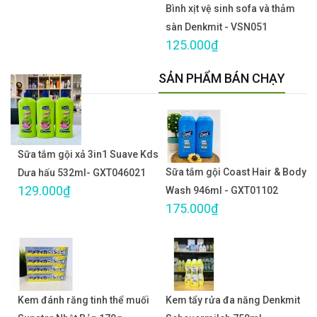
Bình xịt vệ sinh sofa và thảm
sàn Denkmit - VSN051
125.000₫
SẢN PHẨM BÁN CHẠY
Sữa tắm gội xả 3in1 Suave Kds
Sữa tắm gội Coast Hair & Body
Dưa hấu 532ml- GXT046021
129.000₫
Wash 946ml - GXT01102
175.000₫
Kem đánh răng tinh thể muối
Kem tẩy rửa đa năng Denkmit