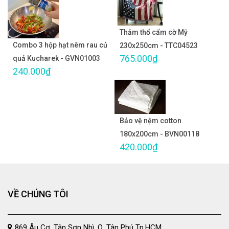
Thảm thổ cẩm cờ Mỹ
Combo 3 hộp hạt nêm rau củ
230x250cm - TTC04523
765.000₫
quả Kucharek - GVN01003
240.000₫
Bảo vệ nệm cotton
180x200cm - BVN00118
420.000₫
VỀ CHÚNG TÔI
869 Âu Cơ, Tân Sơn Nhì, Q. Tân Phú Tp.HCM