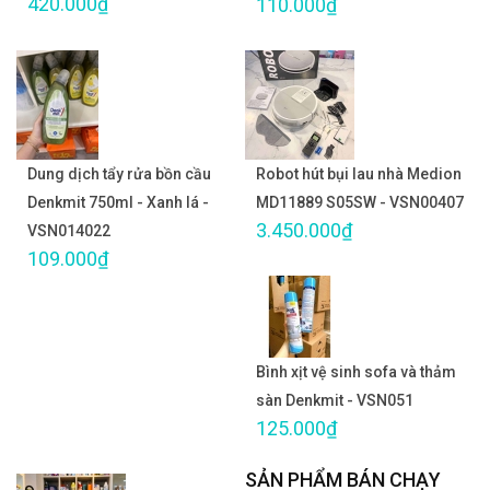
420.000₫
110.000₫
Dung dịch tẩy rửa bồn cầu
Robot hút bụi lau nhà Medion
Denkmit 750ml - Xanh lá -
MD11889 S05SW - VSN00407
3.450.000₫
VSN014022
109.000₫
Bình xịt vệ sinh sofa và thảm
sàn Denkmit - VSN051
125.000₫
SẢN PHẨM BÁN CHẠY