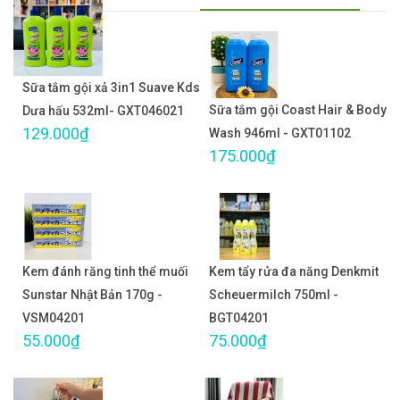
Sữa tắm gội xả 3in1 Suave Kds
Sữa tắm gội Coast Hair & Body
Dưa hấu 532ml- GXT046021
129.000₫
Wash 946ml - GXT01102
175.000₫
Kem đánh răng tinh thể muối
Kem tẩy rửa đa năng Denkmit
Sunstar Nhật Bản 170g -
Scheuermilch 750ml -
VSM04201
BGT04201
55.000₫
75.000₫