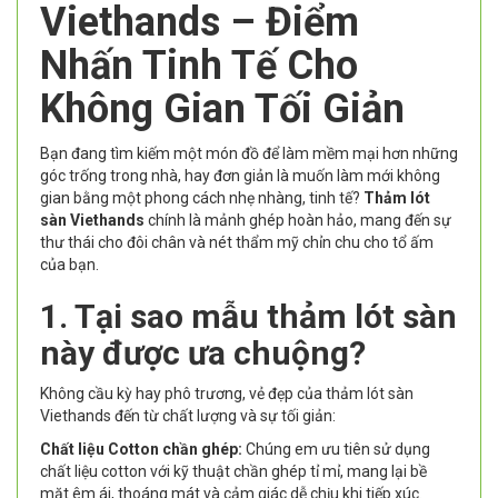
Viethands – Điểm
Nhấn Tinh Tế Cho
Không Gian Tối Giản
Bạn đang tìm kiếm một món đồ để làm mềm mại hơn những
góc trống trong nhà, hay đơn giản là muốn làm mới không
gian bằng một phong cách nhẹ nhàng, tinh tế?
Thảm lót
sàn Viethands
chính là mảnh ghép hoàn hảo, mang đến sự
thư thái cho đôi chân và nét thẩm mỹ chỉn chu cho tổ ấm
của bạn.
1. Tại sao mẫu thảm lót sàn
này được ưa chuộng?
Không cầu kỳ hay phô trương, vẻ đẹp của thảm lót sàn
Viethands đến từ chất lượng và sự tối giản:
Chất liệu Cotton chần ghép:
Chúng em ưu tiên sử dụng
chất liệu cotton với kỹ thuật chần ghép tỉ mỉ, mang lại bề
mặt êm ái, thoáng mát và cảm giác dễ chịu khi tiếp xúc.