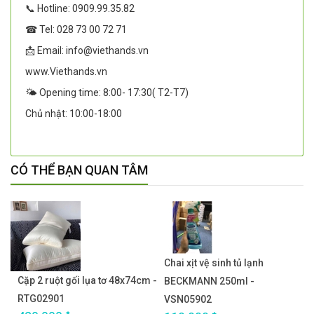
📞 Hotline: 0909.99.35.82
☎ Tel: 028 73 00 72 71
📩 Email: info@viethands.vn
www.Viethands.vn
🌤️ Opening time: 8:00- 17:30( T2-T7)
Chủ nhật: 10:00-18:00
CÓ THỂ BẠN QUAN TÂM
Chai xịt vệ sinh tủ lạnh
Cặp 2 ruột gối lụa tơ 48x74cm -
BECKMANN 250ml -
RTG02901
VSN05902