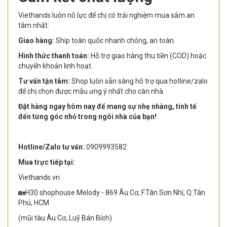
Viethands luôn nỗ lực để chị có trải nghiệm mua sắm an
tâm nhất:
Giao hàng:
Ship toàn quốc nhanh chóng, an toàn.
Hình thức thanh toán:
Hỗ trợ giao hàng thu tiền (COD) hoặc
chuyển khoản linh hoạt.
Tư vấn tận tâm:
Shop luôn sẵn sàng hỗ trợ qua hotline/zalo
để chị chọn được mẫu ưng ý nhất cho căn nhà.
Đặt hàng ngay hôm nay để mang sự nhẹ nhàng, tinh tế
đến từng góc nhỏ trong ngôi nhà của bạn!
Hotline/Zalo tư vấn:
0909993582
Mua trực tiếp tại:
Viethands.vn
🏡H30 shophouse Melody - 869 Âu Cơ, F.Tân Sơn Nhì, Q.Tân
Phú, HCM
(mũi tàu Âu Cơ, Luỹ Bán Bích)