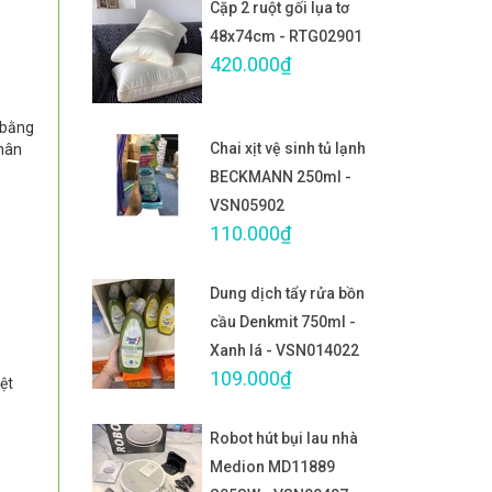
Cặp 2 ruột gối lụa tơ
48x74cm - RTG02901
420.000₫
 bằng
Chai xịt vệ sinh tủ lạnh
chân
BECKMANN 250ml -
VSN05902
110.000₫
Dung dịch tẩy rửa bồn
cầu Denkmit 750ml -
Xanh lá - VSN014022
109.000₫
ệt
Robot hút bụi lau nhà
Medion MD11889