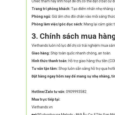
Chiếc thảm này linh hoạt để chị có thể đặt ở bất cứ đ
Trang trí phòng khách:
Tạo điểm nhấn nhẹ nhàng dư
Phòng ngủ:
Giữ ấm cho đôi chân vào mỗi sáng thức
Phòng làm việc/góc đọc sách:
Mang lại cảm giác th
3. Chính sách mua hàng
Viethands luôn nỗ lực để chị có trải nghiệm mua sắ
Giao hàng:
Ship toàn quốc nhanh chóng, an toàn.
Hình thức thanh toán:
Hỗ trợ giao hàng thu tiền (CO
Tư vấn tận tâm:
Shop luôn sẵn sàng hỗ trợ qua hotl
Đặt hàng ngay hôm nay để mang sự nhẹ nhàng, tin
Hotline/Zalo tư vấn:
0909993582
Mua trực tiếp tại:
Viethands.vn
🏡H30 shophouse Melody - 869 Âu Cơ, F.Tân Sơn Nh