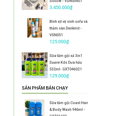
S05SW - VSN00407
3.450.000₫
Bình xịt vệ sinh sofa và
thảm sàn Denkmit -
VSN051
125.000₫
Sữa tắm gội xả 3in1
Suave Kds Dưa hấu
532ml- GXT046021
129.000₫
SẢN PHẨM BÁN CHẠY
Sữa tắm gội Coast Hair
& Body Wash 946ml -