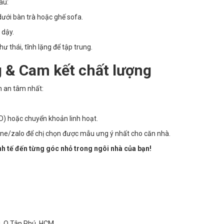
âu:
ới bàn trà hoặc ghế sofa.
 dậy.
ư thái, tĩnh lặng để tập trung.
 & Cam kết chất lượng
m an tâm nhất:
D) hoặc chuyển khoản linh hoạt.
ine/zalo để chị chọn được mẫu ưng ý nhất cho căn nhà.
h tế đến từng góc nhỏ trong ngôi nhà của bạn!
ì, Q.Tân Phú, HCM