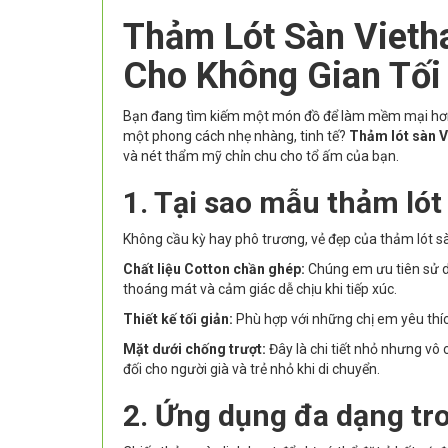
Thảm Lót Sàn Vieth
Cho Không Gian Tối
Bạn đang tìm kiếm một món đồ để làm mềm mại hơn 
một phong cách nhẹ nhàng, tinh tế?
Thảm lót sàn 
và nét thẩm mỹ chỉn chu cho tổ ấm của bạn.
1. Tại sao mẫu thảm ló
Không cầu kỳ hay phô trương, vẻ đẹp của thảm lót sà
Chất liệu Cotton chần ghép:
Chúng em ưu tiên sử dụ
thoáng mát và cảm giác dễ chịu khi tiếp xúc.
Thiết kế tối giản:
Phù hợp với những chị em yêu thíc
Mặt dưới chống trượt:
Đây là chi tiết nhỏ nhưng vô
đối cho người già và trẻ nhỏ khi di chuyển.
2. Ứng dụng đa dạng tr