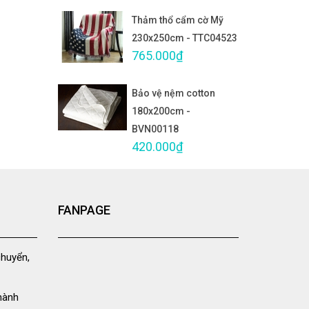
Thảm thổ cẩm cờ Mỹ
230x250cm - TTC04523
765.000₫
Bảo vệ nệm cotton
180x200cm -
BVN00118
420.000₫
FANPAGE
chuyển,
hành