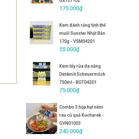
GXT01102
175.000₫
Kem đánh răng tinh thể
muối Sunstar Nhật Bản
170g - VSM04201
55.000₫
Kem tẩy rửa đa năng
Denkmit Scheuermilch
750ml - BGT04201
75.000₫
Combo 3 hộp hạt nêm
rau củ quả Kucharek -
GVN01003
240.000₫