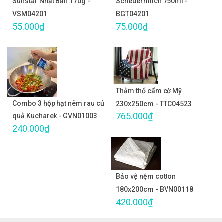
Sunstar Nhật Bản 170g -
Scheuermilch 750ml -
VSM04201
BGT04201
55.000₫
75.000₫
Thảm thổ cẩm cờ Mỹ
Combo 3 hộp hạt nêm rau củ
230x250cm - TTC04523
765.000₫
quả Kucharek - GVN01003
240.000₫
Bảo vệ nệm cotton
180x200cm - BVN00118
420.000₫