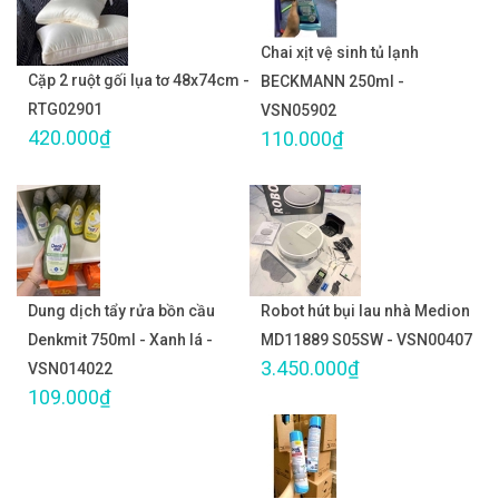
Chai xịt vệ sinh tủ lạnh
Cặp 2 ruột gối lụa tơ 48x74cm -
BECKMANN 250ml -
RTG02901
VSN05902
420.000₫
110.000₫
Dung dịch tẩy rửa bồn cầu
Robot hút bụi lau nhà Medion
Denkmit 750ml - Xanh lá -
MD11889 S05SW - VSN00407
3.450.000₫
VSN014022
109.000₫