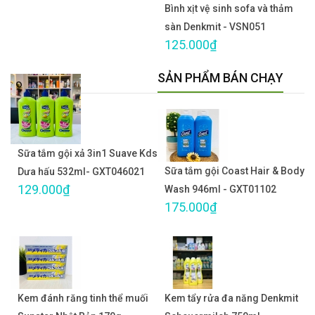
Bình xịt vệ sinh sofa và thảm
sàn Denkmit - VSN051
125.000₫
SẢN PHẨM BÁN CHẠY
Sữa tắm gội xả 3in1 Suave Kds
Sữa tắm gội Coast Hair & Body
Dưa hấu 532ml- GXT046021
129.000₫
Wash 946ml - GXT01102
175.000₫
Kem đánh răng tinh thể muối
Kem tẩy rửa đa năng Denkmit