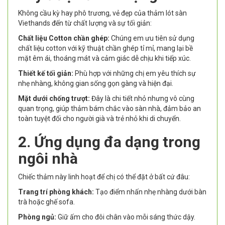
Không cầu kỳ hay phô trương, vẻ đẹp của thảm lót sàn
Viethands đến từ chất lượng và sự tối giản:
Chất liệu Cotton chần ghép:
Chúng em ưu tiên sử dụng
chất liệu cotton với kỹ thuật chần ghép tỉ mỉ, mang lại bề
mặt êm ái, thoáng mát và cảm giác dễ chịu khi tiếp xúc.
Thiết kế tối giản:
Phù hợp với những chị em yêu thích sự
nhẹ nhàng, không gian sống gọn gàng và hiện đại.
Mặt dưới chống trượt:
Đây là chi tiết nhỏ nhưng vô cùng
quan trọng, giúp thảm bám chắc vào sàn nhà, đảm bảo an
toàn tuyệt đối cho người già và trẻ nhỏ khi di chuyển.
2. Ứng dụng đa dạng trong
ngôi nhà
Chiếc thảm này linh hoạt để chị có thể đặt ở bất cứ đâu:
Trang trí phòng khách:
Tạo điểm nhấn nhẹ nhàng dưới bàn
trà hoặc ghế sofa.
Phòng ngủ:
Giữ ấm cho đôi chân vào mỗi sáng thức dậy.