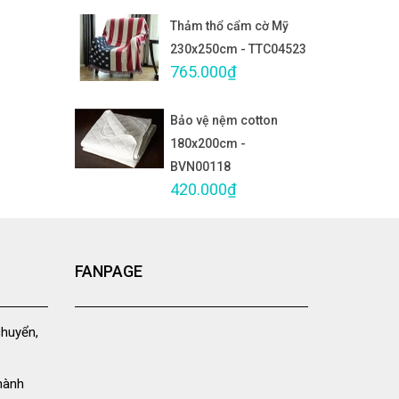
Thảm thổ cẩm cờ Mỹ
230x250cm - TTC04523
765.000₫
Bảo vệ nệm cotton
180x200cm -
BVN00118
420.000₫
FANPAGE
chuyển,
hành