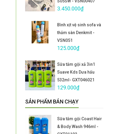
S05SW - VSN00407
3.450.000₫
Bình xịt vệ sinh sofa và
thảm sàn Denkmit -
VSN051
125.000₫
Sữa tắm gội xả 3in1
Suave Kds Dưa hấu
532ml- GXT046021
129.000₫
SẢN PHẨM BÁN CHẠY
Sữa tắm gội Coast Hair
& Body Wash 946ml -