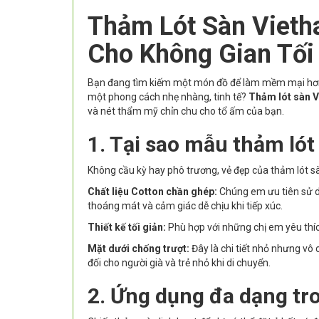
Thảm Lót Sàn Vieth
Cho Không Gian Tối
Bạn đang tìm kiếm một món đồ để làm mềm mại hơn 
một phong cách nhẹ nhàng, tinh tế?
Thảm lót sàn 
và nét thẩm mỹ chỉn chu cho tổ ấm của bạn.
1. Tại sao mẫu thảm ló
Không cầu kỳ hay phô trương, vẻ đẹp của thảm lót sà
Chất liệu Cotton chần ghép:
Chúng em ưu tiên sử dụ
thoáng mát và cảm giác dễ chịu khi tiếp xúc.
Thiết kế tối giản:
Phù hợp với những chị em yêu thíc
Mặt dưới chống trượt:
Đây là chi tiết nhỏ nhưng vô
đối cho người già và trẻ nhỏ khi di chuyển.
2. Ứng dụng đa dạng tr