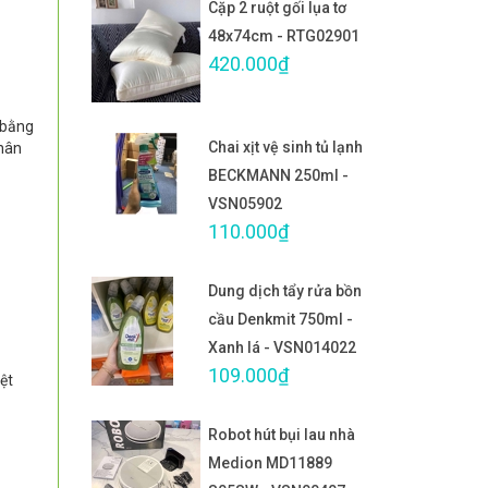
Cặp 2 ruột gối lụa tơ
48x74cm - RTG02901
420.000₫
 bằng
Chai xịt vệ sinh tủ lạnh
chân
BECKMANN 250ml -
VSN05902
110.000₫
Dung dịch tẩy rửa bồn
cầu Denkmit 750ml -
Xanh lá - VSN014022
109.000₫
ệt
Robot hút bụi lau nhà
Medion MD11889