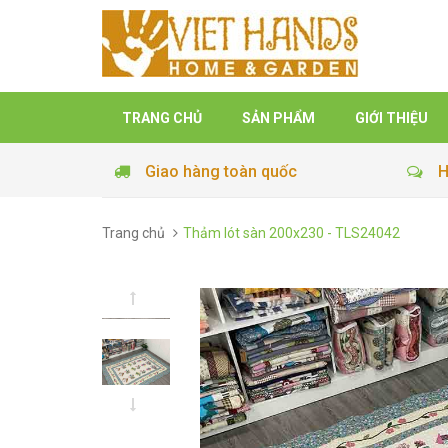
TRANG CHỦ
SẢN PHẨM
GIỚI THIỆU
Giao hàng toàn quốc
H
Trang chủ
Thảm lót sàn 200x230 - TLS24042