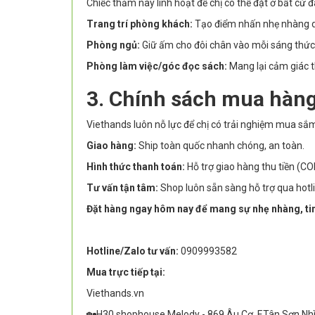
Chiếc thảm này linh hoạt để chị có thể đặt ở bất cứ đ
Trang trí phòng khách:
Tạo điểm nhấn nhẹ nhàng dư
Phòng ngủ:
Giữ ấm cho đôi chân vào mỗi sáng thức
Phòng làm việc/góc đọc sách:
Mang lại cảm giác th
3. Chính sách mua hàng
Viethands luôn nỗ lực để chị có trải nghiệm mua sắ
Giao hàng:
Ship toàn quốc nhanh chóng, an toàn.
Hình thức thanh toán:
Hỗ trợ giao hàng thu tiền (CO
Tư vấn tận tâm:
Shop luôn sẵn sàng hỗ trợ qua hotl
Đặt hàng ngay hôm nay để mang sự nhẹ nhàng, tin
Hotline/Zalo tư vấn:
0909993582
Mua trực tiếp tại:
Viethands.vn
🏡H30 shophouse Melody - 869 Âu Cơ, F.Tân Sơn Nh