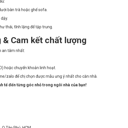
âu:
ới bàn trà hoặc ghế sofa.
 dậy.
ư thái, tĩnh lặng để tập trung.
 & Cam kết chất lượng
m an tâm nhất:
D) hoặc chuyển khoản linh hoạt.
ine/zalo để chị chọn được mẫu ưng ý nhất cho căn nhà.
h tế đến từng góc nhỏ trong ngôi nhà của bạn!
ì, Q.Tân Phú, HCM