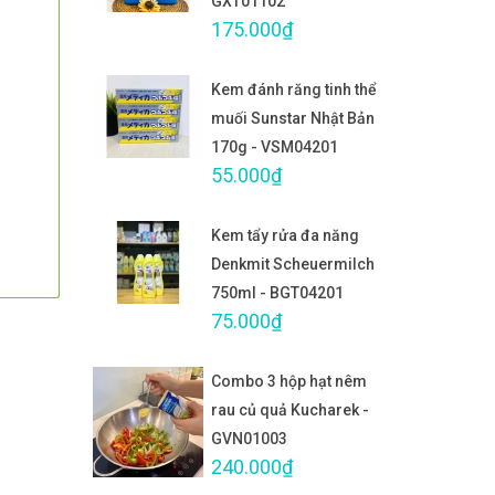
GXT01102
175.000₫
Kem đánh răng tinh thể
muối Sunstar Nhật Bản
170g - VSM04201
55.000₫
Kem tẩy rửa đa năng
Denkmit Scheuermilch
750ml - BGT04201
75.000₫
Combo 3 hộp hạt nêm
rau củ quả Kucharek -
GVN01003
240.000₫